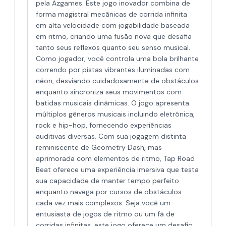
pela Azgames. Este jogo inovador combina de
forma magistral mecânicas de corrida infinita
em alta velocidade com jogabilidade baseada
em ritmo, criando uma fusão nova que desafia
tanto seus reflexos quanto seu senso musical.
Como jogador, você controla uma bola brilhante
correndo por pistas vibrantes iluminadas com
néon, desviando cuidadosamente de obstáculos
enquanto sincroniza seus movimentos com
batidas musicais dinâmicas. O jogo apresenta
múltiplos gêneros musicais incluindo eletrônica,
rock e hip-hop, fornecendo experiências
auditivas diversas. Com sua jogagem distinta
reminiscente de Geometry Dash, mas
aprimorada com elementos de ritmo, Tap Road
Beat oferece uma experiência imersiva que testa
sua capacidade de manter tempo perfeito
enquanto navega por cursos de obstáculos
cada vez mais complexos. Seja você um
entusiasta de jogos de ritmo ou um fã de
corridas infinitas, este jogo oferece um desafio