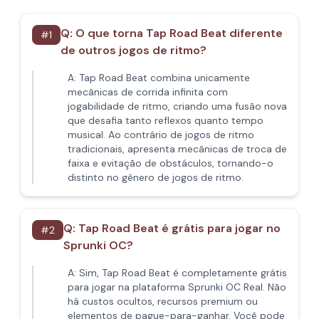
Q:
O que torna Tap Road Beat diferente
#
1
de outros jogos de ritmo?
A:
Tap Road Beat combina unicamente
mecânicas de corrida infinita com
jogabilidade de ritmo, criando uma fusão nova
que desafia tanto reflexos quanto tempo
musical. Ao contrário de jogos de ritmo
tradicionais, apresenta mecânicas de troca de
faixa e evitação de obstáculos, tornando-o
distinto no gênero de jogos de ritmo.
Q:
Tap Road Beat é grátis para jogar no
#
2
Sprunki OC?
A:
Sim, Tap Road Beat é completamente grátis
para jogar na plataforma Sprunki OC Real. Não
há custos ocultos, recursos premium ou
elementos de pague-para-ganhar. Você pode