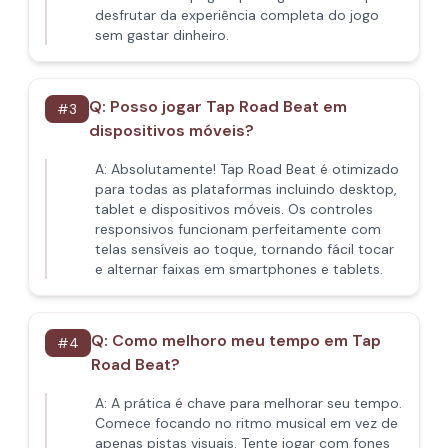
desfrutar da experiência completa do jogo
sem gastar dinheiro.
Q:
Posso jogar Tap Road Beat em
#
3
dispositivos móveis?
A:
Absolutamente! Tap Road Beat é otimizado
para todas as plataformas incluindo desktop,
tablet e dispositivos móveis. Os controles
responsivos funcionam perfeitamente com
telas sensíveis ao toque, tornando fácil tocar
e alternar faixas em smartphones e tablets.
Q:
Como melhoro meu tempo em Tap
#
4
Road Beat?
A:
A prática é chave para melhorar seu tempo.
Comece focando no ritmo musical em vez de
apenas pistas visuais. Tente jogar com fones