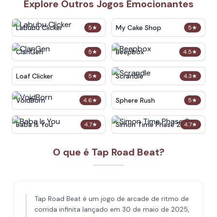
Explore Outros Jogos Emocionantes
Labubu Clicker
My Cake Shop
5
★
5
★
ClanGen
Beepbox
5
★
4.5
★
Loaf Clicker
Scrandle
5
★
4.3
★
VoidBorn
Sphere Rush
4.6
★
5
★
Baba Is You
Simon Time Phase 2
4.7
★
4.7
★
O que é Tap Road Beat?
Tap Road Beat é um jogo de arcade de ritmo de
corrida infinita lançado em 30 de maio de 2025,