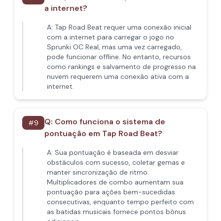
a internet?
A:
Tap Road Beat requer uma conexão inicial
com a internet para carregar o jogo no
Sprunki OC Real, mas uma vez carregado,
pode funcionar offline. No entanto, recursos
como rankings e salvamento de progresso na
nuvem requerem uma conexão ativa com a
internet.
Q:
Como funciona o sistema de
#
9
pontuação em Tap Road Beat?
A:
Sua pontuação é baseada em desviar
obstáculos com sucesso, coletar gemas e
manter sincronização de ritmo.
Multiplicadores de combo aumentam sua
pontuação para ações bem-sucedidas
consecutivas, enquanto tempo perfeito com
as batidas musicais fornece pontos bônus