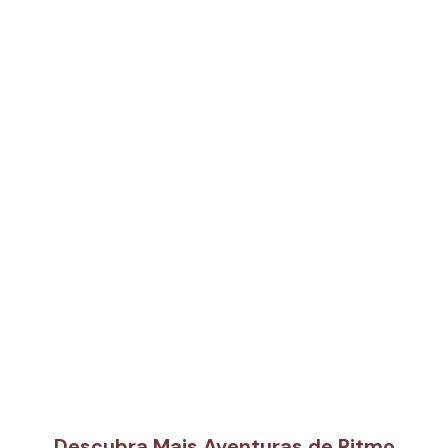
Descubra Mais Aventuras de Ritmo