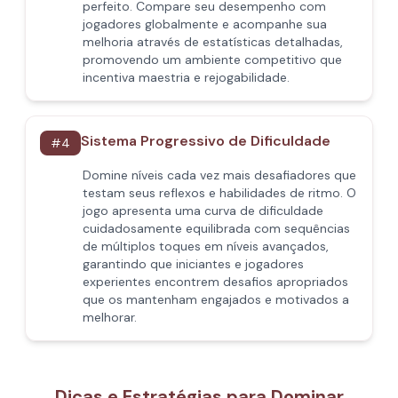
perfeito. Compare seu desempenho com
jogadores globalmente e acompanhe sua
melhoria através de estatísticas detalhadas,
promovendo um ambiente competitivo que
incentiva maestria e rejogabilidade.
Sistema Progressivo de Dificuldade
#
4
Domine níveis cada vez mais desafiadores que
testam seus reflexos e habilidades de ritmo. O
jogo apresenta uma curva de dificuldade
cuidadosamente equilibrada com sequências
de múltiplos toques em níveis avançados,
garantindo que iniciantes e jogadores
experientes encontrem desafios apropriados
que os mantenham engajados e motivados a
melhorar.
Dicas e Estratégias para Dominar