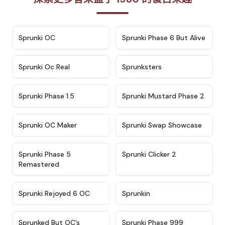
★
4.7
★
4.9
Sprunki OC
Sprunki Phase 6 But Alive
★
4.5
★
4.5
Sprunki Oc Real
Sprunksters
★
4.8
★
4.4
Sprunki Phase 1.5
Sprunki Mustard Phase 2
★
4.4
★
4.6
Sprunki OC Maker
Sprunki Swap Showcase
★
4.9
★
4.8
Sprunki Phase 5
Sprunki Clicker 2
Remastered
★
4.4
★
4.9
Sprunki Rejoyed 6 OC
Sprunkin
★
4.5
★
4.5
Sprunked But OC’s
Sprunki Phase 999