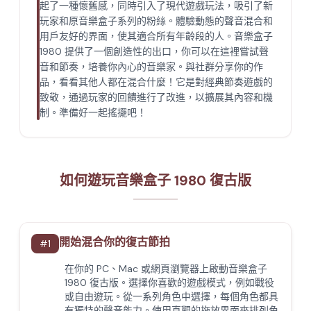
起了一種懷舊感，同時引入了現代遊戲玩法，吸引了新
玩家和原音樂盒子系列的粉絲。體驗動態的聲音混合和
用戶友好的界面，使其適合所有年齡段的人。音樂盒子
1980 提供了一個創造性的出口，你可以在這裡嘗試聲
音和節奏，培養你內心的音樂家。與社群分享你的作
品，看看其他人都在混合什麼！它是對經典節奏遊戲的
致敬，通過玩家的回饋進行了改進，以擴展其內容和機
制。準備好一起搖擺吧！
如何遊玩音樂盒子 1980 復古版
開始混合你的復古節拍
#
1
在你的 PC、Mac 或網頁瀏覽器上啟動音樂盒子
1980 復古版。選擇你喜歡的遊戲模式，例如戰役
或自由遊玩。從一系列角色中選擇，每個角色都具
有獨特的聲音能力。使用直觀的拖放界面來排列角