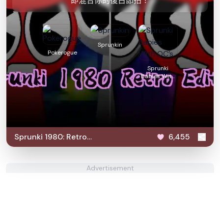
即混合你的復古節拍！
Sprunkin
Pokerogue
Sprunki
Babies With
OC’s
Sprunki 1980: Retro
6,455
Edition
Advertisement