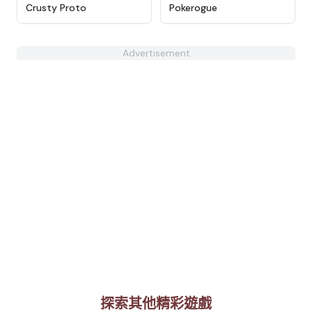
★
4.4
★
4.6
Crusty Proto
Pokerogue
Advertisement
探索其他精彩遊戲