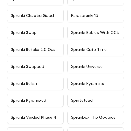
★
4.7
★
4.9
Sprunki Chaotic Good
Parasprunki 15
★
4.9
★
4.8
Sprunki Swap
Sprunki Babies With OC’s
★
4.6
★
5
Sprunki Retake 2.5 Ocs
Sprunki Cute Time
★
4.8
★
4.6
Sprunki Swapped
Sprunki Universe
★
4.8
★
4.4
Sprunki Relish
Sprunki Pyraminx
★
4.8
★
4.4
Sprunki Pyramixed
Spiritstead
★
4.6
★
4.6
Sprunki Voided Phase 4
Sprunbox The Qoobies