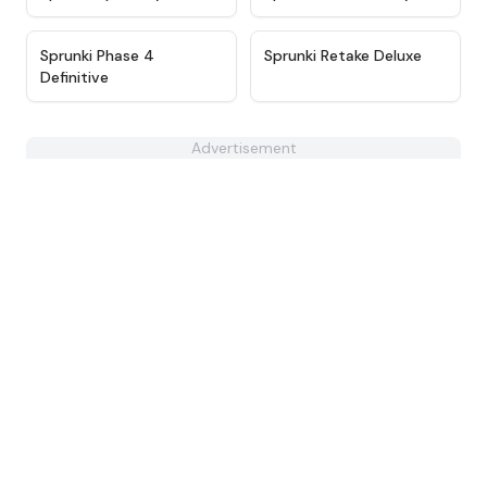
★
4.9
★
4.6
Sprunki Phase 4
Sprunki Retake Deluxe
Definitive
Advertisement