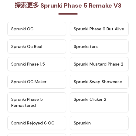
探索更多 Sprunki Phase 5 Remake V3
★
4.7
★
4.9
Sprunki OC
Sprunki Phase 6 But Alive
★
4.5
★
4.5
Sprunki Oc Real
Sprunksters
★
4.8
★
4.4
Sprunki Phase 1.5
Sprunki Mustard Phase 2
★
4.4
★
4.6
Sprunki OC Maker
Sprunki Swap Showcase
★
4.9
★
4.8
Sprunki Phase 5
Sprunki Clicker 2
Remastered
★
4.4
★
4.9
Sprunki Rejoyed 6 OC
Sprunkin