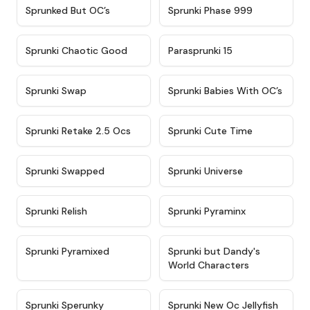
★
4.5
★
4.5
Sprunked But OC’s
Sprunki Phase 999
★
4.7
★
4.9
Sprunki Chaotic Good
Parasprunki 15
★
4.9
★
4.8
Sprunki Swap
Sprunki Babies With OC’s
★
4.6
★
5
Sprunki Retake 2.5 Ocs
Sprunki Cute Time
★
4.8
★
4.6
Sprunki Swapped
Sprunki Universe
★
4.8
★
4.4
Sprunki Relish
Sprunki Pyraminx
★
4.8
★
4.4
Sprunki Pyramixed
Sprunki but Dandy's
World Characters
★
4.7
★
4.8
Sprunki Sperunky
Sprunki New Oc Jellyfish