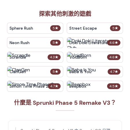
探索其他刺激的遊戲
Sphere Rush
Street Escape
5
★
5
★
Neon Rush
Doki Doki Literature Club
5
★
4.6
★
Scrandle
VoidBorn
4.3
★
4.6
★
ClanGen
Baba Is You
5
★
4.7
★
Simon Time Phase 2
Beepbox
4.7
★
4.5
★
什麼是 Sprunki Phase 5 Remake V3？