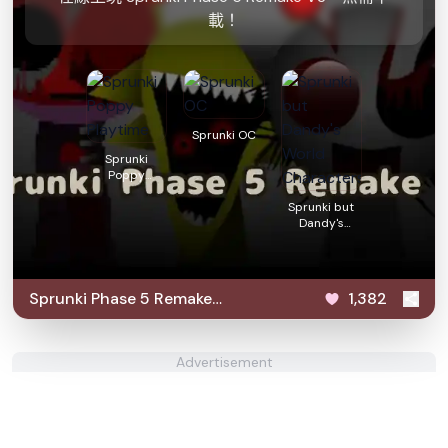
載！
Sprunki OC
Sprunki
Poppy
Playtime
Sprunki but
Dandy's
World
Characters
Sprunki Phase 5 Remake
1,382
V3
Advertisement