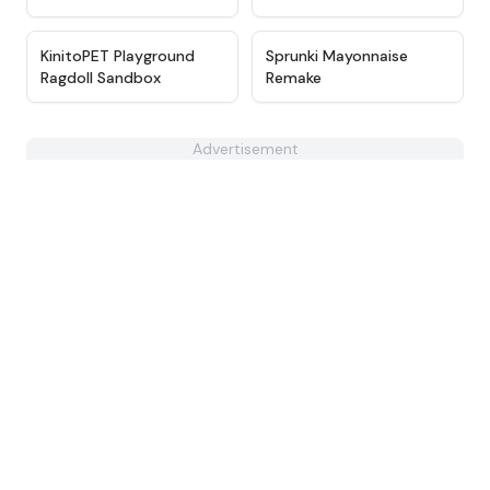
★
4.9
★
4.6
KinitoPET Playground
Sprunki Mayonnaise
Ragdoll Sandbox
Remake
Advertisement