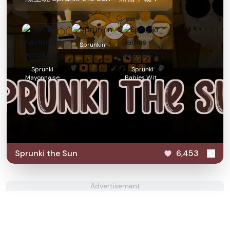
Sprunkin
Sprunki
Sprunki
Mayonnaise
Babies With
Remake
OC’s
Sprunki the Sun
6,453
Advertisement