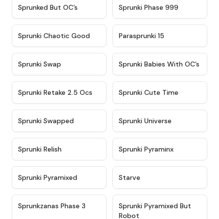
★
4.5
★
4.5
Sprunked But OC’s
Sprunki Phase 999
★
4.7
★
4.9
Sprunki Chaotic Good
Parasprunki 15
★
4.9
★
4.8
Sprunki Swap
Sprunki Babies With OC’s
★
4.6
★
5
Sprunki Retake 2.5 Ocs
Sprunki Cute Time
★
4.8
★
4.6
Sprunki Swapped
Sprunki Universe
★
4.8
★
4.4
Sprunki Relish
Sprunki Pyraminx
★
4.8
★
4.6
Sprunki Pyramixed
Starve
★
5
★
4.3
Sprunkzanas Phase 3
Sprunki Pyramixed But
Robot