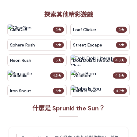
探索其他精彩遊戲
ClanGen
Loaf Clicker
5
★
5
★
Sphere Rush
Street Escape
5
★
5
★
Neon Rush
Doki Doki Literature Club
5
★
4.6
★
Scrandle
VoidBorn
4.3
★
4.6
★
Iron Snout
Baba Is You
5
★
4.7
★
什麼是 Sprunki the Sun？