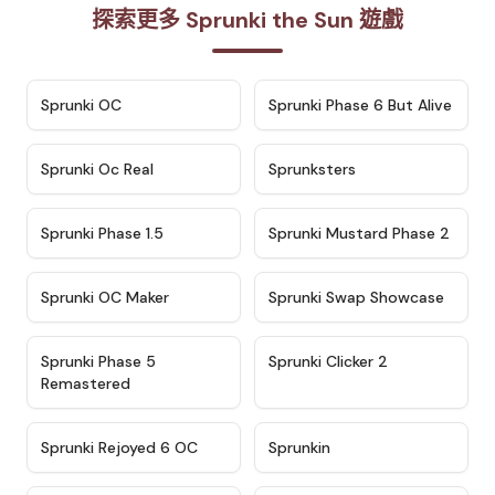
探索更多 Sprunki the Sun 遊戲
★
4.7
★
4.9
Sprunki OC
Sprunki Phase 6 But Alive
★
4.5
★
4.5
Sprunki Oc Real
Sprunksters
★
4.8
★
4.4
Sprunki Phase 1.5
Sprunki Mustard Phase 2
★
4.4
★
4.6
Sprunki OC Maker
Sprunki Swap Showcase
★
4.9
★
4.8
Sprunki Phase 5
Sprunki Clicker 2
Remastered
★
4.4
★
4.9
Sprunki Rejoyed 6 OC
Sprunkin