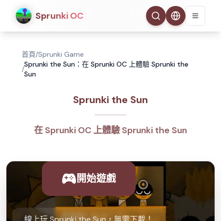
Sprunki OC
首頁
/
Sprunki Game
Sprunki the Sun：在 Sprunki OC 上體驗 Sprunki the
/
Sun
Sprunki the Sun
在 Sprunki OC 上體驗 Sprunki the Sun
開始遊戲
線上玩 Sprunki the Sun，無需下載！