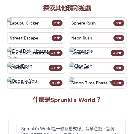
探索其他精彩遊戲
Labubu Clicker
Sphere Rush
5
★
5
★
Street Escape
Neon Rush
5
★
5
★
Doki Doki Literature Club
Scrandle
4.6
★
4.3
★
VoidBorn
ClanGen
4.6
★
5
★
Baba Is You
Simon Time Phase 2
4.7
★
4.7
★
什麼是Sprunki's World？
Sprunki's World是一款互動式線上音樂遊戲，您將