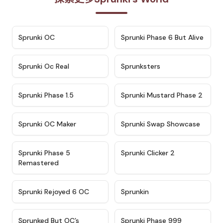
★
4.7
★
4.9
Sprunki OC
Sprunki Phase 6 But Alive
★
4.5
★
4.5
Sprunki Oc Real
Sprunksters
★
4.8
★
4.4
Sprunki Phase 1.5
Sprunki Mustard Phase 2
★
4.4
★
4.6
Sprunki OC Maker
Sprunki Swap Showcase
★
4.9
★
4.8
Sprunki Phase 5
Sprunki Clicker 2
Remastered
★
4.4
★
4.9
Sprunki Rejoyed 6 OC
Sprunkin
★
4.5
★
4.5
Sprunked But OC’s
Sprunki Phase 999