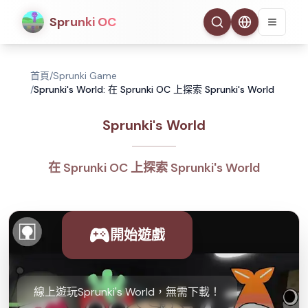
Sprunki OC
首頁
/
Sprunki Game
/
Sprunki's World: 在 Sprunki OC 上探索 Sprunki's World
Sprunki's World
在 Sprunki OC 上探索 Sprunki's World
開始遊戲
線上遊玩Sprunki's World，無需下載！