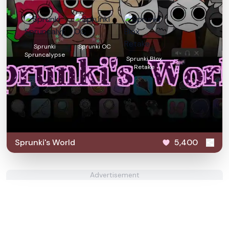
Sprunki
Sprunki OC
Spruncalypse
Sprunki Blox
Retake
Sprunki's World
5,400
Advertisement