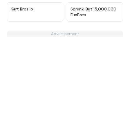
★
4.7
★
4.9
Kart Bros Io
Sprunki But 15,000,000
FunBots
Advertisement