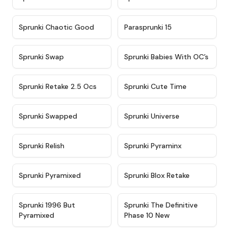
★
4.7
★
4.9
Sprunki Chaotic Good
Parasprunki 15
★
4.9
★
4.8
Sprunki Swap
Sprunki Babies With OC’s
★
4.6
★
5
Sprunki Retake 2.5 Ocs
Sprunki Cute Time
★
4.8
★
4.6
Sprunki Swapped
Sprunki Universe
★
4.8
★
4.4
Sprunki Relish
Sprunki Pyraminx
★
4.8
★
4.9
Sprunki Pyramixed
Sprunki Blox Retake
★
4.5
★
4.6
Sprunki 1996 But
Sprunki The Definitive
Pyramixed
Phase 10 New