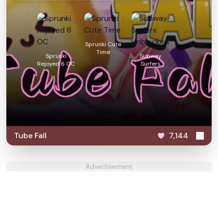
Sprunki Cute
Time
Sprunki
Subway
Rejoyed 6 OC
Surfers
Unblocked
Tube Fall
7,144
Advertisement