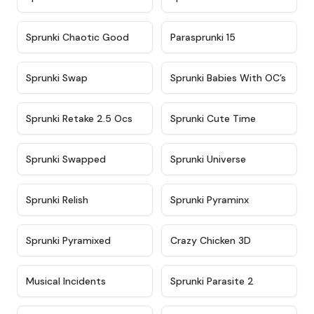
★
4.7
★
4.9
Sprunki Chaotic Good
Parasprunki 15
★
4.9
★
4.8
Sprunki Swap
Sprunki Babies With OC’s
★
4.6
★
5
Sprunki Retake 2.5 Ocs
Sprunki Cute Time
★
4.8
★
4.6
Sprunki Swapped
Sprunki Universe
★
4.8
★
4.4
Sprunki Relish
Sprunki Pyraminx
★
4.8
★
4.7
Sprunki Pyramixed
Crazy Chicken 3D
★
4.8
★
4.9
Musical Incidents
Sprunki Parasite 2