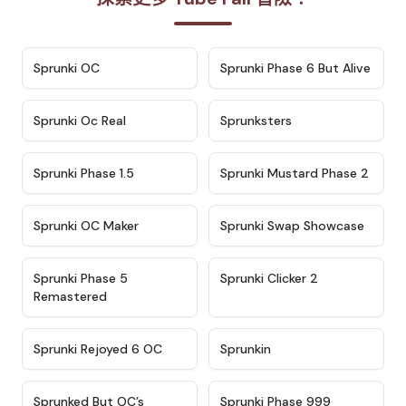
★
4.7
★
4.9
Sprunki OC
Sprunki Phase 6 But Alive
★
4.5
★
4.5
Sprunki Oc Real
Sprunksters
★
4.8
★
4.4
Sprunki Phase 1.5
Sprunki Mustard Phase 2
★
4.4
★
4.6
Sprunki OC Maker
Sprunki Swap Showcase
★
4.9
★
4.8
Sprunki Phase 5
Sprunki Clicker 2
Remastered
★
4.4
★
4.9
Sprunki Rejoyed 6 OC
Sprunkin
★
4.5
★
4.5
Sprunked But OC’s
Sprunki Phase 999