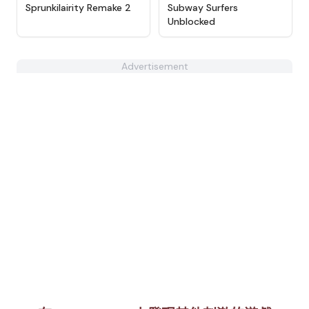
★
4.8
★
4.8
Sprunkilairity Remake 2
Subway Surfers
Unblocked
Advertisement