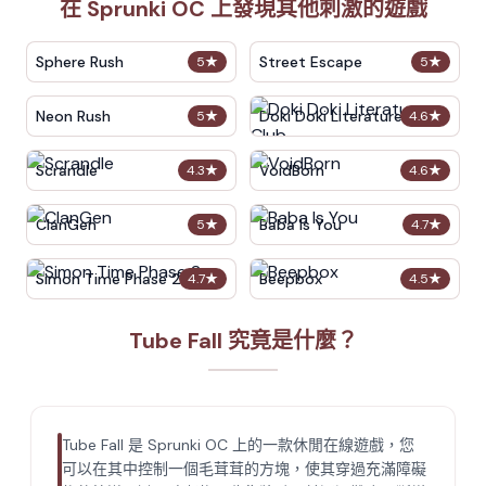
在 Sprunki OC 上發現其他刺激的遊戲
Sphere Rush
Street Escape
5
★
5
★
Neon Rush
Doki Doki Literature Club
5
★
4.6
★
Scrandle
VoidBorn
4.3
★
4.6
★
ClanGen
Baba Is You
5
★
4.7
★
Simon Time Phase 2
Beepbox
4.7
★
4.5
★
Tube Fall 究竟是什麼？
Tube Fall 是 Sprunki OC 上的一款休閒在線遊戲，您
可以在其中控制一個毛茸茸的方塊，使其穿過充滿障礙