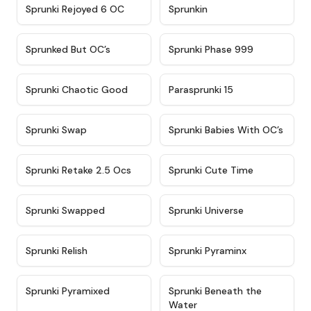
★
4.4
★
4.9
Sprunki Rejoyed 6 OC
Sprunkin
★
4.5
★
4.5
Sprunked But OC’s
Sprunki Phase 999
★
4.7
★
4.9
Sprunki Chaotic Good
Parasprunki 15
★
4.9
★
4.8
Sprunki Swap
Sprunki Babies With OC’s
★
4.6
★
5
Sprunki Retake 2.5 Ocs
Sprunki Cute Time
★
4.8
★
4.6
Sprunki Swapped
Sprunki Universe
★
4.8
★
4.4
Sprunki Relish
Sprunki Pyraminx
★
4.8
★
4.8
Sprunki Pyramixed
Sprunki Beneath the
Water