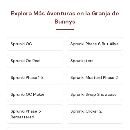
Explora Más Aventuras en la Granja de
Bunnys
★
4.7
★
4.9
Sprunki OC
Sprunki Phase 6 But Alive
★
4.5
★
4.5
Sprunki Oc Real
Sprunksters
★
4.8
★
4.4
Sprunki Phase 1.5
Sprunki Mustard Phase 2
★
4.4
★
4.6
Sprunki OC Maker
Sprunki Swap Showcase
★
4.9
★
4.8
Sprunki Phase 5
Sprunki Clicker 2
Remastered