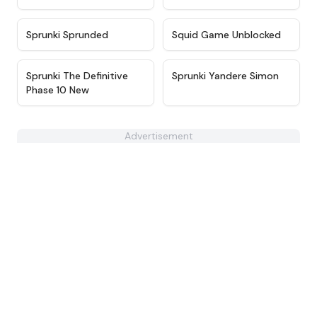
★
4.4
★
4.6
Sprunki Sprunded
Squid Game Unblocked
★
4.6
★
4.8
Sprunki The Definitive
Sprunki Yandere Simon
Phase 10 New
Advertisement