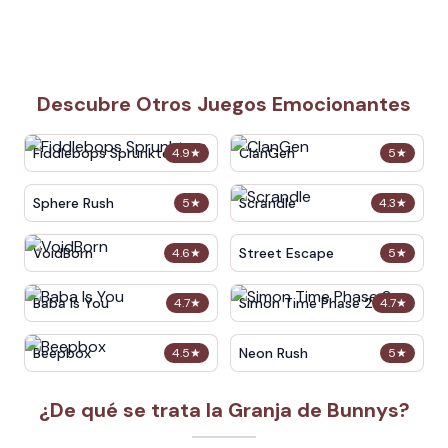
Descubre Otros Juegos Emocionantes
Fiddlebops Sprunkters
ClanGen
4.9
★
5
★
Sphere Rush
Scrandle
5
★
4.3
★
VoidBorn
Street Escape
4.6
★
5
★
Baba Is You
Simon Time Phase 2
4.7
★
4.7
★
Beepbox
Neon Rush
4.5
★
5
★
¿De qué se trata la Granja de Bunnys?