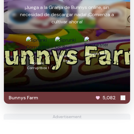
¡Juega a la Granja de Bunnys online, sin
necesidad de descargar nada! ¡Comienza a
cultivar ahora!
Sprunksters
Sprunki Oc
Real
Sprunki
Corruptbox 1
Bunnys Farm
5,082
Advertisement