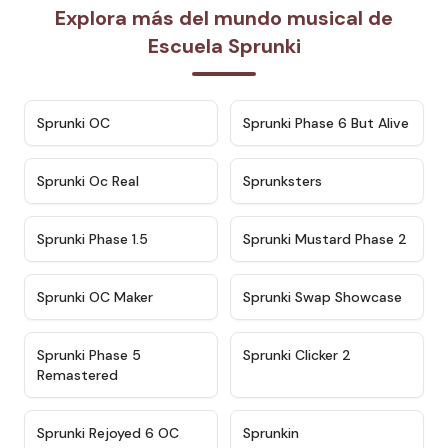
Explora más del mundo musical de
Escuela Sprunki
★
4.7
★
4.9
Sprunki OC
Sprunki Phase 6 But Alive
★
4.5
★
4.5
Sprunki Oc Real
Sprunksters
★
4.8
★
4.4
Sprunki Phase 1.5
Sprunki Mustard Phase 2
★
4.4
★
4.6
Sprunki OC Maker
Sprunki Swap Showcase
★
4.9
★
4.8
Sprunki Phase 5
Sprunki Clicker 2
Remastered
★
4.4
★
4.9
Sprunki Rejoyed 6 OC
Sprunkin