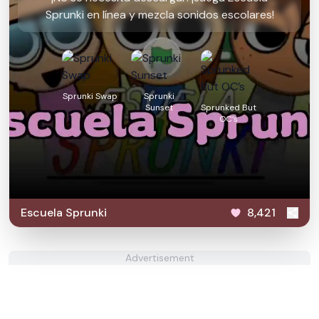
Sprunki en línea y mezcla sonidos escolares!
Sprunki Swap
Sprunki
Sunset
Sprunked But
OC’s
Escuela Sprunki
8,421
Advertisement