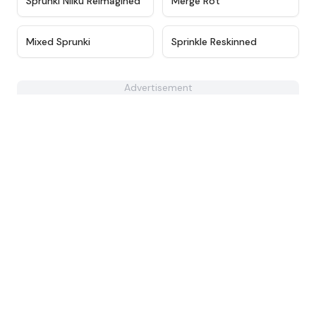
Sprunki Niiku Reimagined
Merge Rot
★
4.4
★
5
Mixed Sprunki
Sprinkle Reskinned
Advertisement