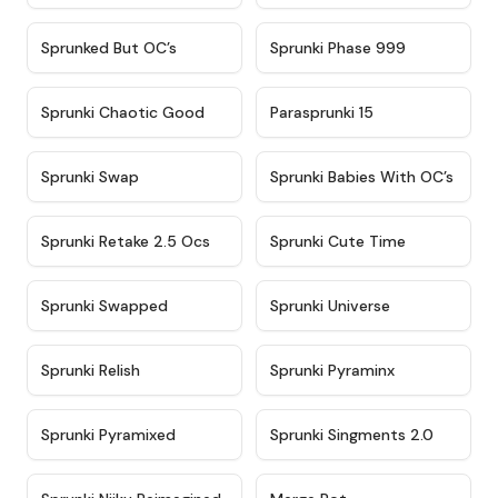
★
4.5
★
4.5
Sprunked But OC’s
Sprunki Phase 999
★
4.7
★
4.9
Sprunki Chaotic Good
Parasprunki 15
★
4.9
★
4.8
Sprunki Swap
Sprunki Babies With OC’s
★
4.6
★
5
Sprunki Retake 2.5 Ocs
Sprunki Cute Time
★
4.8
★
4.6
Sprunki Swapped
Sprunki Universe
★
4.8
★
4.4
Sprunki Relish
Sprunki Pyraminx
★
4.8
★
4.5
Sprunki Pyramixed
Sprunki Singments 2.0
★
4.8
★
4.6