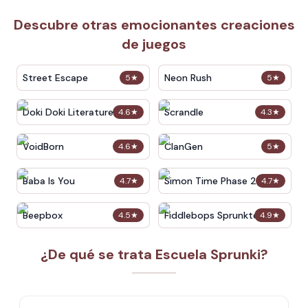
Descubre otras emocionantes creaciones
de juegos
Street Escape
Neon Rush
5
★
5
★
Doki Doki Literature Club
Scrandle
4.6
★
4.3
★
VoidBorn
ClanGen
4.6
★
5
★
Baba Is You
Simon Time Phase 2
4.7
★
4.7
★
Beepbox
Fiddlebops Sprunkters
4.5
★
4.9
★
¿De qué se trata Escuela Sprunki?