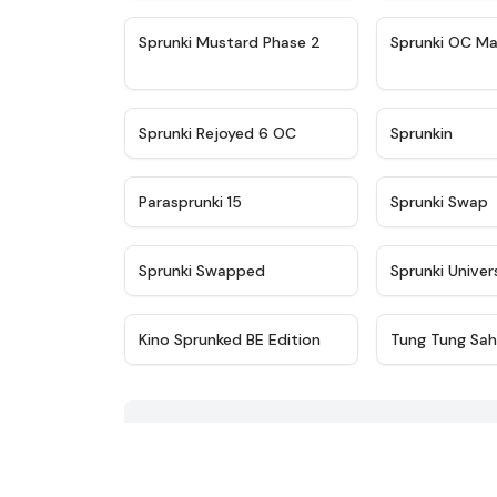
★
4.4
Sprunki Mustard Phase 2
Sprunki OC Ma
★
4.4
Sprunki Rejoyed 6 OC
Sprunkin
★
4.9
Parasprunki 15
Sprunki Swap
★
4.8
Sprunki Swapped
Sprunki Univer
★
4.8
Kino Sprunked BE Edition
Tung Tung Sah