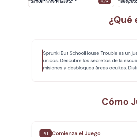
Simon Time Phase 2
Beepbo
4.7
★
¿Qué 
Sprunki But SchoolHouse Trouble es un ju
únicos. Descubre los secretos de la escue
misiones y desbloquea áreas ocultas. Disfr
Cómo Ju
Comienza el Juego
#
1