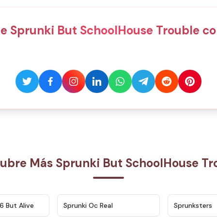
e Sprunki But SchoolHouse Trouble co
ubre Más Sprunki But SchoolHouse Tr
★
4.9
★
4.5
6 But Alive
Sprunki Oc Real
Sprunksters