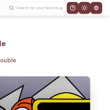
Help
Theme
Tema Automático
Modo Claro
le
Modo Oscuro
rouble