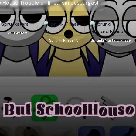
lHouse Trouble en línea, sin descargas!
Sprunksters
Sprunki Phase 1.5
Sprunki Mustard Phase
2