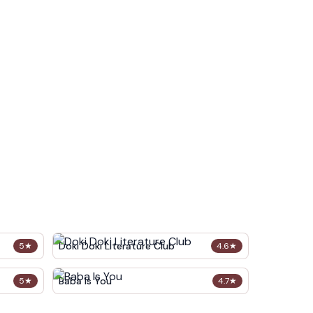
Doki Doki Literature Club
5
★
4.6
★
Baba Is You
5
★
4.7
★