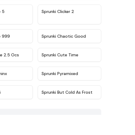
★
4.9
★
4.8
e 5
Sprunki Clicker 2
★
4.5
★
4.7
e 999
Sprunki Chaotic Good
★
4.6
★
5
ke 2.5 Ocs
Sprunki Cute Time
★
4.4
★
4.8
minx
Sprunki Pyramixed
★
4.4
★
4.5
i
Sprunki But Cold As Frost