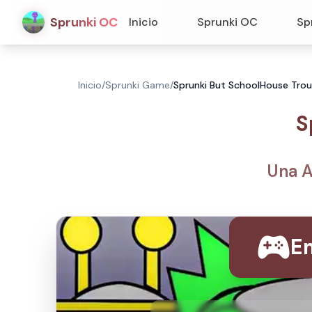
Sprunki OC
Inicio
Sprunki OC
Sp
Inicio
/
Sprunki Game
/
Sprunki But SchoolHouse Trou
S
Una A
E