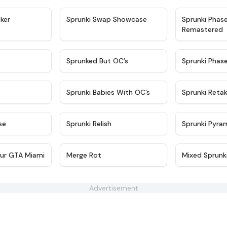
★
4.4
★
4.6
ker
Sprunki Swap Showcase
Sprunki Phas
Remastered
★
4.9
★
4.5
Sprunked But OC’s
Sprunki Phas
★
4.9
★
4.8
Sprunki Babies With OC’s
Sprunki Reta
★
4.6
★
4.8
se
Sprunki Relish
Sprunki Pyra
★
4.6
★
4.6
ur GTA Miami
Merge Rot
Mixed Sprunk
Advertisement