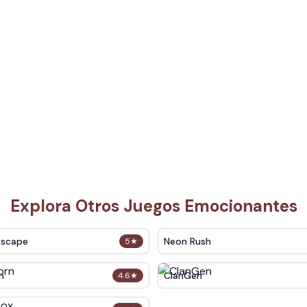
Explora Otros Juegos Emocionantes
Escape
Neon Rush
5
★
n
ClanGen
4.6
★