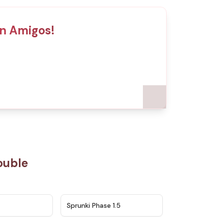
n Amigos!
ouble
★
4.5
★
4.8
Sprunki Phase 1.5