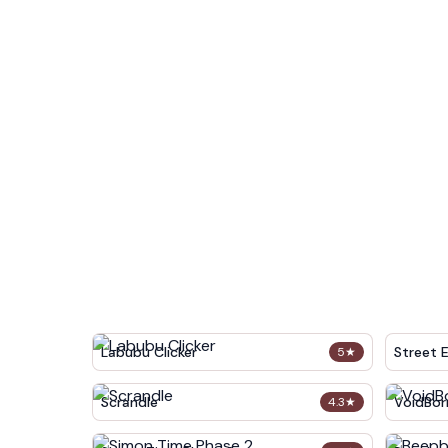
Labubu Clicker
Street 
5
★
Scrandle
VoidBor
4.3
★