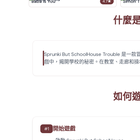
Baba Is You
Simon T
4.7
★
什麼是 S
Sprunki But SchoolHouse T
戲中，揭開學校的秘密。在教室、走廊和操
如何遊玩 
開始遊戲
#
1