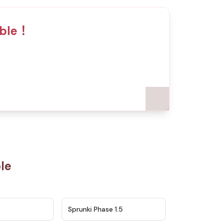
uble！
le
★
4.5
★
4.8
Sprunki Phase 1.5