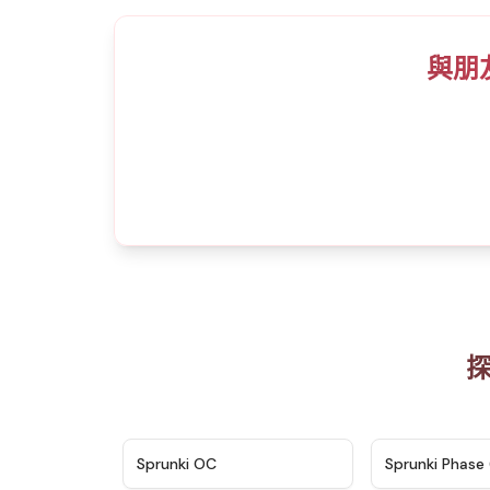
與朋友們
探
★
4.7
Sprunki OC
Sprunki Phase 