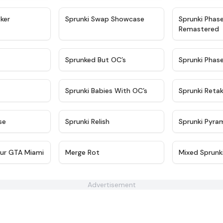
★
4.4
★
4.6
ker
Sprunki Swap Showcase
Sprunki Phas
Remastered
★
4.9
★
4.5
Sprunked But OC’s
Sprunki Phas
★
4.9
★
4.8
Sprunki Babies With OC’s
Sprunki Reta
★
4.6
★
4.8
se
Sprunki Relish
Sprunki Pyra
★
4.6
★
4.6
ur GTA Miami
Merge Rot
Mixed Sprunk
Advertisement