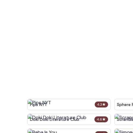
Pips NYT
Sphere 
4.3
★
Doki Doki Literature Club
Scrandl
4.6
★