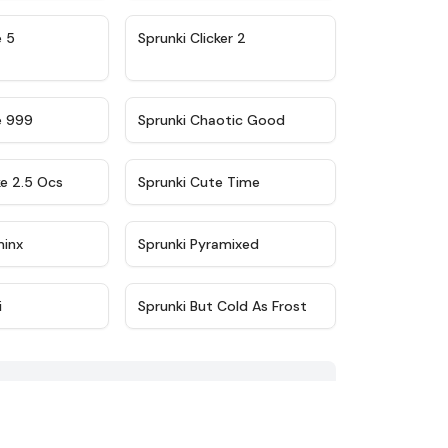
★
4.9
★
4.8
e 5
Sprunki Clicker 2
★
4.5
★
4.7
e 999
Sprunki Chaotic Good
★
4.6
★
5
ke 2.5 Ocs
Sprunki Cute Time
★
4.4
★
4.8
minx
Sprunki Pyramixed
★
4.4
★
4.5
i
Sprunki But Cold As Frost