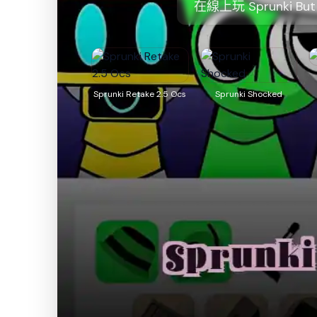
在線上玩 Sprunki Bu
Sprunki Retake 2.5 Ocs
Sprunki Shocked