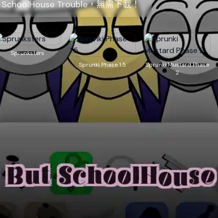
t SchoolHouse Trouble，無需下載！
Sprunksters
Sprunki Phase 1.5
Sprunki Mustard Phase
2