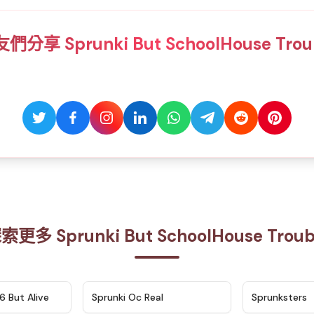
分享 Sprunki But SchoolHouse Tro
索更多 Sprunki But SchoolHouse Troub
★
4.9
★
4.5
6 But Alive
Sprunki Oc Real
Sprunksters