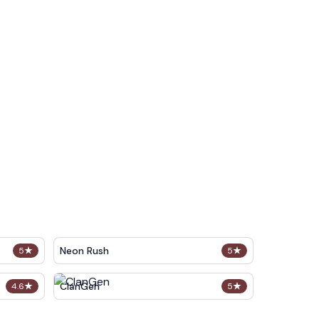
Neon Rush
5
★
5
★
ClanGen
4.6
★
5
★