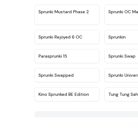
★
4.4
Sprunki Mustard Phase 2
Sprunki OC Ma
★
4.4
Sprunki Rejoyed 6 OC
Sprunkin
★
4.9
Parasprunki 15
Sprunki Swap
★
4.8
Sprunki Swapped
Sprunki Univer
★
4.8
Kino Sprunked BE Edition
Tung Tung Sah