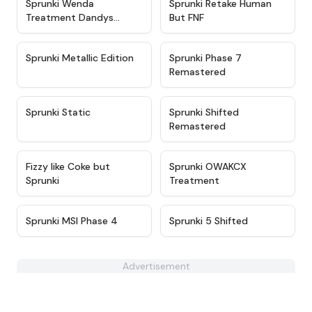
★
4.9
★
4.4
Sprunki Wenda
Sprunki Retake Human
Treatment Dandys
But FNF
World Style
★
4.6
★
4.5
Sprunki Metallic Edition
Sprunki Phase 7
Remastered
★
4.3
★
4.6
Sprunki Static
Sprunki Shifted
Remastered
★
4.8
★
5
Fizzy like Coke but
Sprunki OWAKCX
Sprunki
Treatment
★
4.3
★
4.9
Sprunki MSI Phase 4
Sprunki 5 Shifted
Advertisement