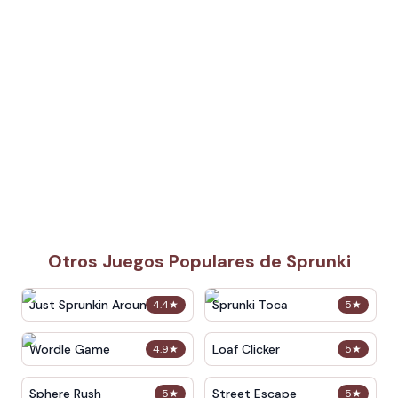
Otros Juegos Populares de Sprunki
Just Sprunkin Around
Sprunki Toca
4.4
★
5
★
Wordle Game
Loaf Clicker
4.9
★
5
★
Sphere Rush
Street Escape
5
★
5
★