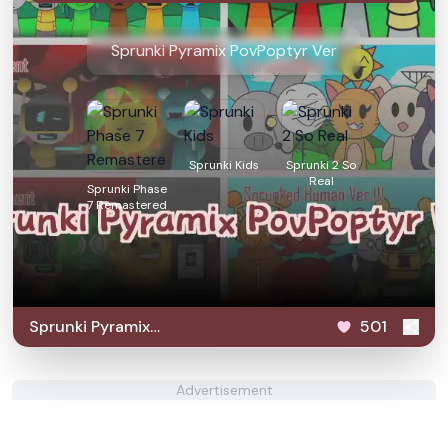
Sprunki Pyramix PovPoptyr Ver
Sprunki Kids
Sprunki 2 So
Real
Sprunki Phase
7 Remastered
Sprunki Pyramix
501
PovPoptyr Ver
Advertisement