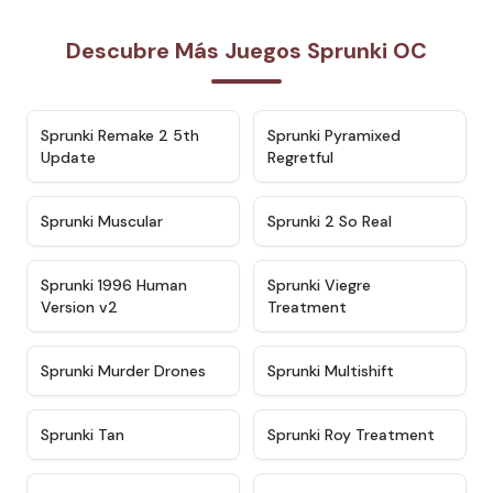
Descubre Más Juegos Sprunki OC
★
4.7
★
4.4
Sprunki Remake 2 5th
Sprunki Pyramixed
Update
Regretful
★
4.6
★
4.4
Sprunki Muscular
Sprunki 2 So Real
★
4.4
★
4.5
Sprunki 1996 Human
Sprunki Viegre
Version v2
Treatment
★
4.6
★
4.3
Sprunki Murder Drones
Sprunki Multishift
★
4.5
★
4.6
Sprunki Tan
Sprunki Roy Treatment