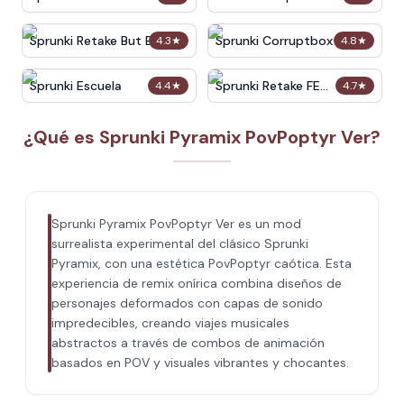
Sprunki Retake But Brud
Sprunki Corruptbox 2
4.3
★
4.8
★
Virus
Redirection
Sprunki Escuela
Sprunki Retake FE
4.4
★
4.7
★
Christmas
¿Qué es Sprunki Pyramix PovPoptyr Ver?
Sprunki Pyramix PovPoptyr Ver es un mod
surrealista experimental del clásico Sprunki
Pyramix, con una estética PovPoptyr caótica. Esta
experiencia de remix onírica combina diseños de
personajes deformados con capas de sonido
impredecibles, creando viajes musicales
abstractos a través de combos de animación
basados en POV y visuales vibrantes y chocantes.