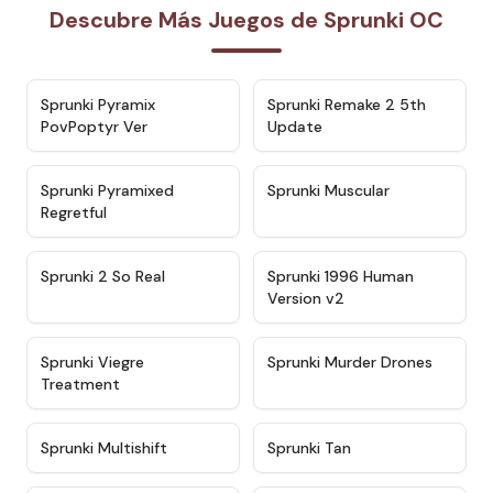
Descubre Más Juegos de Sprunki OC
★
4.6
★
4.7
Sprunki Pyramix
Sprunki Remake 2 5th
PovPoptyr Ver
Update
★
4.4
★
4.6
Sprunki Pyramixed
Sprunki Muscular
Regretful
★
4.4
★
4.4
Sprunki 2 So Real
Sprunki 1996 Human
Version v2
★
4.5
★
4.6
Sprunki Viegre
Sprunki Murder Drones
Treatment
★
4.3
★
4.5
Sprunki Multishift
Sprunki Tan