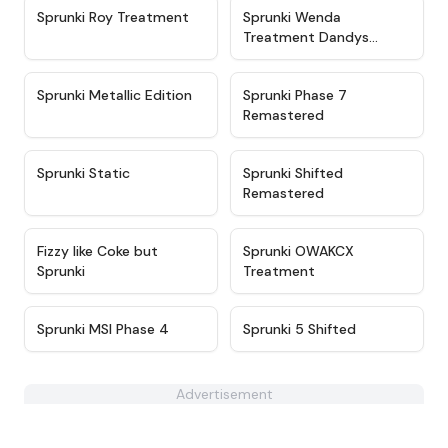
★
4.6
★
4.9
Sprunki Roy Treatment
Sprunki Wenda
Treatment Dandys
World Style
★
4.6
★
4.5
Sprunki Metallic Edition
Sprunki Phase 7
Remastered
★
4.3
★
4.6
Sprunki Static
Sprunki Shifted
Remastered
★
4.8
★
5
Fizzy like Coke but
Sprunki OWAKCX
Sprunki
Treatment
★
4.3
★
4.9
Sprunki MSI Phase 4
Sprunki 5 Shifted
Advertisement