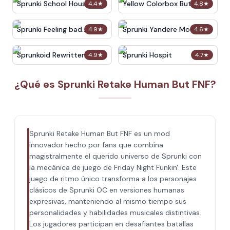
Sprunki School House
Yellow Colorbox But
4.4
★
4.8
★
Trouble
Sprunki
Sprunki Feeling bad
Sprunki Yandere Moch
4.9
★
4.6
★
Remake deluxe
Sprunkoid Rewritten
Sprunki Hospit
4.9
★
4.7
★
¿Qué es Sprunki Retake Human But FNF?
Sprunki Retake Human But FNF es un mod
innovador hecho por fans que combina
magistralmente el querido universo de Sprunki con
la mecánica de juego de Friday Night Funkin'. Este
juego de ritmo único transforma a los personajes
clásicos de Sprunki OC en versiones humanas
expresivas, manteniendo al mismo tiempo sus
personalidades y habilidades musicales distintivas.
Los jugadores participan en desafiantes batallas