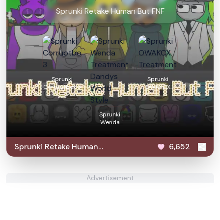
Sprunki Retake Human But FNF
Sprunki
Sprunki
Corruptbox 3
OWAKCX
Treatment
Sprunki
Wenda
Treatment
Dandys World
Sprunki Retake Human
6,652
Style
But FNF
Advertisement