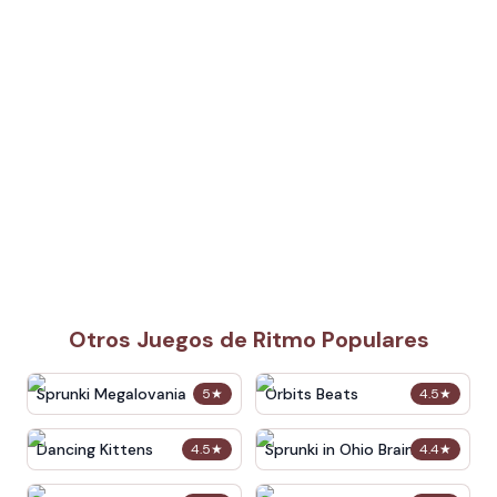
Otros Juegos de Ritmo Populares
Sprunki Megalovania
Orbits Beats
5
★
4.5
★
Dancing Kittens
Sprunki in Ohio Brainrot
4.5
★
4.4
★