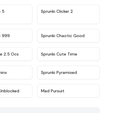
★
4.9
★
4.8
e 5
Sprunki Clicker 2
★
4.5
★
4.7
e 999
Sprunki Chaotic Good
★
4.6
★
5
ke 2.5 Ocs
Sprunki Cute Time
★
4.4
★
4.8
minx
Sprunki Pyramixed
★
4.6
★
4.4
Unblocked
Mad Pursuit