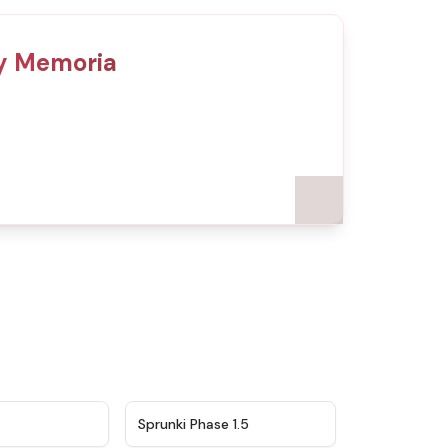
 y Memoria
★
4.5
★
4.8
Sprunki Phase 1.5