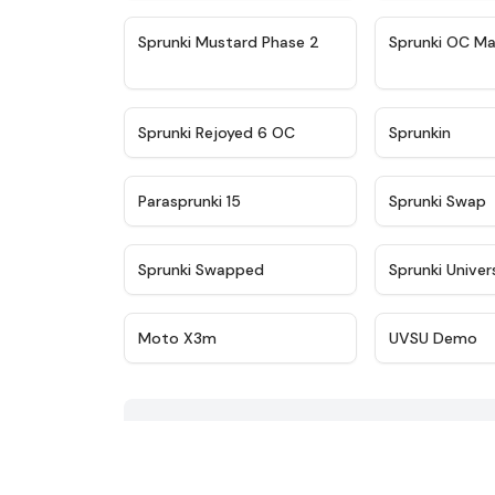
★
4.4
Sprunki Mustard Phase 2
Sprunki OC Ma
★
4.4
Sprunki Rejoyed 6 OC
Sprunkin
★
4.9
Parasprunki 15
Sprunki Swap
★
4.8
Sprunki Swapped
Sprunki Univer
★
4.9
Moto X3m
UVSU Demo