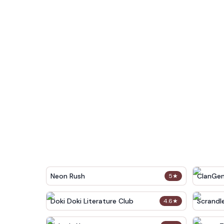
Neon Rush
ClanGe
5
★
Doki Doki Literature Club
Scrandl
4.6
★