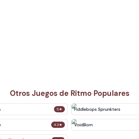
Otros Juegos de Ritmo Populares
n
Fiddlebops Sprunkters
5
★
e
VoidBorn
4.3
★