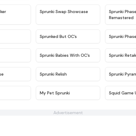
★
4.4
★
4.6
ker
Sprunki Swap Showcase
Sprunki Phas
Remastered
★
4.9
★
4.5
Sprunked But OC’s
Sprunki Phas
★
4.9
★
4.8
Sprunki Babies With OC’s
Sprunki Reta
★
4.6
★
4.8
se
Sprunki Relish
Sprunki Pyra
★
4.4
★
4.8
My Pet Sprunki​
Squid Game 
Advertisement