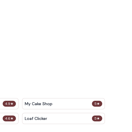
My Cake Shop
4.9
★
5
★
Loaf Clicker
4.6
★
5
★