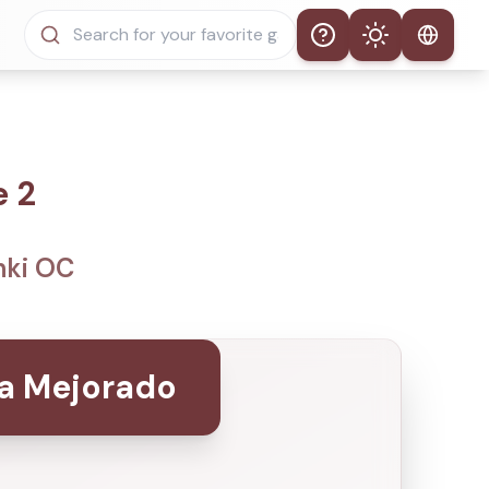
Help
Theme
Tema Automático
Modo Claro
e 2
Modo Oscuro
nki OC
ia Mejorado