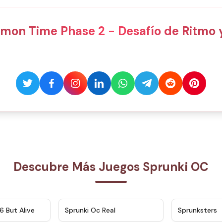
imon Time Phase 2 - Desafío de Ritmo
Descubre Más Juegos Sprunki OC
★
4.9
★
4.5
6 But Alive
Sprunki Oc Real
Sprunksters