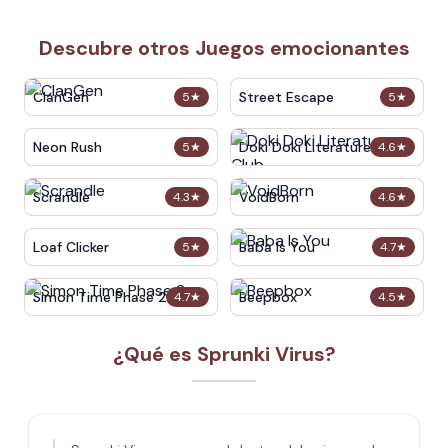
Descubre otros Juegos emocionantes
ClanGen
Street Escape
5
★
5
★
Neon Rush
Doki Doki Literature Club
5
★
4.6
★
Scrandle
VoidBorn
4.3
★
4.6
★
Loaf Clicker
Baba Is You
5
★
4.7
★
Simon Time Phase 2
Beepbox
4.7
★
4.5
★
¿Qué es Sprunki Virus?