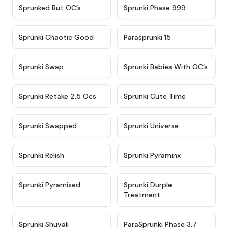
★
4.5
★
4.5
Sprunked But OC’s
Sprunki Phase 999
★
4.7
★
4.9
Sprunki Chaotic Good
Parasprunki 15
★
4.9
★
4.8
Sprunki Swap
Sprunki Babies With OC’s
★
4.6
★
5
Sprunki Retake 2.5 Ocs
Sprunki Cute Time
★
4.8
★
4.6
Sprunki Swapped
Sprunki Universe
★
4.8
★
4.4
Sprunki Relish
Sprunki Pyraminx
★
4.8
★
4.9
Sprunki Pyramixed
Sprunki Durple
Treatment
★
5
★
4.6
Sprunki Shuvali
ParaSprunki Phase 3.7