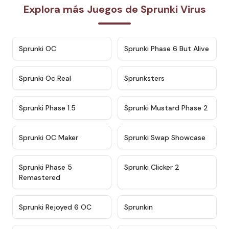
Explora más Juegos de Sprunki Virus
★
4.7
★
4.9
Sprunki OC
Sprunki Phase 6 But Alive
★
4.5
★
4.5
Sprunki Oc Real
Sprunksters
★
4.8
★
4.4
Sprunki Phase 1.5
Sprunki Mustard Phase 2
★
4.4
★
4.6
Sprunki OC Maker
Sprunki Swap Showcase
★
4.9
★
4.8
Sprunki Phase 5
Sprunki Clicker 2
Remastered
★
4.4
★
4.9
Sprunki Rejoyed 6 OC
Sprunkin