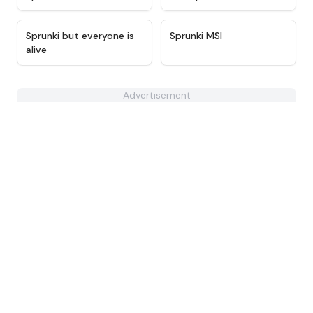
★
4.5
★
4.8
Sprunki but everyone is
Sprunki MSI
alive
Advertisement