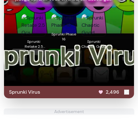
Sprunki Phase
16
Sprunki
Sprunki
Retake 2.5
Chaotic Good
Ocs
Sprunki Virus
2,496
Advertisement