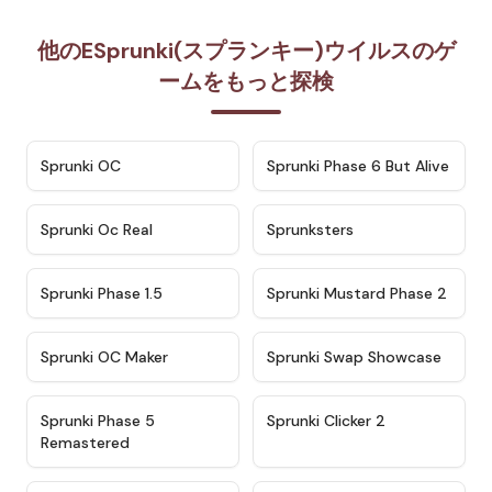
他のESprunki(スプランキー)ウイルスのゲ
ームをもっと探検
★
4.7
★
4.9
Sprunki OC
Sprunki Phase 6 But Alive
★
4.5
★
4.5
Sprunki Oc Real
Sprunksters
★
4.8
★
4.4
Sprunki Phase 1.5
Sprunki Mustard Phase 2
★
4.4
★
4.6
Sprunki OC Maker
Sprunki Swap Showcase
★
4.9
★
4.8
Sprunki Phase 5
Sprunki Clicker 2
Remastered