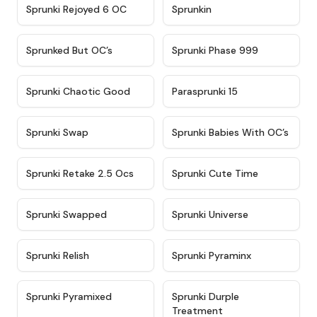
★
4.4
★
4.9
Sprunki Rejoyed 6 OC
Sprunkin
★
4.5
★
4.5
Sprunked But OC’s
Sprunki Phase 999
★
4.7
★
4.9
Sprunki Chaotic Good
Parasprunki 15
★
4.9
★
4.8
Sprunki Swap
Sprunki Babies With OC’s
★
4.6
★
5
Sprunki Retake 2.5 Ocs
Sprunki Cute Time
★
4.8
★
4.6
Sprunki Swapped
Sprunki Universe
★
4.8
★
4.4
Sprunki Relish
Sprunki Pyraminx
★
4.8
★
4.9
Sprunki Pyramixed
Sprunki Durple
Treatment