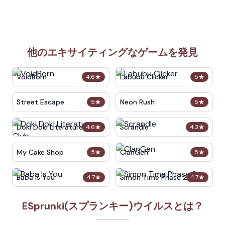
他のエキサイティングなゲームを発見
VoidBorn
Labubu Clicker
4.6
★
5
★
Street Escape
Neon Rush
5
★
5
★
Doki Doki Literature Club
Scrandle
4.6
★
4.3
★
My Cake Shop
ClanGen
5
★
5
★
Baba Is You
Simon Time Phase 2
4.7
★
4.7
★
ESprunki(スプランキー)ウイルスとは？