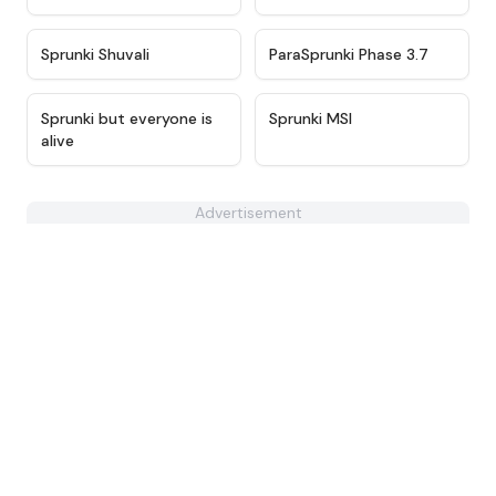
★
5
★
4.6
Sprunki Shuvali
ParaSprunki Phase 3.7
★
4.5
★
4.8
Sprunki but everyone is
Sprunki MSI
alive
Advertisement