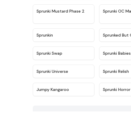
★
4.4
Sprunki Mustard Phase 2
Sprunki OC Ma
★
4.9
Sprunkin
Sprunked But 
★
4.9
Sprunki Swap
Sprunki Babie
★
4.6
Sprunki Universe
Sprunki Relish
★
4.9
Jumpy Kangaroo
Sprunki Horror