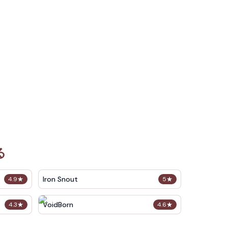
る
Iron Snout
4.9
★
5
★
VoidBorn
4.3
★
4.6
★