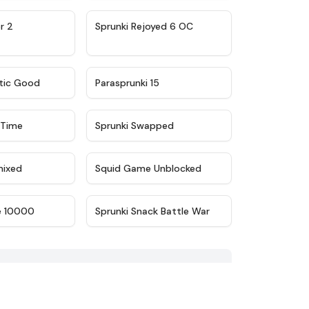
★
4.8
★
4.4
r 2
Sprunki Rejoyed 6 OC
★
4.7
★
4.9
tic Good
Parasprunki 15
★
5
★
4.8
 Time
Sprunki Swapped
★
4.8
★
4.6
mixed
Squid Game Unblocked
★
4.7
★
4.9
e 10000
Sprunki Snack Battle War