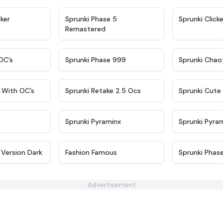
★
4.4
★
4.9
ker
Sprunki Phase 5
Sprunki Clicke
Remastered
★
4.5
★
4.5
OC’s
Sprunki Phase 999
Sprunki Chao
★
4.8
★
4.6
s With OC’s
Sprunki Retake 2.5 Ocs
Sprunki Cute
★
4.8
★
4.4
Sprunki Pyraminx
Sprunki Pyra
★
4.9
★
4.7
 Version Dark
Fashion Famous
Sprunki Phas
Advertisement