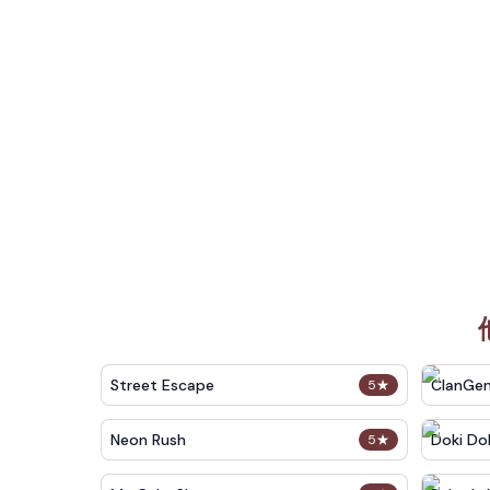
Street Escape
ClanGe
5
★
Neon Rush
Doki Dok
5
★