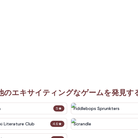
他のエキサイティングなゲームを発見す
n
Fiddlebops Sprunkters
5
★
i Literature Club
Scrandle
4.6
★