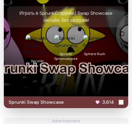
Играть в Sprunki(спрунки) Swap Showcase
онлайн, без загрузок!
Sprunki
Sphere Rush
Spruncalypse
Sprunki
Babies With
OC’s
Sprunki Swap Showcase
3,614
Advertisement