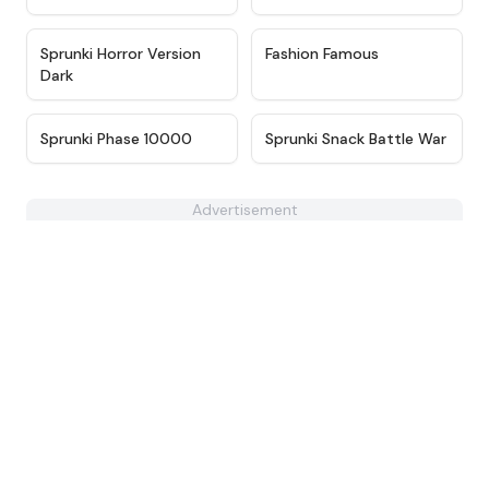
★
4.9
★
4.7
Sprunki Horror Version
Fashion Famous
Dark
★
4.7
★
4.9
Sprunki Phase 10000
Sprunki Snack Battle War
Advertisement