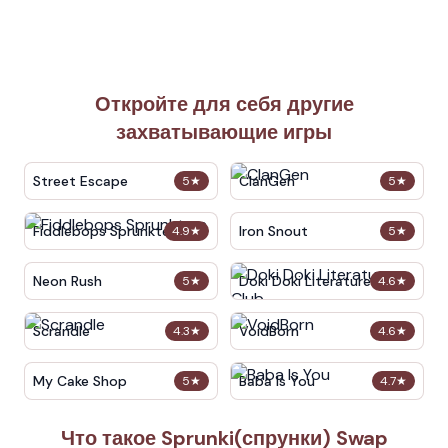
Откройте для себя другие
захватывающие игры
Street Escape
ClanGen
5
★
5
★
Fiddlebops Sprunkters
Iron Snout
4.9
★
5
★
Neon Rush
Doki Doki Literature Club
5
★
4.6
★
Scrandle
VoidBorn
4.3
★
4.6
★
My Cake Shop
Baba Is You
5
★
4.7
★
Что такое Sprunki(спрунки) Swap