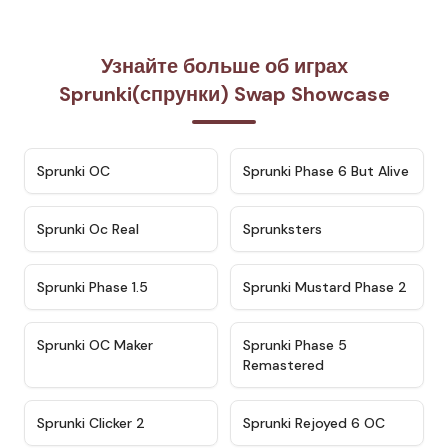
Узнайте больше об играх
Sprunki(спрунки) Swap Showcase
★
4.7
★
4.9
Sprunki OC
Sprunki Phase 6 But Alive
★
4.5
★
4.5
Sprunki Oc Real
Sprunksters
★
4.8
★
4.4
Sprunki Phase 1.5
Sprunki Mustard Phase 2
★
4.4
★
4.9
Sprunki OC Maker
Sprunki Phase 5
Remastered
★
4.8
★
4.4
Sprunki Clicker 2
Sprunki Rejoyed 6 OC