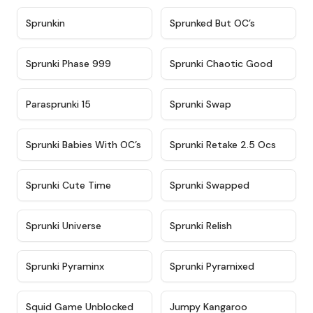
★
4.9
★
4.5
Sprunkin
Sprunked But OC’s
★
4.5
★
4.7
Sprunki Phase 999
Sprunki Chaotic Good
★
4.9
★
4.9
Parasprunki 15
Sprunki Swap
★
4.8
★
4.6
Sprunki Babies With OC’s
Sprunki Retake 2.5 Ocs
★
5
★
4.8
Sprunki Cute Time
Sprunki Swapped
★
4.6
★
4.8
Sprunki Universe
Sprunki Relish
★
4.4
★
4.8
Sprunki Pyraminx
Sprunki Pyramixed
★
4.6
★
4.9
Squid Game Unblocked
Jumpy Kangaroo