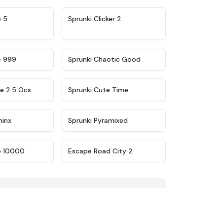
★
4.9
★
4.8
e 5
Sprunki Clicker 2
★
4.5
★
4.7
e 999
Sprunki Chaotic Good
★
4.6
★
5
ke 2.5 Ocs
Sprunki Cute Time
★
4.4
★
4.8
minx
Sprunki Pyramixed
★
4.7
★
4.4
e 10000
Escape Road City 2