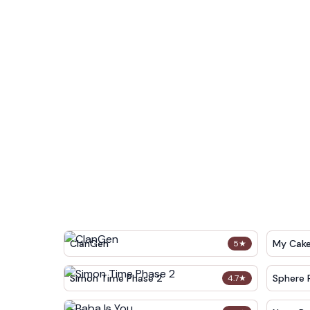
ClanGen
My Cak
5
★
Simon Time Phase 2
Sphere 
4.7
★