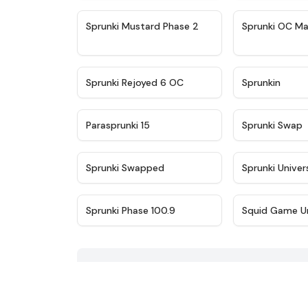
★
4.4
Sprunki Mustard Phase 2
Sprunki OC Ma
★
4.4
Sprunki Rejoyed 6 OC
Sprunkin
★
4.9
Parasprunki 15
Sprunki Swap
★
4.8
Sprunki Swapped
Sprunki Univer
★
4.4
Sprunki Phase 100.9
Squid Game U