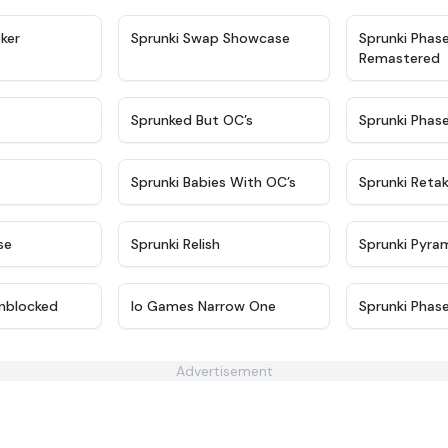
★
4.4
★
4.6
ker
Sprunki Swap Showcase
Sprunki Phas
Remastered
★
4.9
★
4.5
Sprunked But OC’s
Sprunki Phas
★
4.9
★
4.8
Sprunki Babies With OC’s
Sprunki Reta
★
4.6
★
4.8
se
Sprunki Relish
Sprunki Pyra
★
4.6
★
4.4
nblocked
Io Games Narrow One
Sprunki Phas
Advertisement