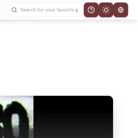
Help
Theme
Tema Automático
Modo Claro
Modo Oscuro