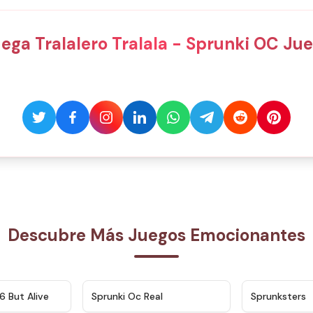
ega Tralalero Tralala - Sprunki OC Ju
Descubre Más Juegos Emocionantes
★
4.9
★
4.5
6 But Alive
Sprunki Oc Real
Sprunksters