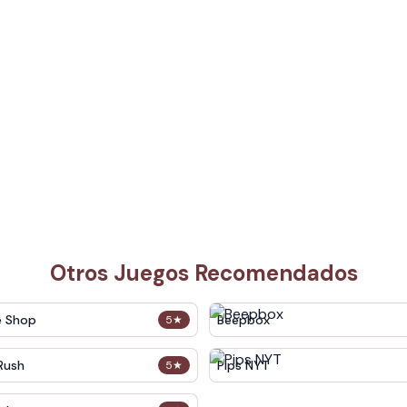
Otros Juegos Recomendados
e Shop
Beepbox
5
★
Rush
Pips NYT
5
★