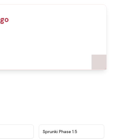
ego
★
4.5
★
4.8
Sprunki Phase 1.5