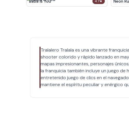
Baba Is You
Neon Ru
4.7
★
Tralalero Tralala es una vibrante franquici
shooter colorido y rápido lanzado en may
mapas impresionantes, personajes únicos, 
la franquicia también incluye un juego de
entretenido juego de clics en el navegador
mantiene el espíritu peculiar y enérgico qu