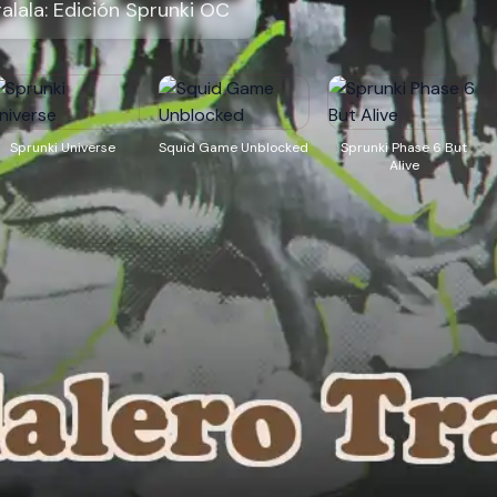
ralala: Edición Sprunki OC
Sprunki Universe
Squid Game Unblocked
Sprunki Phase 6 But
Alive