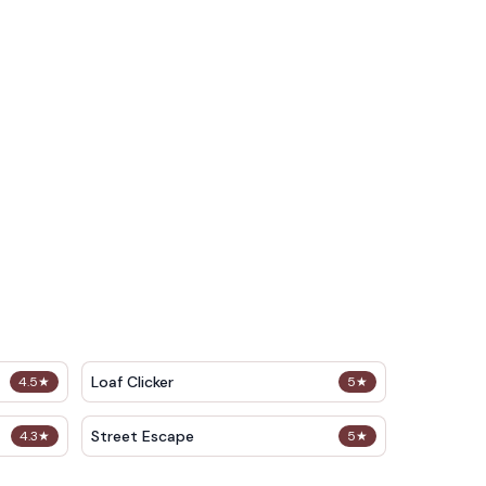
Loaf Clicker
4.5
★
5
★
Street Escape
4.3
★
5
★