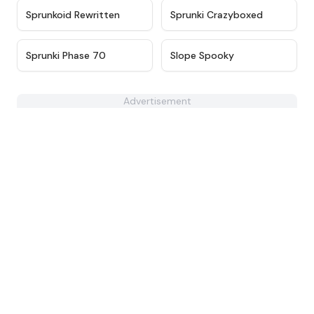
★
4.9
★
4.6
Sprunkoid Rewritten
Sprunki Crazyboxed
★
4.9
★
4.5
Sprunki Phase 70
Slope Spooky
Advertisement