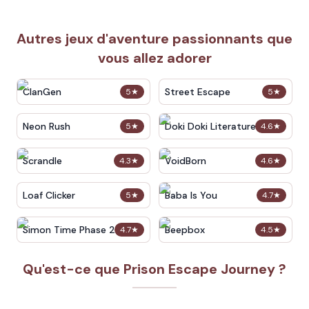
Autres jeux d'aventure passionnants que
vous allez adorer
ClanGen
Street Escape
5
★
5
★
Neon Rush
Doki Doki Literature Club
5
★
4.6
★
Scrandle
VoidBorn
4.3
★
4.6
★
Loaf Clicker
Baba Is You
5
★
4.7
★
Simon Time Phase 2
Beepbox
4.7
★
4.5
★
Qu'est-ce que Prison Escape Journey ?