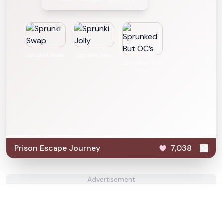
Sprunki Swap
Sprunki Jolly
Sprunked But
OC’s
Prison Escape Journey
7,038
Advertisement