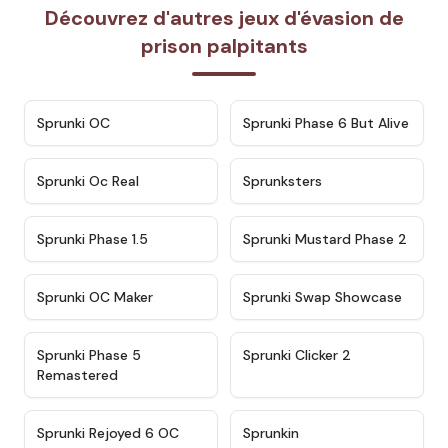
Découvrez d'autres jeux d'évasion de
prison palpitants
★
4.7
★
4.9
Sprunki OC
Sprunki Phase 6 But Alive
★
4.5
★
4.5
Sprunki Oc Real
Sprunksters
★
4.8
★
4.4
Sprunki Phase 1.5
Sprunki Mustard Phase 2
★
4.4
★
4.6
Sprunki OC Maker
Sprunki Swap Showcase
★
4.9
★
4.8
Sprunki Phase 5
Sprunki Clicker 2
Remastered
★
4.4
★
4.9
Sprunki Rejoyed 6 OC
Sprunkin