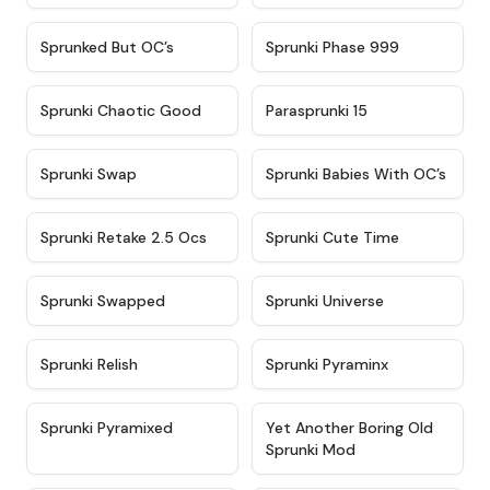
★
4.5
★
4.5
Sprunked But OC’s
Sprunki Phase 999
★
4.7
★
4.9
Sprunki Chaotic Good
Parasprunki 15
★
4.9
★
4.8
Sprunki Swap
Sprunki Babies With OC’s
★
4.6
★
5
Sprunki Retake 2.5 Ocs
Sprunki Cute Time
★
4.8
★
4.6
Sprunki Swapped
Sprunki Universe
★
4.8
★
4.4
Sprunki Relish
Sprunki Pyraminx
★
4.8
★
4.9
Sprunki Pyramixed
Yet Another Boring Old
Sprunki Mod