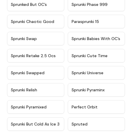
★
4.5
★
4.5
Sprunked But OC’s
Sprunki Phase 999
★
4.7
★
4.9
Sprunki Chaotic Good
Parasprunki 15
★
4.9
★
4.8
Sprunki Swap
Sprunki Babies With OC’s
★
4.6
★
5
Sprunki Retake 2.5 Ocs
Sprunki Cute Time
★
4.8
★
4.6
Sprunki Swapped
Sprunki Universe
★
4.8
★
4.4
Sprunki Relish
Sprunki Pyraminx
★
4.8
★
4.6
Sprunki Pyramixed
Perfect Orbit
★
4.3
★
4.8
Sprunki But Cold As Ice 3
Spruted