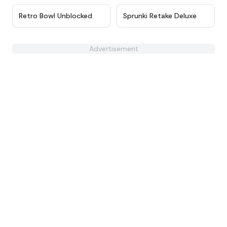
★
4.4
★
4.6
Retro Bowl Unblocked
Sprunki Retake Deluxe
Advertisement