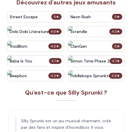
Découvrez d'autres jeux amusants
Street Escape
Neon Rush
5
★
5
★
Doki Doki Literature Club
Scrandle
4.6
★
4.3
★
VoidBorn
ClanGen
4.6
★
5
★
Baba Is You
Simon Time Phase 2
4.7
★
4.7
★
Beepbox
Fiddlebops Sprunkters
4.5
★
4.9
★
Qu'est-ce que Silly Sprunki ?
Silly Sprunki est un jeu musical charmant, créé
par des fans et inspiré d'Incredibox. Il vous