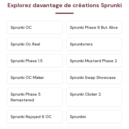
Explorez davantage de créations Sprunki
★
4.7
★
4.9
Sprunki OC
Sprunki Phase 6 But Alive
★
4.5
★
4.5
Sprunki Oc Real
Sprunksters
★
4.8
★
4.4
Sprunki Phase 1.5
Sprunki Mustard Phase 2
★
4.4
★
4.6
Sprunki OC Maker
Sprunki Swap Showcase
★
4.9
★
4.8
Sprunki Phase 5
Sprunki Clicker 2
Remastered
★
4.4
★
4.9
Sprunki Rejoyed 6 OC
Sprunkin