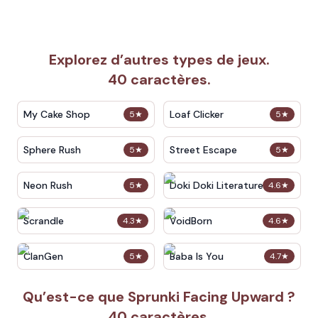
Explorez d’autres types de jeux.
40 caractères.
My Cake Shop
Loaf Clicker
5
★
5
★
Sphere Rush
Street Escape
5
★
5
★
Neon Rush
Doki Doki Literature Club
5
★
4.6
★
Scrandle
VoidBorn
4.3
★
4.6
★
ClanGen
Baba Is You
5
★
4.7
★
Qu’est-ce que Sprunki Facing Upward ?
40 caractères.