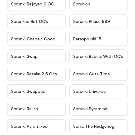
★
4.4
★
4.9
Sprunki Rejoyed 6 OC
Sprunkin
★
4.5
★
4.5
Sprunked But OC’s
Sprunki Phase 999
★
4.7
★
4.9
Sprunki Chaotic Good
Parasprunki 15
★
4.9
★
4.8
Sprunki Swap
Sprunki Babies With OC’s
★
4.6
★
5
Sprunki Retake 2.5 Ocs
Sprunki Cute Time
★
4.8
★
4.6
Sprunki Swapped
Sprunki Universe
★
4.8
★
4.4
Sprunki Relish
Sprunki Pyraminx
★
4.8
★
4.4
Sprunki Pyramixed
Sonic The Hedgehog