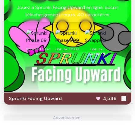
Jouez à Sprunki Facing Upward en ligne, aucun
téléchargement requis. 40 caractères.
Sprunki Phase
Sprunki Phase
Sprunki
69
999
Swapped
Sprunki Facing Upward
4,549
Advertisement