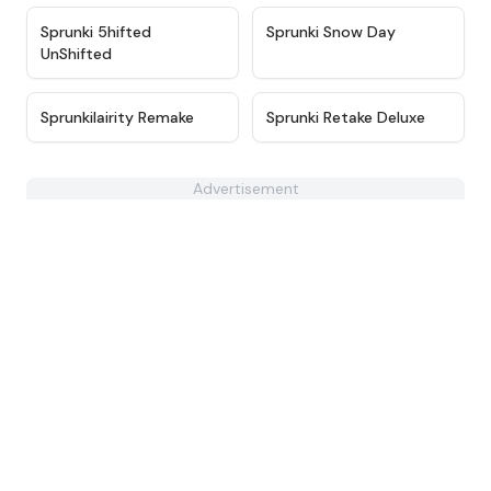
★
4.6
★
4.7
Sprunki 5hifted
Sprunki Snow Day
UnShifted
★
4.5
★
4.6
Sprunkilairity Remake
Sprunki Retake Deluxe
Advertisement