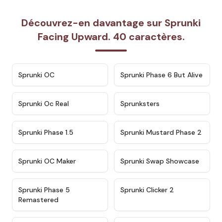
Découvrez-en davantage sur Sprunki
Facing Upward. 40 caractères.
★
4.7
★
4.9
Sprunki OC
Sprunki Phase 6 But Alive
★
4.5
★
4.5
Sprunki Oc Real
Sprunksters
★
4.8
★
4.4
Sprunki Phase 1.5
Sprunki Mustard Phase 2
★
4.4
★
4.6
Sprunki OC Maker
Sprunki Swap Showcase
★
4.9
★
4.8
Sprunki Phase 5
Sprunki Clicker 2
Remastered