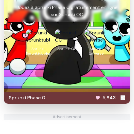
Jouez à Sprunki Phase 0 gratuitement en ligne
sur Sprunki OC
Sprunki
Sprunki OC
Sprunki
Sprunktubbies
Universe
Sprunki Phase 0
5,843
Advertisement