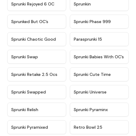
★
4.4
★
4.9
Sprunki Rejoyed 6 OC
Sprunkin
★
4.5
★
4.5
Sprunked But OC’s
Sprunki Phase 999
★
4.7
★
4.9
Sprunki Chaotic Good
Parasprunki 15
★
4.9
★
4.8
Sprunki Swap
Sprunki Babies With OC’s
★
4.6
★
5
Sprunki Retake 2.5 Ocs
Sprunki Cute Time
★
4.8
★
4.6
Sprunki Swapped
Sprunki Universe
★
4.8
★
4.4
Sprunki Relish
Sprunki Pyraminx
★
4.8
★
4.5
Sprunki Pyramixed
Retro Bowl 25