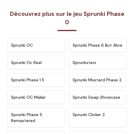
Découvrez plus sur le jeu Sprunki Phase
0
★
4.7
★
4.9
Sprunki OC
Sprunki Phase 6 But Alive
★
4.5
★
4.5
Sprunki Oc Real
Sprunksters
★
4.8
★
4.4
Sprunki Phase 1.5
Sprunki Mustard Phase 2
★
4.4
★
4.6
Sprunki OC Maker
Sprunki Swap Showcase
★
4.9
★
4.8
Sprunki Phase 5
Sprunki Clicker 2
Remastered