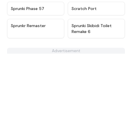
★
4.8
★
4.7
Sprunki Phase 57
Scratch Port
★
4.6
★
4.8
Sprunkr Remaster
Sprunki Skibidi Toilet
Remake 6
Advertisement