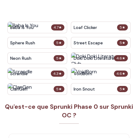
Baba Is You
Loaf Clicker
4.7
★
5
★
Sphere Rush
Street Escape
5
★
5
★
Neon Rush
Doki Doki Literature Club
5
★
4.6
★
Scrandle
VoidBorn
4.3
★
4.6
★
ClanGen
Iron Snout
5
★
5
★
Qu'est-ce que Sprunki Phase 0 sur Sprunki
OC ?