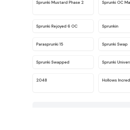
★
4.4
Sprunki Mustard Phase 2
Sprunki OC Ma
★
4.4
Sprunki Rejoyed 6 OC
Sprunkin
★
4.9
Parasprunki 15
Sprunki Swap
★
4.8
Sprunki Swapped
Sprunki Univer
★
4.8
2048
Hollows Incred