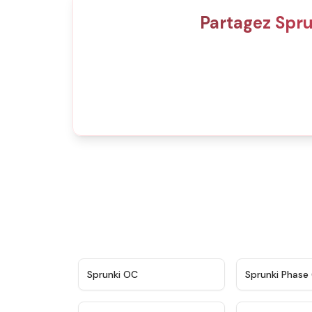
Partagez Spr
★
4.7
Sprunki OC
Sprunki Phase 