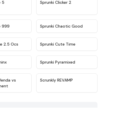
★
4.9
★
4.8
e 5
Sprunki Clicker 2
★
4.5
★
4.7
e 999
Sprunki Chaotic Good
★
4.6
★
5
ke 2.5 Ocs
Sprunki Cute Time
★
4.4
★
4.8
minx
Sprunki Pyramixed
★
4.8
★
4.7
Wenda vs
Scrunkly REVAMP
ment