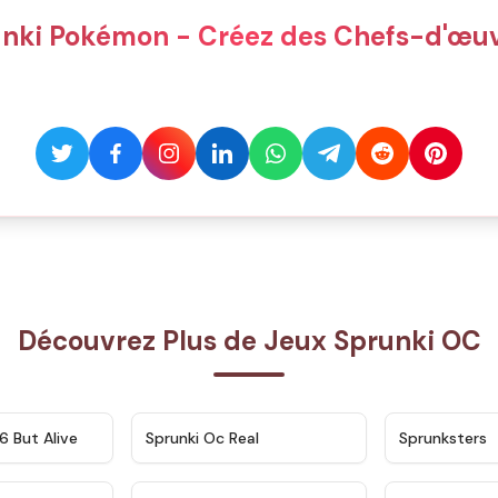
unki Pokémon - Créez des Chefs-d'œuv
Découvrez Plus de Jeux Sprunki OC
★
4.9
★
4.5
6 But Alive
Sprunki Oc Real
Sprunksters