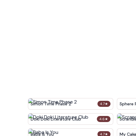
Simon Time Phase 2
Sphere 
4.7
★
Doki Doki Literature Club
Scrandl
4.6
★
Baba Is You
My Cak
4.7
★