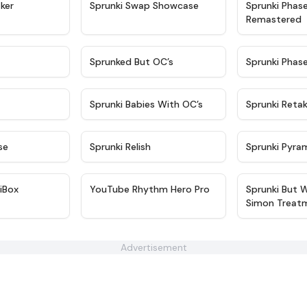
★
4.4
★
4.6
ker
Sprunki Swap Showcase
Sprunki Phas
Remastered
★
4.9
★
4.5
Sprunked But OC’s
Sprunki Phas
★
4.9
★
4.8
Sprunki Babies With OC’s
Sprunki Reta
★
4.6
★
4.8
se
Sprunki Relish
Sprunki Pyra
★
4.3
★
4.8
iBox
YouTube Rhythm Hero Pro
Sprunki But 
Simon Treat
Advertisement