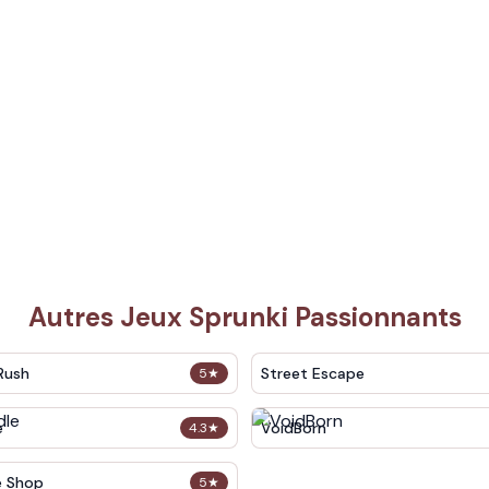
Autres Jeux Sprunki Passionnants
Rush
Street Escape
5
★
e
VoidBorn
4.3
★
e Shop
5
★