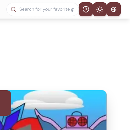
Help
Theme
Thème automatique
Mode clair
Mode sombre