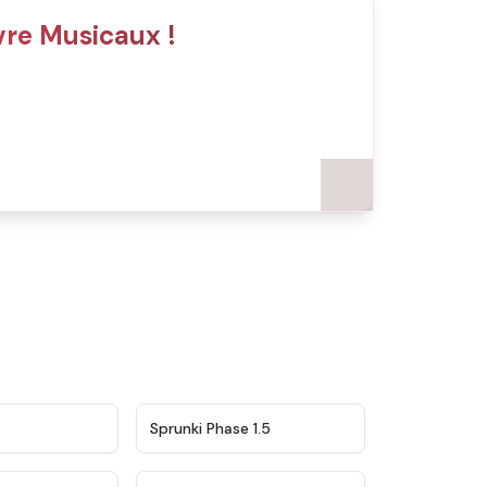
re Musicaux !
★
4.5
★
4.8
Sprunki Phase 1.5