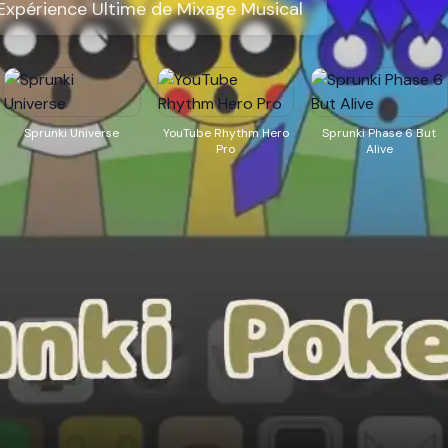
Expérience Ultime de Mixage Musical
Sprunki Universe
YouTube Rhythm Hero
Sprunki Phase 6 But
Pro
Alive