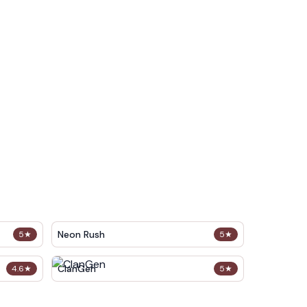
Neon Rush
5
★
5
★
ClanGen
4.6
★
5
★