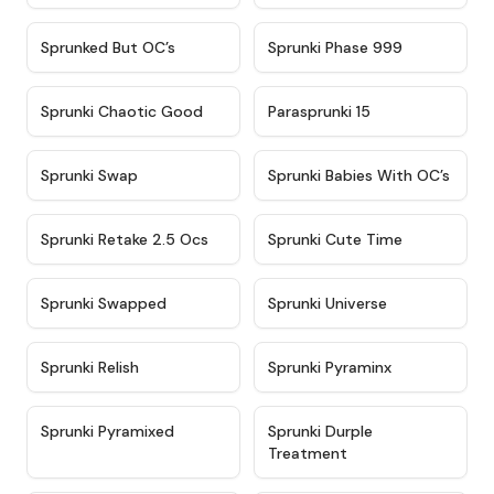
★
4.5
★
4.5
Sprunked But OC’s
Sprunki Phase 999
★
4.7
★
4.9
Sprunki Chaotic Good
Parasprunki 15
★
4.9
★
4.8
Sprunki Swap
Sprunki Babies With OC’s
★
4.6
★
5
Sprunki Retake 2.5 Ocs
Sprunki Cute Time
★
4.8
★
4.6
Sprunki Swapped
Sprunki Universe
★
4.8
★
4.4
Sprunki Relish
Sprunki Pyraminx
★
4.8
★
4.9
Sprunki Pyramixed
Sprunki Durple
Treatment