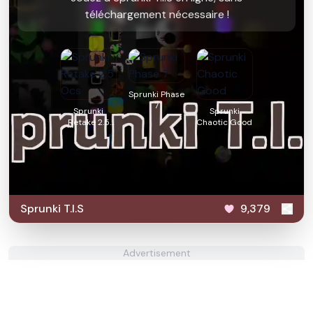
téléchargement nécessaire !
Sprunki Phase
7
Sprunki
Sprunki
Retake 2.5
Chaotic Good
Ocs
Sprunki T.I.S
9,379
Advertisement