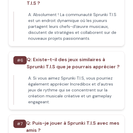
T.I.S ?
A:
Absolument ! La communauté Sprunki T.I.S
est un endroit dynamique où les joueurs
partagent leurs chefs-d'œuvre musicaux,
discutent de stratégies et collaborent sur de
nouveaux projets passionnants.
Q:
Existe-t-il des jeux similaires à
#
6
Sprunki T.I.S que je pourrais apprécier ?
A:
Si vous aimez Sprunki T.I.S, vous pourriez
également apprécier Incredibox et d'autres
jeux de rythme qui se concentrent sur la
création musicale créative et un gameplay
engageant.
Q:
Puis-je jouer à Sprunki T.I.S avec mes
#
7
amis ?