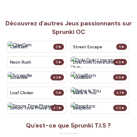
Découvrez d'autres Jeux passionnants sur
Sprunki OC
ClanGen
Street Escape
5
★
5
★
Neon Rush
Doki Doki Literature Club
5
★
4.6
★
Scrandle
VoidBorn
4.3
★
4.6
★
Loaf Clicker
Baba Is You
5
★
4.7
★
Simon Time Phase 2
Beepbox
4.7
★
4.5
★
Qu'est-ce que Sprunki T.I.S ?