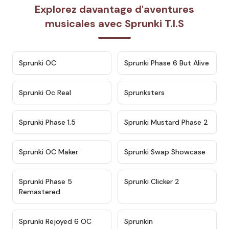
Explorez davantage d'aventures
musicales avec Sprunki T.I.S
★
4.7
★
4.9
Sprunki OC
Sprunki Phase 6 But Alive
★
4.5
★
4.5
Sprunki Oc Real
Sprunksters
★
4.8
★
4.4
Sprunki Phase 1.5
Sprunki Mustard Phase 2
★
4.4
★
4.6
Sprunki OC Maker
Sprunki Swap Showcase
★
4.9
★
4.8
Sprunki Phase 5
Sprunki Clicker 2
Remastered
★
4.4
★
4.9
Sprunki Rejoyed 6 OC
Sprunkin