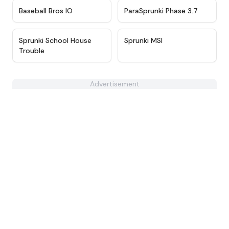
★
4.9
★
4.6
Baseball Bros IO
ParaSprunki Phase 3.7
★
4.4
★
4.8
Sprunki School House
Sprunki MSI
Trouble
Advertisement