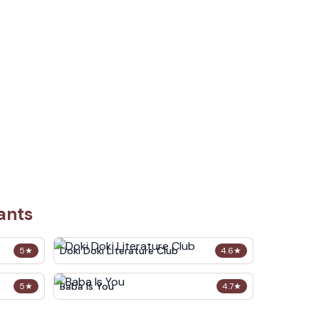
ants
Doki Doki Literature Club
5
★
4.6
★
Baba Is You
5
★
4.7
★