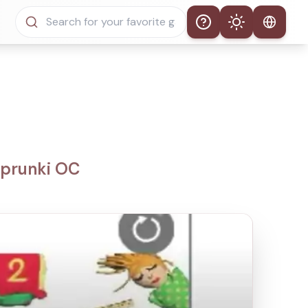
Help
Theme
Thème automatique
Mode clair
Mode sombre
Sprunki OC