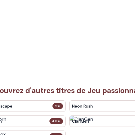
ouvrez d'autres titres de Jeu passionn
Escape
Neon Rush
5
★
n
ClanGen
4.6
★