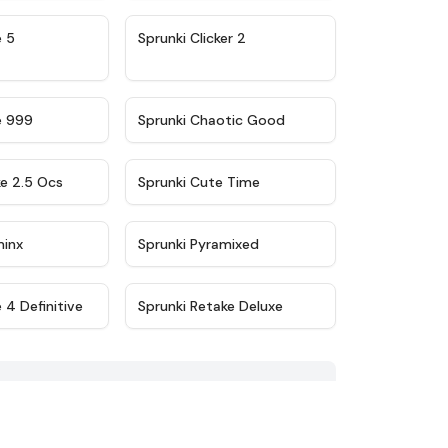
★
4.9
★
4.8
e 5
Sprunki Clicker 2
★
4.5
★
4.7
e 999
Sprunki Chaotic Good
★
4.6
★
5
ke 2.5 Ocs
Sprunki Cute Time
★
4.4
★
4.8
minx
Sprunki Pyramixed
★
4.9
★
4.6
 4 Definitive
Sprunki Retake Deluxe