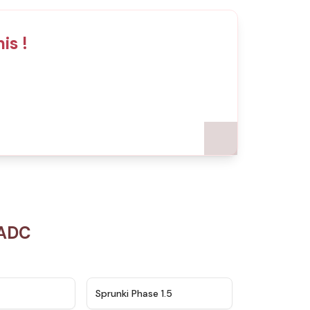
is !
TADC
★
4.5
★
4.8
Sprunki Phase 1.5