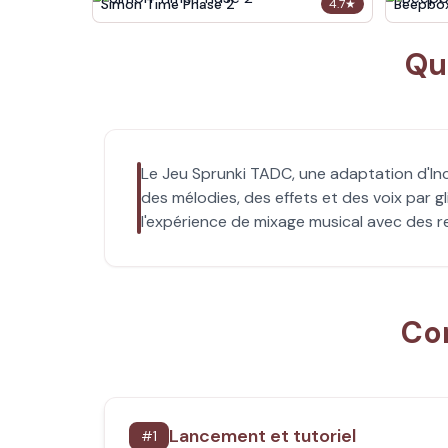
Simon Time Phase 2
Beepbo
4.7
★
Qu
Le Jeu Sprunki TADC, une adaptation d'In
des mélodies, des effets et des voix par g
l'expérience de mixage musical avec des 
Co
Lancement et tutoriel
#
1