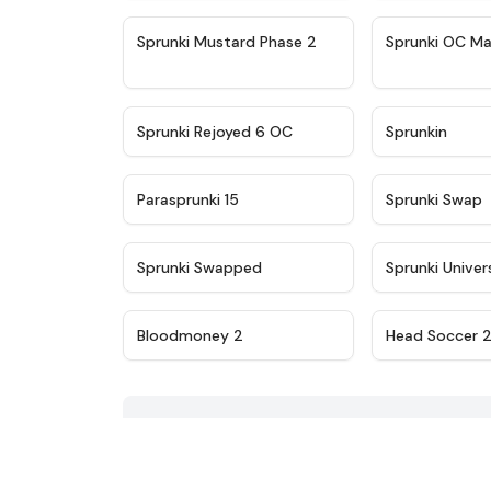
★
4.4
Sprunki Mustard Phase 2
Sprunki OC Ma
★
4.4
Sprunki Rejoyed 6 OC
Sprunkin
★
4.9
Parasprunki 15
Sprunki Swap
★
4.8
Sprunki Swapped
Sprunki Univer
★
5
Bloodmoney 2
Head Soccer 