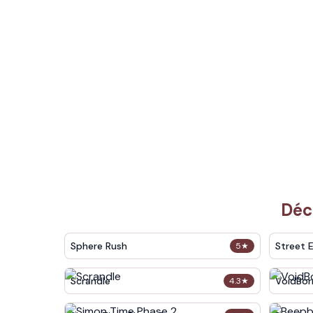
Déc
Sphere Rush
Street 
5
★
Scrandle
VoidBor
4.3
★