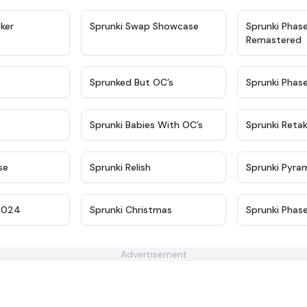
★
4.4
★
4.6
ker
Sprunki Swap Showcase
Sprunki Phas
Remastered
★
4.9
★
4.5
Sprunked But OC’s
Sprunki Phas
★
4.9
★
4.8
Sprunki Babies With OC’s
Sprunki Reta
★
4.6
★
4.8
se
Sprunki Relish
Sprunki Pyra
★
4.7
★
4.7
2024
Sprunki Christmas
Sprunki Phase
Advertisement