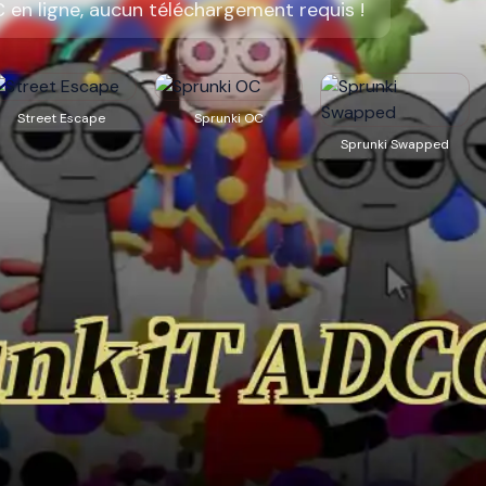
 en ligne, aucun téléchargement requis !
Street Escape
Sprunki OC
Sprunki Swapped