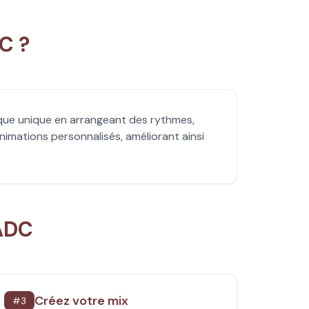
C ?
ique unique en arrangeant des rythmes,
animations personnalisés, améliorant ainsi
ADC
Créez votre mix
#
3