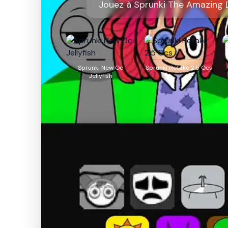
Jouez à Sprunki The Amazing Di
Sprunki New Oc
Sprunki Retake 2.5 Ocs
Jellyfish