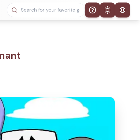
Help
Theme
Thème automatique
Mode clair
nnant
Mode sombre