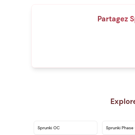
Partagez S
Explor
★
4.7
Sprunki OC
Sprunki Phase 