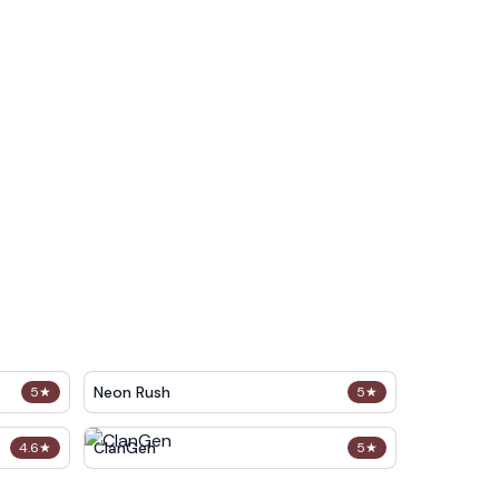
Neon Rush
5
★
5
★
ClanGen
4.6
★
5
★