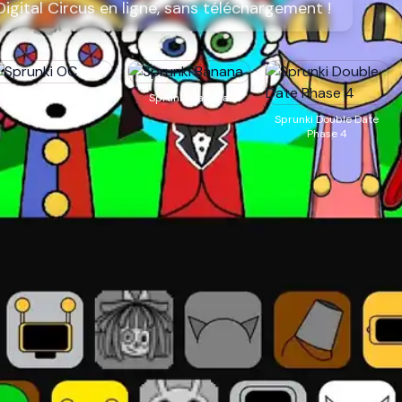
gital Circus en ligne, sans téléchargement !
Sprunki OC
Sprunki Banana
Sprunki Double Date
Phase 4