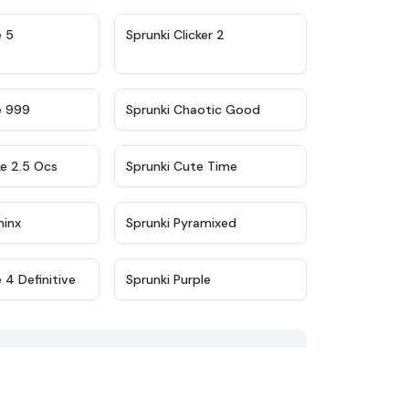
★
4.9
★
4.8
e 5
Sprunki Clicker 2
★
4.5
★
4.7
e 999
Sprunki Chaotic Good
★
4.6
★
5
ke 2.5 Ocs
Sprunki Cute Time
★
4.4
★
4.8
minx
Sprunki Pyramixed
★
4.9
★
4.3
 4 Definitive
Sprunki Purple