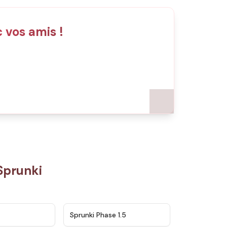
 vos amis !
Sprunki
★
4.5
★
4.8
Sprunki Phase 1.5