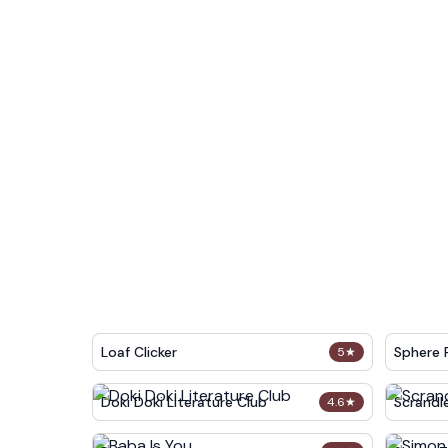
Loaf Clicker
Sphere 
5
★
Doki Doki Literature Club
Scrandl
4.6
★