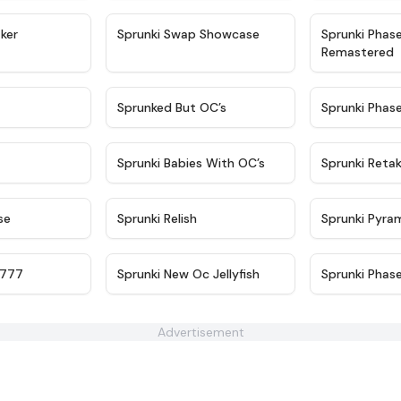
★
4.4
★
4.6
ker
Sprunki Swap Showcase
Sprunki Phas
Remastered
★
4.9
★
4.5
Sprunked But OC’s
Sprunki Phas
★
4.9
★
4.8
Sprunki Babies With OC’s
Sprunki Reta
★
4.6
★
4.8
se
Sprunki Relish
Sprunki Pyra
★
4.7
★
4.8
 777
Sprunki New Oc Jellyfish
Sprunki Phase
Advertisement