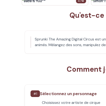
Baba Is You
Simon T
4.7
★
Qu'est-ce 
Sprunki The Amazing Digital Circus est u
animés. Mélangez des sons, manipulez des
Comment jo
Sélectionnez un personnage
#
1
Choisissez votre artiste de cirque