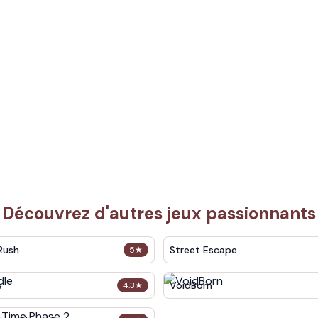
Découvrez d'autres jeux passionnants
Rush
Street Escape
5
★
e
VoidBorn
4.3
★