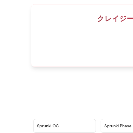
クレイジ
★
4.7
Sprunki OC
Sprunki Phase 