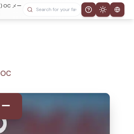
) OC メー
Help
Theme
自動テーマ
ライトモード
ダークモード
OC
ター