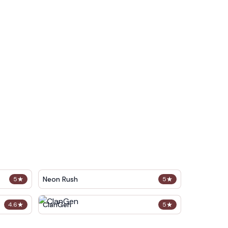
Neon Rush
5
★
5
★
ClanGen
4.6
★
5
★