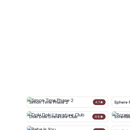
Simon Time Phase 2
Sphere 
4.7
★
Doki Doki Literature Club
Scrandl
4.6
★