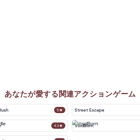
あなたが愛する関連アクションゲーム
Rush
Street Escape
5
★
e
VoidBorn
4.3
★