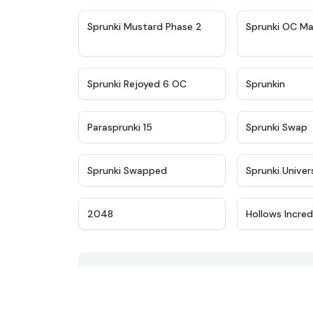
★
4.4
Sprunki Mustard Phase 2
Sprunki OC Ma
★
4.4
Sprunki Rejoyed 6 OC
Sprunkin
★
4.9
Parasprunki 15
Sprunki Swap
★
4.8
Sprunki Swapped
Sprunki Univer
★
4.8
2048
Hollows Incred