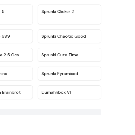
★
4.9
★
4.8
e 5
Sprunki Clicker 2
★
4.5
★
4.7
e 999
Sprunki Chaotic Good
★
4.6
★
5
ke 2.5 Ocs
Sprunki Cute Time
★
4.4
★
4.8
minx
Sprunki Pyramixed
★
4.4
★
4.3
n Brainbrot
Dumahhbox V1