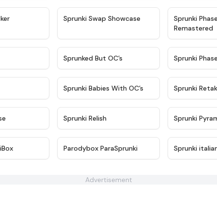
★
4.4
★
4.6
ker
Sprunki Swap Showcase
Sprunki Phas
Remastered
★
4.9
★
4.5
Sprunked But OC’s
Sprunki Phas
★
4.9
★
4.8
Sprunki Babies With OC’s
Sprunki Reta
★
4.6
★
4.8
se
Sprunki Relish
Sprunki Pyra
★
4.3
★
4.5
iBox
Parodybox ParaSprunki
Sprunki italia
Advertisement