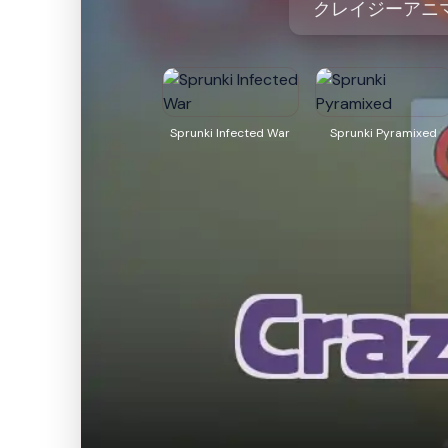
クレイジーアニ
Sprunki Infected War
Sprunki Pyramixed