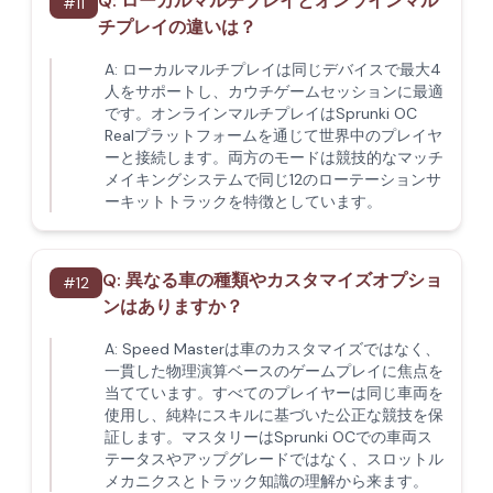
Q:
ローカルマルチプレイとオンラインマル
#
11
チプレイの違いは？
A:
ローカルマルチプレイは同じデバイスで最大4
人をサポートし、カウチゲームセッションに最適
です。オンラインマルチプレイはSprunki OC
Realプラットフォームを通じて世界中のプレイヤ
ーと接続します。両方のモードは競技的なマッチ
メイキングシステムで同じ12のローテーションサ
ーキットトラックを特徴としています。
Q:
異なる車の種類やカスタマイズオプショ
#
12
ンはありますか？
A:
Speed Masterは車のカスタマイズではなく、
一貫した物理演算ベースのゲームプレイに焦点を
当てています。すべてのプレイヤーは同じ車両を
使用し、純粋にスキルに基づいた公正な競技を保
証します。マスタリーはSprunki OCでの車両ス
テータスやアップグレードではなく、スロットル
メカニクスとトラック知識の理解から来ます。