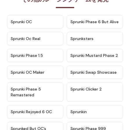
★
4.7
★
4.9
Sprunki OC
Sprunki Phase 6 But Alive
★
4.5
★
4.5
Sprunki Oc Real
Sprunksters
★
4.8
★
4.4
Sprunki Phase 1.5
Sprunki Mustard Phase 2
★
4.4
★
4.6
Sprunki OC Maker
Sprunki Swap Showcase
★
4.9
★
4.8
Sprunki Phase 5
Sprunki Clicker 2
Remastered
★
4.4
★
4.9
Sprunki Rejoyed 6 OC
Sprunkin
★
4.5
★
4.5
Sprunked But OC’s
Sprunki Phase 999