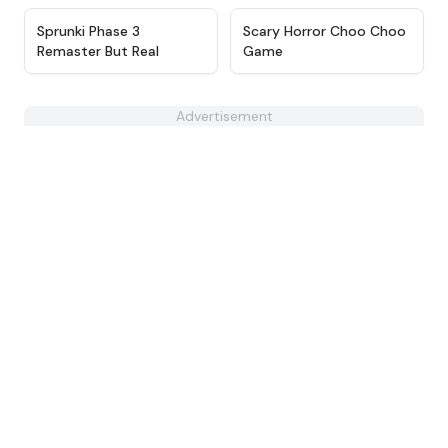
★
4.8
★
4.9
Sprunki Phase 3
Scary Horror Choo Choo
Remaster But Real
Game
Advertisement