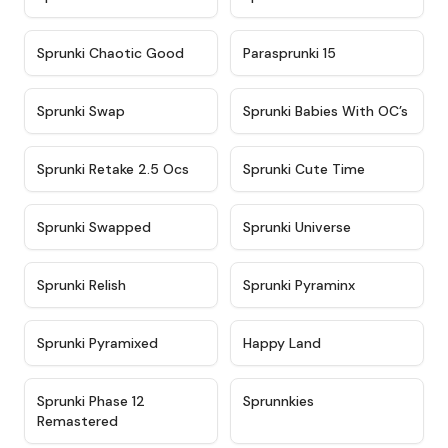
★
4.7
★
4.9
Sprunki Chaotic Good
Parasprunki 15
★
4.9
★
4.8
Sprunki Swap
Sprunki Babies With OC’s
★
4.6
★
5
Sprunki Retake 2.5 Ocs
Sprunki Cute Time
★
4.8
★
4.6
Sprunki Swapped
Sprunki Universe
★
4.8
★
4.4
Sprunki Relish
Sprunki Pyraminx
★
4.8
★
4.6
Sprunki Pyramixed
Happy Land
★
4.5
★
4.8
Sprunki Phase 12
Sprunnkies
Remastered