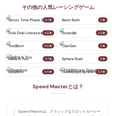
その他の人気レーシングゲーム
Simon Time Phase 2
Neon Rush
4.7
★
5
★
Doki Doki Literature Club
Scrandle
4.6
★
4.3
★
VoidBorn
ClanGen
4.6
★
5
★
Baba Is You
Sphere Rush
4.7
★
5
★
Beepbox
Fiddlebops Sprunkters
4.5
★
4.9
★
Speed Masterとは？
Speed Masterは、クラシックなスロットカーレー