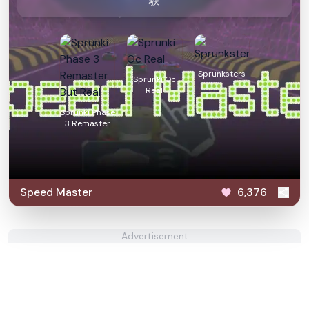
験
Sprunksters
Sprunki Oc
Real
Sprunki Phase
3 Remaster
But Real
Speed Master
6,376
Advertisement