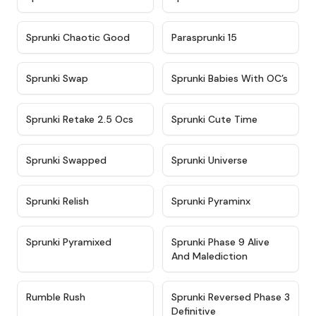
★
4.7
★
4.9
Sprunki Chaotic Good
Parasprunki 15
★
4.9
★
4.8
Sprunki Swap
Sprunki Babies With OC’s
★
4.6
★
5
Sprunki Retake 2.5 Ocs
Sprunki Cute Time
★
4.8
★
4.6
Sprunki Swapped
Sprunki Universe
★
4.8
★
4.4
Sprunki Relish
Sprunki Pyraminx
★
4.8
★
4.4
Sprunki Pyramixed
Sprunki Phase 9 Alive
And Malediction
★
4.9
★
4.4
Rumble Rush
Sprunki Reversed Phase 3
Definitive