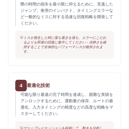
際の時間の損失を最小限に抑えるために、見逃した
ジャンプ、衝突のインパクト、タイミングエラーな
ど一般的なミスに対する迅速な回復戦略を開発して
ください。
💡
ミスが発生した時に落ち着きを保ち、エラーにこだわ
るよりも即座の回復に集中してください - 冷静さを維
持することで全体的なパフォーマンスが維持されま
す。
4
最適化技術
可能な限り最速の完了時間を達成し、困難な実績を
アンロックするために、運動量の保存、ルートの最
適化、入力タイミングの精度などの高度な戦略をマ
スターしてください。
💡
ゲームプレイセッションを録画して、動きを分析し、