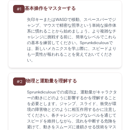
基本操作をマスターする
#
1
矢印キーまたはWASDで移動、スペースバーでジ
ャンプ、マウスで精密な照準という単純な操作体
系に慣れることから始めましょう。より複雑なチ
ャレンジに挑戦する前に、簡単なレベルでこれら
の基本を練習してください。Sprunkdiculousで
は、新しいメカニクスを学ぶ際に、スピードより
も一貫性が報われることを覚えておいてくださ
い。
物理と運動量を理解する
#
2
Sprunkdiculousでの成功は、運動量がキャラクタ
ーの動きにどのように影響するかを理解すること
を必要とします。ジャンプ、スライド、衝突が環
境の障害物とどのように相互作用するかに注意し
てください。各チャレンジングなレベルを通じて
スピードを維持しながら、流れを中断する危険を
避けて、動きをスムーズに連鎖させる技術をマス