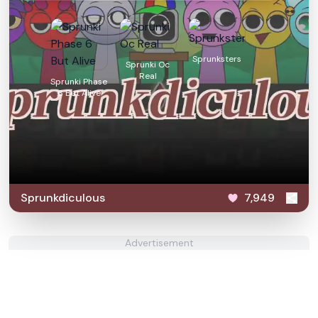
Sprunksters
Sprunki Oc
Real
Sprunki Phase
6 But Alive
Sprunkdiculous
7,949
Advertisement