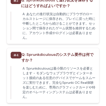
Q:
Sprunkdiculousで進行状況を保存する
#
3
にはどうすればよいですか？
A:
あなたの進行状況は自動的にブラウザのロー
カルストレージに保存され、プレイに戻った時に
中断したところから続けることができます。セッ
ション間で保存されたゲーム状態を維持するため
に、アカウント作成やログインは必要ありませ
ん。
Q:
Sprunkdiculousのシステム要件は何で
#
4
すか？
A:
Sprunkdiculousは最小限のリソースを必要と
します - モダンなウェブブラウザとインターネ
ット接続のある任意のデバイスでゲームをスムー
ズに実行できます。完全なSprunki OC Real体験
を楽しむために、専用のグラフィックカードや特
定のオペレーティングシステムは必要ありませ
ん。