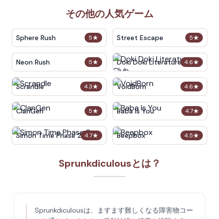
その他の人気ゲーム
Sphere Rush
Street Escape
5
★
5
★
Neon Rush
Doki Doki Literature Club
5
★
4.6
★
Scrandle
VoidBorn
4.3
★
4.6
★
ClanGen
Baba Is You
5
★
4.7
★
Simon Time Phase 2
Beepbox
4.7
★
4.5
★
Sprunkdiculousとは？
Sprunkdiculousは、ますます難しくなる障害物コー