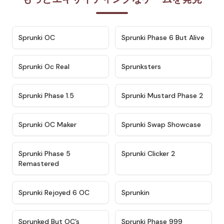
★
4.7
★
4.9
Sprunki OC
Sprunki Phase 6 But Alive
★
4.5
★
4.5
Sprunki Oc Real
Sprunksters
★
4.8
★
4.4
Sprunki Phase 1.5
Sprunki Mustard Phase 2
★
4.4
★
4.6
Sprunki OC Maker
Sprunki Swap Showcase
★
4.9
★
4.8
Sprunki Phase 5
Sprunki Clicker 2
Remastered
★
4.4
★
4.9
Sprunki Rejoyed 6 OC
Sprunkin
★
4.5
★
4.5
Sprunked But OC’s
Sprunki Phase 999