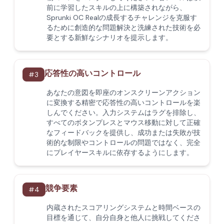
前に学習したスキルの上に構築されながら、
Sprunki OC Realの成長するチャレンジを克服す
るために創造的な問題解決と洗練された技術を必
要とする新鮮なシナリオを提示します。
応答性の高いコントロール
#
3
あなたの意図を即座のオンスクリーンアクション
に変換する精密で応答性の高いコントロールを楽
しんでください。入力システムはラグを排除し、
すべてのボタンプレスとマウス移動に対して正確
なフィードバックを提供し、成功または失敗が技
術的な制限やコントロールの問題ではなく、完全
にプレイヤースキルに依存するようにします。
競争要素
#
4
内蔵されたスコアリングシステムと時間ベースの
目標を通じて、自分自身と他人に挑戦してくださ