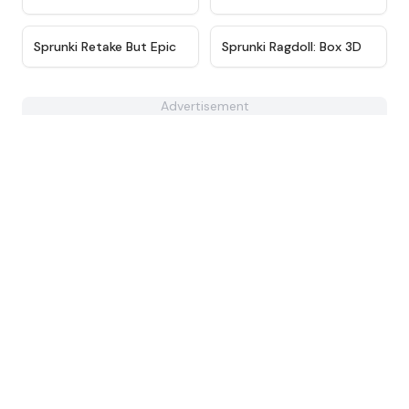
★
4.8
★
4.6
Sprunki Retake But Epic
Sprunki Ragdoll: Box 3D
Advertisement