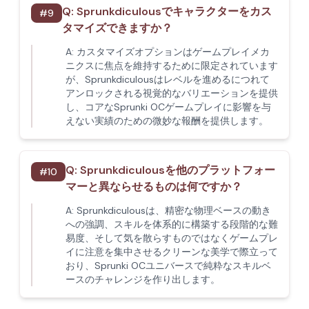
Q:
Sprunkdiculousでキャラクターをカス
#
9
タマイズできますか？
A:
カスタマイズオプションはゲームプレイメカ
ニクスに焦点を維持するために限定されています
が、Sprunkdiculousはレベルを進めるにつれて
アンロックされる視覚的なバリエーションを提供
し、コアなSprunki OCゲームプレイに影響を与
えない実績のための微妙な報酬を提供します。
Q:
Sprunkdiculousを他のプラットフォー
#
10
マーと異ならせるものは何ですか？
A:
Sprunkdiculousは、精密な物理ベースの動き
への強調、スキルを体系的に構築する段階的な難
易度、そして気を散らすものではなくゲームプレ
イに注意を集中させるクリーンな美学で際立って
おり、Sprunki OCユニバースで純粋なスキルベ
ースのチャレンジを作り出します。