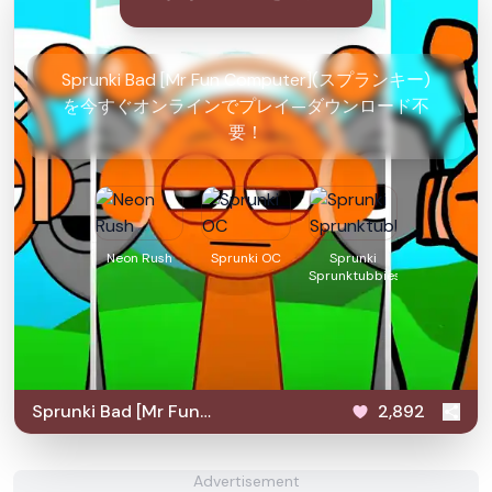
Sprunki Bad [Mr Fun Computer](スプランキー)
を今すぐオンラインでプレイ—ダウンロード不
要！
Neon Rush
Sprunki OC
Sprunki
Sprunktubbies
Sprunki Bad [Mr Fun
2,892
Computer]
Advertisement