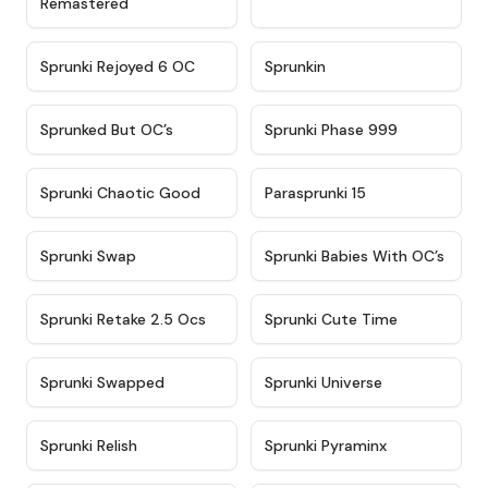
Remastered
★
4.4
★
4.9
Sprunki Rejoyed 6 OC
Sprunkin
★
4.5
★
4.5
Sprunked But OC’s
Sprunki Phase 999
★
4.7
★
4.9
Sprunki Chaotic Good
Parasprunki 15
★
4.9
★
4.8
Sprunki Swap
Sprunki Babies With OC’s
★
4.6
★
5
Sprunki Retake 2.5 Ocs
Sprunki Cute Time
★
4.8
★
4.6
Sprunki Swapped
Sprunki Universe
★
4.8
★
4.4
Sprunki Relish
Sprunki Pyraminx