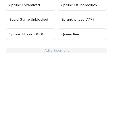
★
4.8
★
4.9
Sprunki Pyramixed
Sprunki DX IncrediBox
★
4.6
★
4.8
Squid Game Unblocked
Sprunki phase 7777
★
4.7
★
4.4
Sprunki Phase 10000
Queen Bee
Advertisement