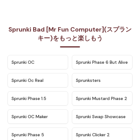
Sprunki Bad [Mr Fun Computer](スプラン
キー)をもっと楽しもう
★
4.7
★
4.9
Sprunki OC
Sprunki Phase 6 But Alive
★
4.5
★
4.5
Sprunki Oc Real
Sprunksters
★
4.8
★
4.4
Sprunki Phase 1.5
Sprunki Mustard Phase 2
★
4.4
★
4.6
Sprunki OC Maker
Sprunki Swap Showcase
★
4.9
★
4.8
Sprunki Phase 5
Sprunki Clicker 2