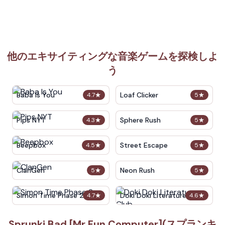
他のエキサイティングな音楽ゲームを探検しよ
う
Baba Is You
Loaf Clicker
4.7
★
5
★
Pips NYT
Sphere Rush
4.3
★
5
★
Beepbox
Street Escape
4.5
★
5
★
ClanGen
Neon Rush
5
★
5
★
Simon Time Phase 2
Doki Doki Literature Club
4.7
★
4.6
★
Sprunki Bad [Mr Fun Computer](スプランキ