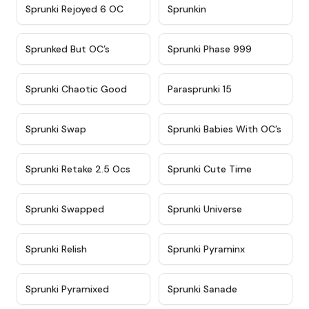
★
4.4
★
4.9
Sprunki Rejoyed 6 OC
Sprunkin
★
4.5
★
4.5
Sprunked But OC’s
Sprunki Phase 999
★
4.7
★
4.9
Sprunki Chaotic Good
Parasprunki 15
★
4.9
★
4.8
Sprunki Swap
Sprunki Babies With OC’s
★
4.6
★
5
Sprunki Retake 2.5 Ocs
Sprunki Cute Time
★
4.8
★
4.6
Sprunki Swapped
Sprunki Universe
★
4.8
★
4.4
Sprunki Relish
Sprunki Pyraminx
★
4.8
★
4.9
Sprunki Pyramixed
Sprunki Sanade