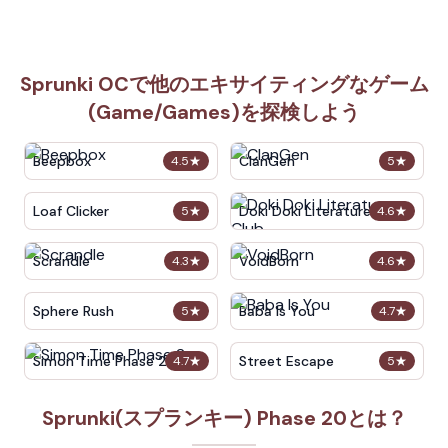
Sprunki OCで他のエキサイティングなゲーム
(Game/Games)を探検しよう
Beepbox
ClanGen
4.5
★
5
★
Loaf Clicker
Doki Doki Literature Club
5
★
4.6
★
Scrandle
VoidBorn
4.3
★
4.6
★
Sphere Rush
Baba Is You
5
★
4.7
★
Simon Time Phase 2
Street Escape
4.7
★
5
★
Sprunki(スプランキー) Phase 20とは？