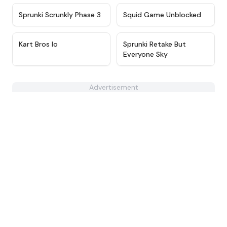
★
4.9
★
4.6
Sprunki Scrunkly Phase 3
Squid Game Unblocked
★
4.7
★
4.7
Kart Bros Io
Sprunki Retake But
Everyone Sky
Advertisement