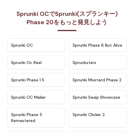
Sprunki OCでSprunki(スプランキー)
Phase 20をもっと発見しよう
★
4.7
★
4.9
Sprunki OC
Sprunki Phase 6 But Alive
★
4.5
★
4.5
Sprunki Oc Real
Sprunksters
★
4.8
★
4.4
Sprunki Phase 1.5
Sprunki Mustard Phase 2
★
4.4
★
4.6
Sprunki OC Maker
Sprunki Swap Showcase
★
4.9
★
4.8
Sprunki Phase 5
Sprunki Clicker 2
Remastered