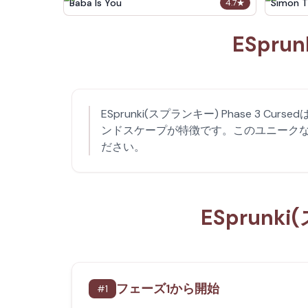
Baba Is You
Simon T
4.7
★
ESpru
ESprunki(スプランキー) Phase 3
ンドスケープが特徴です。このユニーク
ださい。
ESprunk
フェーズ1から開始
#
1