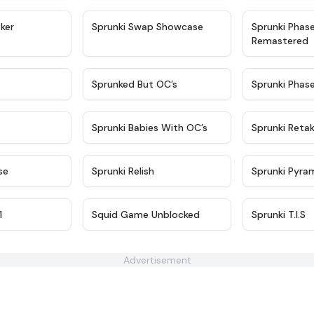
★
4.4
★
4.6
ker
Sprunki Swap Showcase
Sprunki Phas
Remastered
★
4.9
★
4.5
Sprunked But OC’s
Sprunki Phas
★
4.9
★
4.8
Sprunki Babies With OC’s
Sprunki Reta
★
4.6
★
4.8
se
Sprunki Relish
Sprunki Pyra
★
4.5
★
4.6
1
Squid Game Unblocked
Sprunki T.I.S
Advertisement