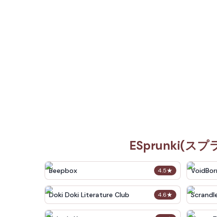
ESprunki
Beepbox
VoidBor
4.5
★
Doki Doki Literature Club
Scrandl
4.6
★