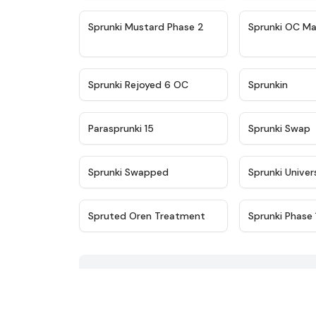
★
4.4
Sprunki Mustard Phase 2
Sprunki OC Ma
★
4.4
Sprunki Rejoyed 6 OC
Sprunkin
★
4.9
Parasprunki 15
Sprunki Swap
★
4.8
Sprunki Swapped
Sprunki Univer
★
5
Spruted Oren Treatment
Sprunki Phase 