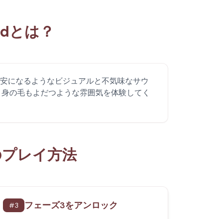
sedとは？
Modで、不安になるようなビジュアルと不気味なサウ
、身の毛もよだつような雰囲気を体験してく
edのプレイ方法
フェーズ3をアンロック
#
3