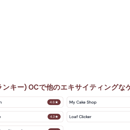
(スプランキー) OCで他のエキサイティング
n
My Cake Shop
4.6
★
e
Loaf Clicker
4.3
★