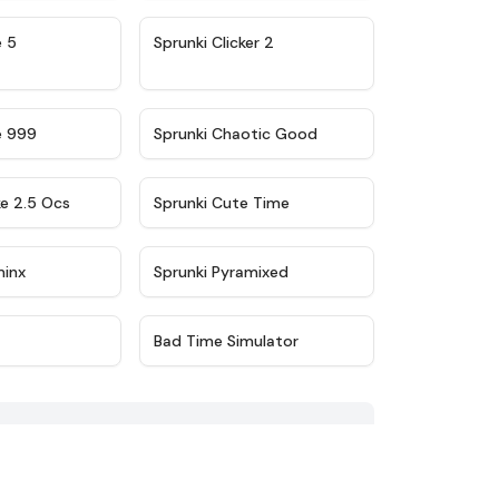
★
4.9
★
4.8
e 5
Sprunki Clicker 2
★
4.5
★
4.7
e 999
Sprunki Chaotic Good
★
4.6
★
5
ke 2.5 Ocs
Sprunki Cute Time
★
4.4
★
4.8
minx
Sprunki Pyramixed
★
4.5
★
4.7
Bad Time Simulator