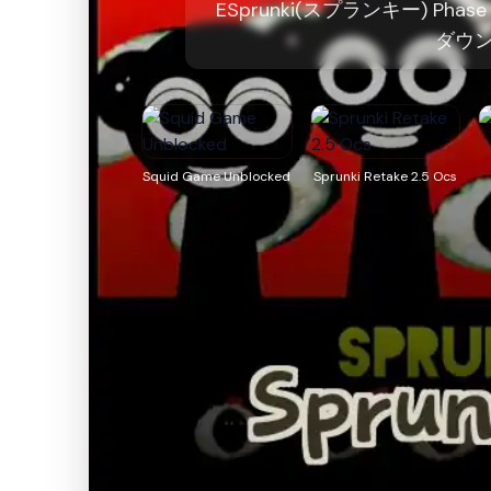
ESprunki(スプランキー) Ph
ダウ
Squid Game Unblocked
Sprunki Retake 2.5 Ocs