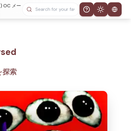
) OC メー
Help
Theme
自動テーマ
ライトモード
sed
ダークモード
dを探索