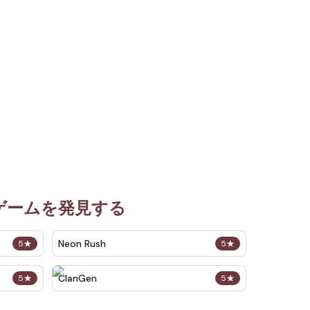
なゲームを発見する
Neon Rush
5
★
5
★
ClanGen
5
★
5
★