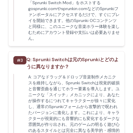
「Sprunki Switch Mod」をホストする
gosprunki.comやsprunkin.comなどのSprunkiフ
ァンポータルにアクセスするだけで、すぐにプレ
イを開始できます。他のSprunki OCコンテンツ
と同様に、このユニークな音楽ホラー体験を楽し
むためにアカウント登録や支払いは必要ありませ
ん。
Q:
Sprunki Switchは元のSprunkiとどのよ
#
3
うに異なりますか？
A:
コアなドラッグ＆ドロップ音楽制作メカニク
スを維持しながら、Sprunki Switchは視覚的破損
と音響歪曲を通じてホラー要素を導入します。ユ
ニークな「スイッチ」メカニックにより、あなた
が操作するにつれてキャラクターが徐々に変化
し、通常のSprunkiフォームから攻撃的で呪われ
たバージョンに進化します。これにより、キャラ
クターが視覚的にも音響的にも変化するダークな
雰囲気が作り出され、元のゲームの明るく遊び心
のあるスタイルとは完全に異なる美学的・感情的