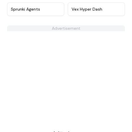
★
4.5
★
4.6
Sprunki Agents
Vex Hyper Dash
Advertisement