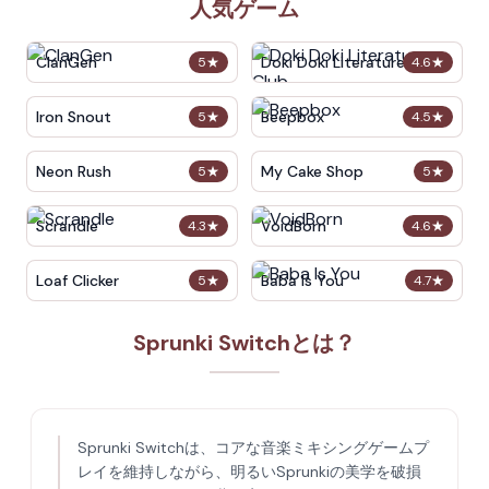
人気ゲーム
ClanGen
Doki Doki Literature Club
5
★
4.6
★
Iron Snout
Beepbox
5
★
4.5
★
Neon Rush
My Cake Shop
5
★
5
★
Scrandle
VoidBorn
4.3
★
4.6
★
Loaf Clicker
Baba Is You
5
★
4.7
★
Sprunki Switchとは？
Sprunki Switchは、コアな音楽ミキシングゲームプ
レイを維持しながら、明るいSprunkiの美学を破損