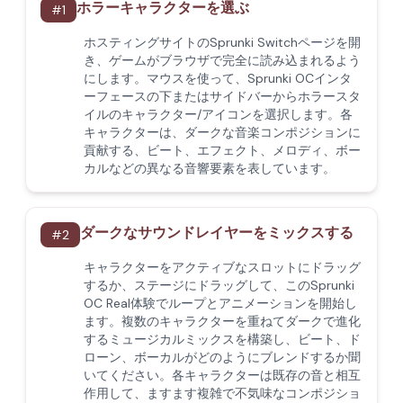
ホラーキャラクターを選ぶ
#
1
ホスティングサイトのSprunki Switchページを開
き、ゲームがブラウザで完全に読み込まれるよう
にします。マウスを使って、Sprunki OCインタ
ーフェースの下またはサイドバーからホラースタ
イルのキャラクター/アイコンを選択します。各
キャラクターは、ダークな音楽コンポジションに
貢献する、ビート、エフェクト、メロディ、ボー
カルなどの異なる音響要素を表しています。
ダークなサウンドレイヤーをミックスする
#
2
キャラクターをアクティブなスロットにドラッグ
するか、ステージにドラッグして、このSprunki
OC Real体験でループとアニメーションを開始し
ます。複数のキャラクターを重ねてダークで進化
するミュージカルミックスを構築し、ビート、ド
ローン、ボーカルがどのようにブレンドするか聞
いてください。各キャラクターは既存の音と相互
作用して、ますます複雑で不気味なコンポジショ