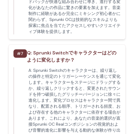
ドバックが快適な組み合わせに導き、進行する変
化があなたの作品に驚きの要素を加えます。音楽
制作に経験があるか完全にミキシング初心者かに
関わらず、Sprunki OCは技術的なスキルよりも
探索に焦点を当てたアクセスしやすいクリエイテ
ィブ体験を提供します。
Q:
Sprunki Switchでキャラクターはどの
#
7
ように変化しますか？
A:
Sprunki Switchのキャラクターは、繰り返し
の操作と特定のトリガーシーケンスを通じて変化
します。キャラクターをステージにドラッグする
か、繰り返しクリックすると、変更されたサウン
ドを持つ破損したグリッチーバージョンに徐々に
進化します。変化プロセスはキャラクター間で異
なり、配置される順序、トリガーされる頻度、お
よび存在する他のキャラクターに依存する場合が
あります。これにより、あなたの音楽的選択が直
接Sprunki OC Realコンポジションの視覚的およ
び音響的進化に影響を与える動的な体験が作り出