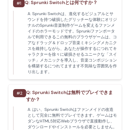
Q:
Sprunki Switchとは何ですか？
#
1
A:
Sprunki Switchは、進化するビジュアルとサ
ウンドを持つ破損したグリッチーな体験にオリジ
ナルのSprunki音楽制作ゲームを変えるファンメ
イドのホラーモッドです。Sprunkiファンポータ
ルで利用できるこの無料のブラウザゲームは、コ
アなドラッグ＆ドロップ音楽ミキシングメカニク
スを維持しながら、あなたが操作するにつれてキ
ャラクターを徐々に破損させるユニークな「スイ
ッチ」メカニックを導入し、音楽コンポジション
を構築するにつれてますます不気味な雰囲気を作
り出します。
Q:
Sprunki Switchは無料でプレイできま
#
2
すか？
A:
はい、Sprunki Switchはファンメイドの改造
として完全に無料でプレイできます。ゲームはモ
ダンなHTML5対応Webブラウザで直接動作し、
ダウンロードやインストールを必要としません。