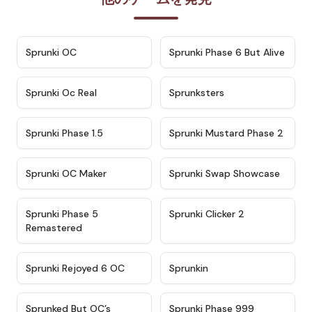
★
4.7
★
4.9
Sprunki OC
Sprunki Phase 6 But Alive
★
4.5
★
4.5
Sprunki Oc Real
Sprunksters
★
4.8
★
4.4
Sprunki Phase 1.5
Sprunki Mustard Phase 2
★
4.4
★
4.6
Sprunki OC Maker
Sprunki Swap Showcase
★
4.9
★
4.8
Sprunki Phase 5
Sprunki Clicker 2
Remastered
★
4.4
★
4.9
Sprunki Rejoyed 6 OC
Sprunkin
★
4.5
★
4.5
Sprunked But OC’s
Sprunki Phase 999