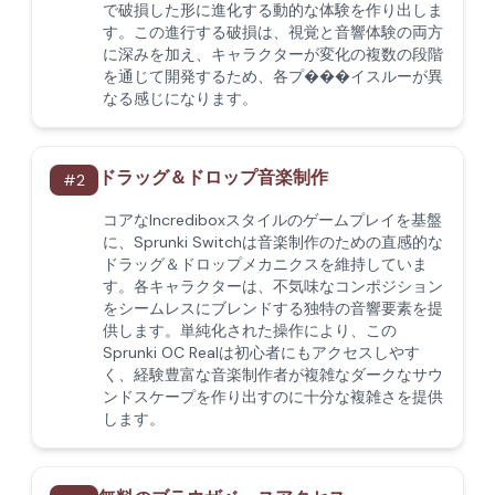
で破損した形に進化する動的な体験を作り出しま
す。この進行する破損は、視覚と音響体験の両方
に深みを加え、キャラクターが変化の複数の段階
を通じて開発するため、各プ���イスルーが異
なる感じになります。
ドラッグ＆ドロップ音楽制作
#
2
コアなIncrediboxスタイルのゲームプレイを基盤
に、Sprunki Switchは音楽制作のための直感的な
ドラッグ＆ドロップメカニクスを維持していま
す。各キャラクターは、不気味なコンポジション
をシームレスにブレンドする独特の音響要素を提
供します。単純化された操作により、この
Sprunki OC Realは初心者にもアクセスしやす
く、経験豊富な音楽制作者が複雑なダークなサウ
ンドスケープを作り出すのに十分な複雑さを提供
します。