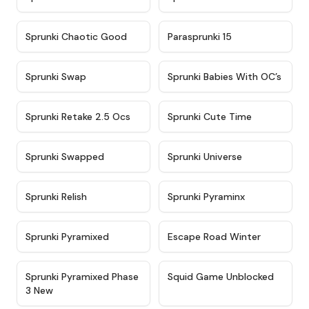
★
4.7
★
4.9
Sprunki Chaotic Good
Parasprunki 15
★
4.9
★
4.8
Sprunki Swap
Sprunki Babies With OC’s
★
4.6
★
5
Sprunki Retake 2.5 Ocs
Sprunki Cute Time
★
4.8
★
4.6
Sprunki Swapped
Sprunki Universe
★
4.8
★
4.4
Sprunki Relish
Sprunki Pyraminx
★
4.8
★
4.7
Sprunki Pyramixed
Escape Road Winter
★
5
★
4.6
Sprunki Pyramixed Phase
Squid Game Unblocked
3 New