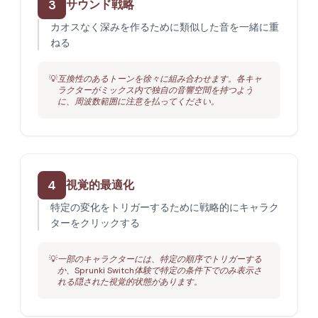
3
サウンド戦略
カオスなく深みを作るために類似した音を一緒に重
ねる
💡
互換性のあるトーンを徐々に組み合わせます。各キャ
ラクターがミックス内で独自の音響空間を持つよう
に、周波数範囲に注意を払ってください。
4
視覚的最適化
特定の変化をトリガーするために戦略的にキャラク
ターをクリックする
💡
一部のキャラクターには、特定の順序でトリガーする
か、Sprunki Switch体験で特定の条件下でのみ表示さ
れる隠された視覚的状態があります。