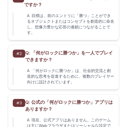
ですか？
A:
目標は、前のエントリに「勝つ」ことができ
るオブジェクトまたはコンセプトを創造的に命名
し、想像力豊かな応答の連鎖につながることで
す。
Q:
「何がロックに勝つか」を一人でプレイ
#
2
できますか？
A:
「何がロックに勝つか」は、社会的交流と創
造的な思考を促進するために、複数のプレイヤー
向けに設計されています。
Q:
公式の「何がロックに勝つか」アプリは
#
3
ありますか？
A:
現在、公式アプリはありません。このゲーム
は主にWebブラウザまたはソーシャルな設定で