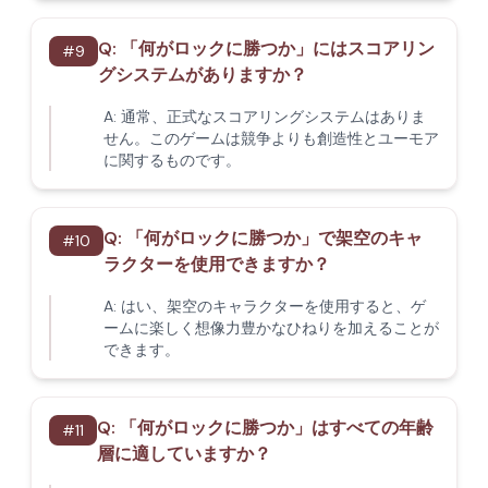
Q:
「何がロックに勝つか」にはスコアリン
#
9
グシステムがありますか？
A:
通常、正式なスコアリングシステムはありま
せん。このゲームは競争よりも創造性とユーモア
に関するものです。
Q:
「何がロックに勝つか」で架空のキャ
#
10
ラクターを使用できますか？
A:
はい、架空のキャラクターを使用すると、ゲ
ームに楽しく想像力豊かなひねりを加えることが
できます。
Q:
「何がロックに勝つか」はすべての年齢
#
11
層に適していますか？