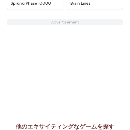
★
4.7
★
4.6
Sprunki Phase 10000
Brain Lines
Advertisement
他のエキサイティングなゲームを探す