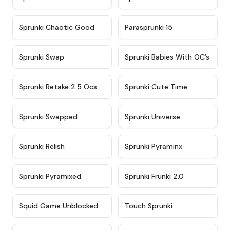
★
4.7
★
4.9
Sprunki Chaotic Good
Parasprunki 15
★
4.9
★
4.8
Sprunki Swap
Sprunki Babies With OC’s
★
4.6
★
5
Sprunki Retake 2.5 Ocs
Sprunki Cute Time
★
4.8
★
4.6
Sprunki Swapped
Sprunki Universe
★
4.8
★
4.4
Sprunki Relish
Sprunki Pyraminx
★
4.8
★
4.4
Sprunki Pyramixed
Sprunki Frunki 2.0
★
4.6
★
4.4
Squid Game Unblocked
Touch Sprunki