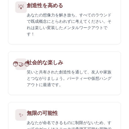
創造性を高める
💡
あなたの想像力を解き放ち、すべてのラウンド
で既成概念にとらわれずに考えてください。そ
れは楽しい変装したメンタルワークアウトで
す！
社会的な楽しみ
🧑‍🤝‍🧑
笑いと共有された創造性を通して、友人や家族
とつながりましょう。パーティーや仮想ハング
アウトに最適です。
無限の可能性
✨
あなたが命名できるものに制限がないため、す