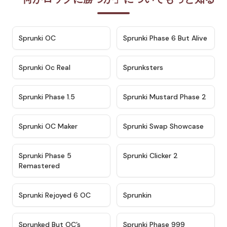
★
4.7
★
4.9
Sprunki OC
Sprunki Phase 6 But Alive
★
4.5
★
4.5
Sprunki Oc Real
Sprunksters
★
4.8
★
4.4
Sprunki Phase 1.5
Sprunki Mustard Phase 2
★
4.4
★
4.6
Sprunki OC Maker
Sprunki Swap Showcase
★
4.9
★
4.8
Sprunki Phase 5
Sprunki Clicker 2
Remastered
★
4.4
★
4.9
Sprunki Rejoyed 6 OC
Sprunkin
★
4.5
★
4.5
Sprunked But OC’s
Sprunki Phase 999