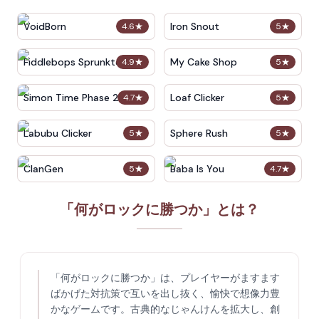
VoidBorn
Iron Snout
4.6
★
5
★
Fiddlebops Sprunkters
My Cake Shop
4.9
★
5
★
Simon Time Phase 2
Loaf Clicker
4.7
★
5
★
Labubu Clicker
Sphere Rush
5
★
5
★
ClanGen
Baba Is You
5
★
4.7
★
「何がロックに勝つか」とは？
「何がロックに勝つか」は、プレイヤーがますます
ばかげた対抗策で互いを出し抜く、愉快で想像力豊
かなゲームです。古典的なじゃんけんを拡大し、創