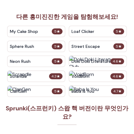
다른 흥미진진한 게임을 탐험해보세요!
My Cake Shop
Loaf Clicker
5
★
5
★
Sphere Rush
Street Escape
5
★
5
★
Neon Rush
Doki Doki Literature Club
5
★
4.6
★
Scrandle
VoidBorn
4.3
★
4.6
★
ClanGen
Baba Is You
5
★
4.7
★
Sprunki(스프런키) 스왑 핵 버전이란 무엇인가
요?