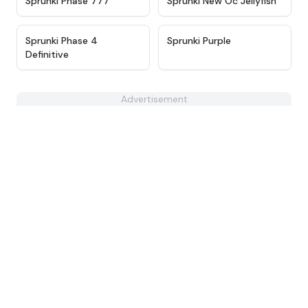
Sprunki Phase 777
Sprunki New Oc Jellyfish
★
4.9
★
4.3
Sprunki Phase 4
Sprunki Purple
Definitive
Advertisement