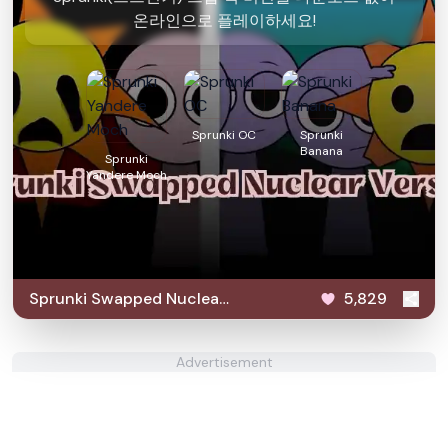
온라인으로 플레이하세요!
Sprunki OC
Sprunki
Banana
Sprunki
Yandere Moch
Sprunki Swapped Nuclear
5,829
Version
Advertisement