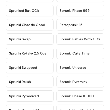
★
4.5
★
4.5
Sprunked But OC’s
Sprunki Phase 999
★
4.7
★
4.9
Sprunki Chaotic Good
Parasprunki 15
★
4.9
★
4.8
Sprunki Swap
Sprunki Babies With OC’s
★
4.6
★
5
Sprunki Retake 2.5 Ocs
Sprunki Cute Time
★
4.8
★
4.6
Sprunki Swapped
Sprunki Universe
★
4.8
★
4.4
Sprunki Relish
Sprunki Pyraminx
★
4.8
★
4.7
Sprunki Pyramixed
Sprunki Phase 10000
★
4.7
★
4.8