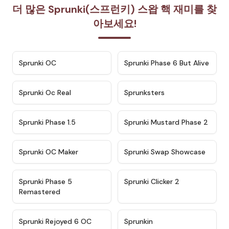
더 많은 Sprunki(스프런키) 스왑 핵 재미를 찾
아보세요!
★
4.7
★
4.9
Sprunki OC
Sprunki Phase 6 But Alive
★
4.5
★
4.5
Sprunki Oc Real
Sprunksters
★
4.8
★
4.4
Sprunki Phase 1.5
Sprunki Mustard Phase 2
★
4.4
★
4.6
Sprunki OC Maker
Sprunki Swap Showcase
★
4.9
★
4.8
Sprunki Phase 5
Sprunki Clicker 2
Remastered
★
4.4
★
4.9
Sprunki Rejoyed 6 OC
Sprunkin