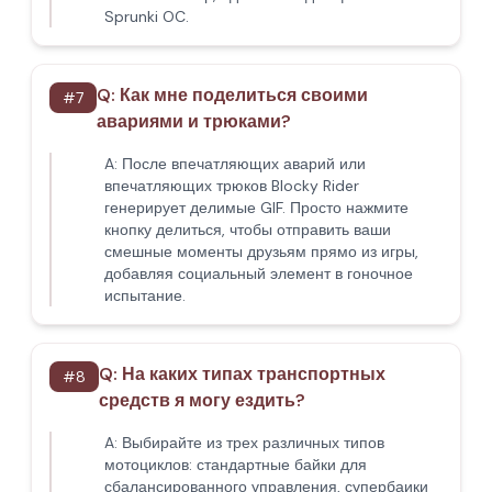
Sprunki OC.
Q:
Как мне поделиться своими
#
7
авариями и трюками?
A:
После впечатляющих аварий или
впечатляющих трюков Blocky Rider
генерирует делимые GIF. Просто нажмите
кнопку делиться, чтобы отправить ваши
смешные моменты друзьям прямо из игры,
добавляя социальный элемент в гоночное
испытание.
Q:
На каких типах транспортных
#
8
средств я могу ездить?
A:
Выбирайте из трех различных типов
мотоциклов: стандартные байки для
сбалансированного управления, супербаики