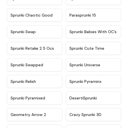
★
4.7
★
4.9
Sprunki Chaotic Good
Parasprunki 15
★
4.9
★
4.8
Sprunki Swap
Sprunki Babies With OC’s
★
4.6
★
5
Sprunki Retake 2.5 Ocs
Sprunki Cute Time
★
4.8
★
4.6
Sprunki Swapped
Sprunki Universe
★
4.8
★
4.4
Sprunki Relish
Sprunki Pyraminx
★
4.8
★
4.5
Sprunki Pyramixed
DesertiSprunki
★
4.9
★
4.4
Geometry Arrow 2
Crazy Sprunki 3D