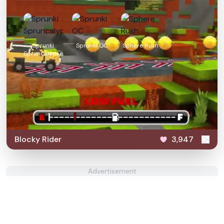
Sprunki
Sprunki OC
Sphere Rush
Spruncalypse
Blocky Rider
3,947
Advertisement