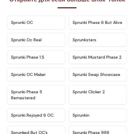
★
4.7
★
4.9
Sprunki OC
Sprunki Phase 6 But Alive
★
4.5
★
4.5
Sprunki Oc Real
Sprunksters
★
4.8
★
4.4
Sprunki Phase 1.5
Sprunki Mustard Phase 2
★
4.4
★
4.6
Sprunki OC Maker
Sprunki Swap Showcase
★
4.9
★
4.8
Sprunki Phase 5
Sprunki Clicker 2
Remastered
★
4.4
★
4.9
Sprunki Rejoyed 6 OC
Sprunkin
★
4.5
★
4.5
Sprunked But OC’s
Sprunki Phase 999