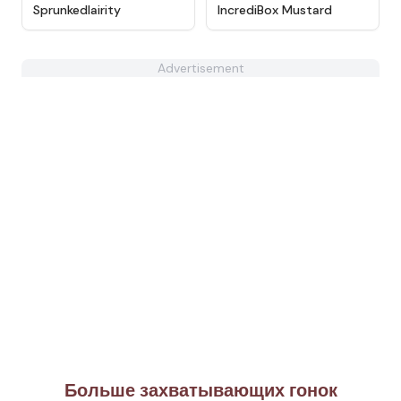
★
4.7
★
4.9
Sprunkedlairity
IncrediBox Mustard
Advertisement
Больше захватывающих гонок