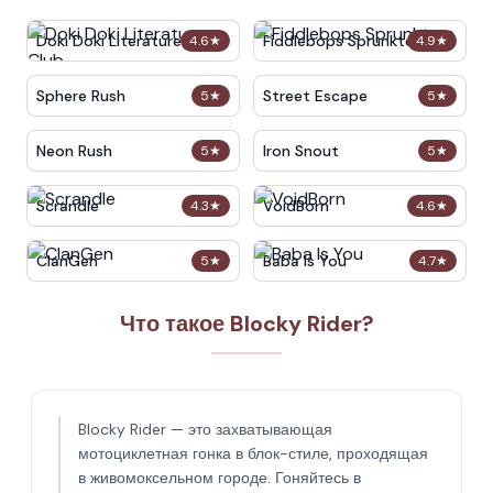
Doki Doki Literature Club
Fiddlebops Sprunkters
4.6
★
4.9
★
Sphere Rush
Street Escape
5
★
5
★
Neon Rush
Iron Snout
5
★
5
★
Scrandle
VoidBorn
4.3
★
4.6
★
ClanGen
Baba Is You
5
★
4.7
★
Что такое Blocky Rider?
Blocky Rider — это захватывающая
мотоциклетная гонка в блок-стиле, проходящая
в живомоксельном городе. Гоняйтесь в