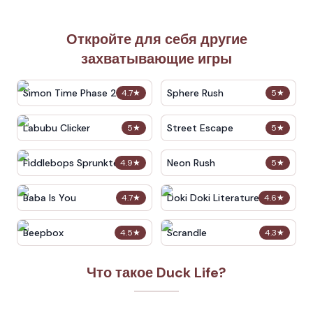
Откройте для себя другие
захватывающие игры
Simon Time Phase 2
Sphere Rush
4.7
★
5
★
Labubu Clicker
Street Escape
5
★
5
★
Fiddlebops Sprunkters
Neon Rush
4.9
★
5
★
Baba Is You
Doki Doki Literature Club
4.7
★
4.6
★
Beepbox
Scrandle
4.5
★
4.3
★
Что такое Duck Life?