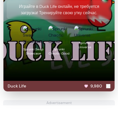
Играйте в Duck Life онлайн, не требуется
загрузка! Тренируйте свою утку сейчас.
Sprunki
Universe
Sprunki Swap
Sprunki
Showcase
Chaotic Good
Duck Life
9,980
Advertisement