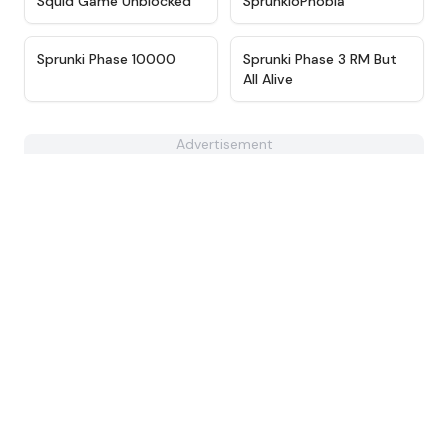
Squid Game Unblocked
SprunkioPhobia
★
4.7
★
4.5
Sprunki Phase 10000
Sprunki Phase 3 RM But
All Alive
Advertisement