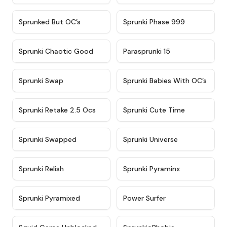
★
4.5
★
4.5
Sprunked But OC’s
Sprunki Phase 999
★
4.7
★
4.9
Sprunki Chaotic Good
Parasprunki 15
★
4.9
★
4.8
Sprunki Swap
Sprunki Babies With OC’s
★
4.6
★
5
Sprunki Retake 2.5 Ocs
Sprunki Cute Time
★
4.8
★
4.6
Sprunki Swapped
Sprunki Universe
★
4.8
★
4.4
Sprunki Relish
Sprunki Pyraminx
★
4.8
★
4.4
Sprunki Pyramixed
Power Surfer
★
4.6
★
4.5