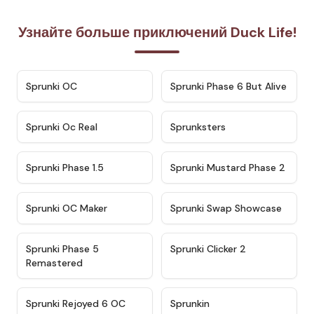
Узнайте больше приключений Duck Life!
★
4.7
★
4.9
Sprunki OC
Sprunki Phase 6 But Alive
★
4.5
★
4.5
Sprunki Oc Real
Sprunksters
★
4.8
★
4.4
Sprunki Phase 1.5
Sprunki Mustard Phase 2
★
4.4
★
4.6
Sprunki OC Maker
Sprunki Swap Showcase
★
4.9
★
4.8
Sprunki Phase 5
Sprunki Clicker 2
Remastered
★
4.4
★
4.9
Sprunki Rejoyed 6 OC
Sprunkin