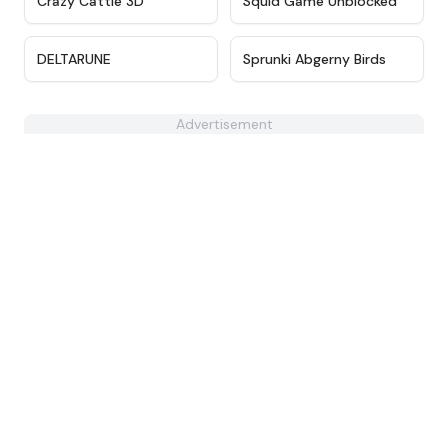
Crazy Cattle 3D
Squid Game Unblocked
★
4.3
★
4.5
DELTARUNE
Sprunki Abgerny Birds
Advertisement