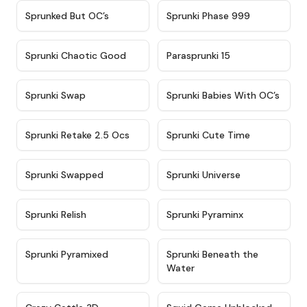
★
4.5
★
4.5
Sprunked But OC’s
Sprunki Phase 999
★
4.7
★
4.9
Sprunki Chaotic Good
Parasprunki 15
★
4.9
★
4.8
Sprunki Swap
Sprunki Babies With OC’s
★
4.6
★
5
Sprunki Retake 2.5 Ocs
Sprunki Cute Time
★
4.8
★
4.6
Sprunki Swapped
Sprunki Universe
★
4.8
★
4.4
Sprunki Relish
Sprunki Pyraminx
★
4.8
★
4.8
Sprunki Pyramixed
Sprunki Beneath the
Water
★
4.4
★
4.6