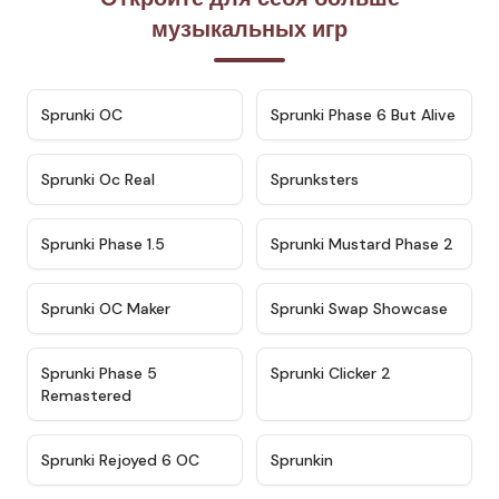
музыкальных игр
★
4.7
★
4.9
Sprunki OC
Sprunki Phase 6 But Alive
★
4.5
★
4.5
Sprunki Oc Real
Sprunksters
★
4.8
★
4.4
Sprunki Phase 1.5
Sprunki Mustard Phase 2
★
4.4
★
4.6
Sprunki OC Maker
Sprunki Swap Showcase
★
4.9
★
4.8
Sprunki Phase 5
Sprunki Clicker 2
Remastered
★
4.4
★
4.9
Sprunki Rejoyed 6 OC
Sprunkin