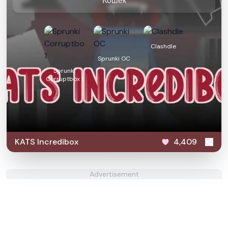
Кошек
Clashdle
Sprunki OC
Sprunki
Corruptbox 1
KATS Incredibox
4,409
Advertisement