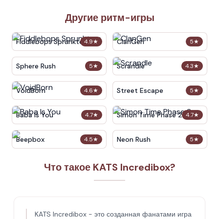
Другие ритм-игры
Fiddlebops Sprunkters
ClanGen
4.9
★
5
★
Sphere Rush
Scrandle
5
★
4.3
★
VoidBorn
Street Escape
4.6
★
5
★
Baba Is You
Simon Time Phase 2
4.7
★
4.7
★
Beepbox
Neon Rush
4.5
★
5
★
Что такое KATS Incredibox?
KATS Incredibox - это созданная фанатами игра