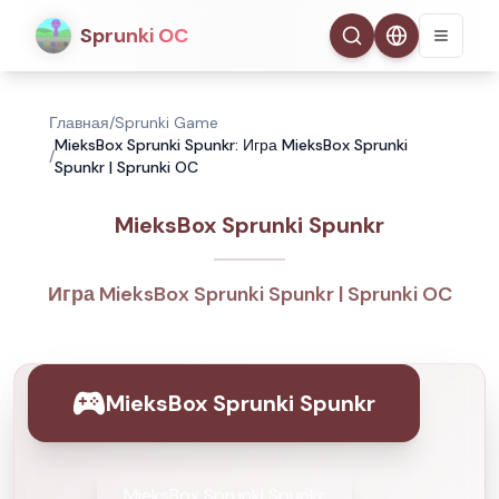
Sprunki OC
Главная
/
Sprunki Game
MieksBox Sprunki Spunkr: Игра MieksBox Sprunki
/
Spunkr | Sprunki OC
MieksBox Sprunki Spunkr
Игра MieksBox Sprunki Spunkr | Sprunki OC
MieksBox Sprunki Spunkr
MieksBox Sprunki Spunkr