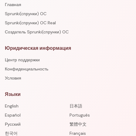
Главная
Sprunki(спрунки) OC
Sprunki(спрунки) OC Real
Создатель Sprunki(спрунки) OC
Юридическая информация
Центр поддержки
Конфиденциальность
Условия
Языки
English
日本語
Español
Português
Русский
繁體中文
한국어
Français