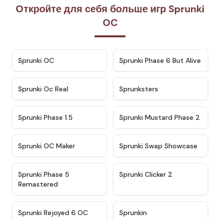
Откройте для себя больше игр Sprunki
OC
★
4.7
★
4.9
Sprunki OC
Sprunki Phase 6 But Alive
★
4.5
★
4.5
Sprunki Oc Real
Sprunksters
★
4.8
★
4.4
Sprunki Phase 1.5
Sprunki Mustard Phase 2
★
4.4
★
4.6
Sprunki OC Maker
Sprunki Swap Showcase
★
4.9
★
4.8
Sprunki Phase 5
Sprunki Clicker 2
Remastered
★
4.4
★
4.9
Sprunki Rejoyed 6 OC
Sprunkin