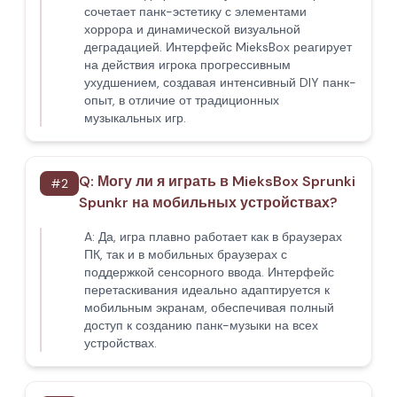
сочетает панк-эстетику с элементами
хоррора и динамической визуальной
деградацией. Интерфейс MieksBox реагирует
на действия игрока прогрессивным
ухудшением, создавая интенсивный DIY панк-
опыт, в отличие от традиционных
музыкальных игр.
Q:
Могу ли я играть в MieksBox Sprunki
#
2
Spunkr на мобильных устройствах?
A:
Да, игра плавно работает как в браузерах
ПК, так и в мобильных браузерах с
поддержкой сенсорного ввода. Интерфейс
перетаскивания идеально адаптируется к
мобильным экранам, обеспечивая полный
доступ к созданию панк-музыки на всех
устройствах.