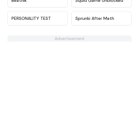
Beatnik
Squid Game Unblocked
★
4.4
★
4.7
PERSONALITY TEST
Sprunki After Math
Advertisement