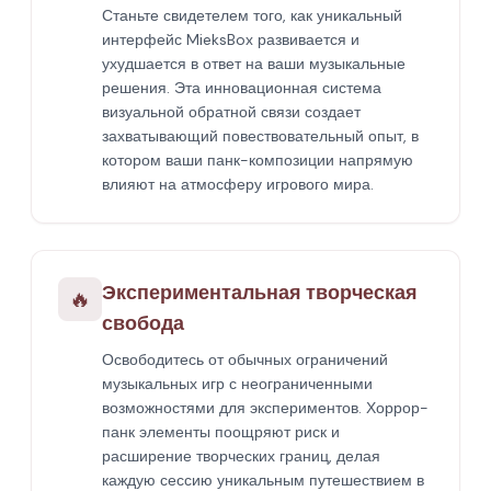
Станьте свидетелем того, как уникальный
интерфейс MieksBox развивается и
ухудшается в ответ на ваши музыкальные
решения. Эта инновационная система
визуальной обратной связи создает
захватывающий повествовательный опыт, в
котором ваши панк-композиции напрямую
влияют на атмосферу игрового мира.
Экспериментальная творческая
🔥
свобода
Освободитесь от обычных ограничений
музыкальных игр с неограниченными
возможностями для экспериментов. Хоррор-
панк элементы поощряют риск и
расширение творческих границ, делая
каждую сессию уникальным путешествием в