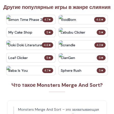
Другие популярные игры в жанре слияния
Simon Time Phase 2
VoidBorn
4.7
★
4.6
★
My Cake Shop
Labubu Clicker
5
★
5
★
Doki Doki Literature Club
Scrandle
4.6
★
4.3
★
Loaf Clicker
ClanGen
5
★
5
★
Baba Is You
Sphere Rush
4.7
★
5
★
Что такое Monsters Merge And Sort?
Monsters Merge And Sort – это захватывающая