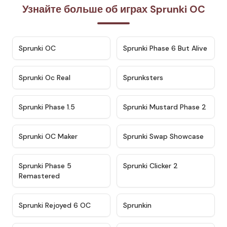
Узнайте больше об играх Sprunki OC
★
4.7
★
4.9
Sprunki OC
Sprunki Phase 6 But Alive
★
4.5
★
4.5
Sprunki Oc Real
Sprunksters
★
4.8
★
4.4
Sprunki Phase 1.5
Sprunki Mustard Phase 2
★
4.4
★
4.6
Sprunki OC Maker
Sprunki Swap Showcase
★
4.9
★
4.8
Sprunki Phase 5
Sprunki Clicker 2
Remastered
★
4.4
★
4.9
Sprunki Rejoyed 6 OC
Sprunkin