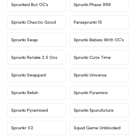
★
4.5
★
4.5
Sprunked But OC’s
Sprunki Phase 999
★
4.7
★
4.9
Sprunki Chaotic Good
Parasprunki 15
★
4.9
★
4.8
Sprunki Swap
Sprunki Babies With OC’s
★
4.6
★
5
Sprunki Retake 2.5 Ocs
Sprunki Cute Time
★
4.8
★
4.6
Sprunki Swapped
Sprunki Universe
★
4.8
★
4.4
Sprunki Relish
Sprunki Pyraminx
★
4.8
★
4.6
Sprunki Pyramixed
Sprunki Spurufuture
★
5
★
4.6
Sprunkr V2
Squid Game Unblocked