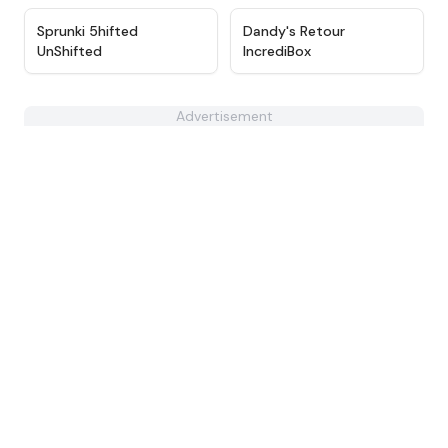
★
4.6
★
4.8
Sprunki 5hifted
Dandy's Retour
UnShifted
IncrediBox
Advertisement