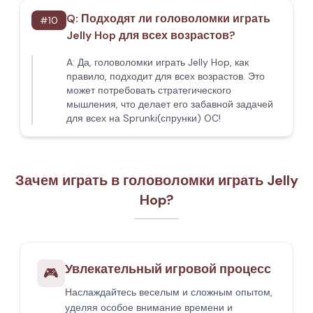
Q:
Подходят ли головоломки играть
#
10
Jelly Hop для всех возрастов?
A:
Да, головоломки играть Jelly Hop, как
правило, подходит для всех возрастов. Это
может потребовать стратегического
мышления, что делает его забавной задачей
для всех на Sprunki(спрунки) OC!
Зачем играть в головоломки играть Jelly
Hop?
Увлекательный игровой процесс
🎮
Наслаждайтесь веселым и сложным опытом,
уделяя особое внимание времени и