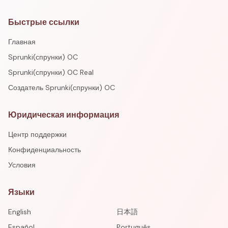
Быстрые ссылки
Главная
Sprunki(спрунки) OC
Sprunki(спрунки) OC Real
Создатель Sprunki(спрунки) OC
Юридическая информация
Центр поддержки
Конфиденциальность
Условия
Языки
English
日本語
Español
Português