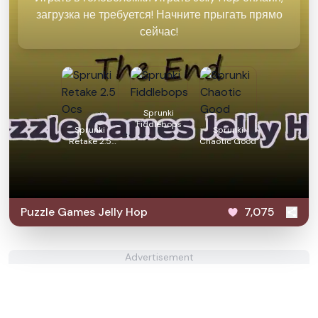
загрузка не требуется! Начните прыгать прямо
сейчас!
Sprunki
Fiddlebops
Sprunki
Sprunki
Retake 2.5
Chaotic Good
Ocs
Puzzle Games Jelly Hop
7,075
Advertisement