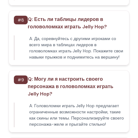
Q:
Есть ли таблицы лидеров в
#
8
головоломках играть Jelly Hop?
A:
Да, соревнуйтесь с другими игроками со
всего мира в таблицах лидеров в
головоломках играть Jelly Hop. Покажите свои
навыки прыжков и поднимитесь на вершину!
Q:
Могу ли я настроить своего
#
9
персонажа в головоломках играть
Jelly Hop?
A:
Головоломки играть Jelly Hop предлагает
ограниченные возможности настройки, такие
как скины или темы. Персонализируйте своего
персонажа-желе и прыгайте стильно!