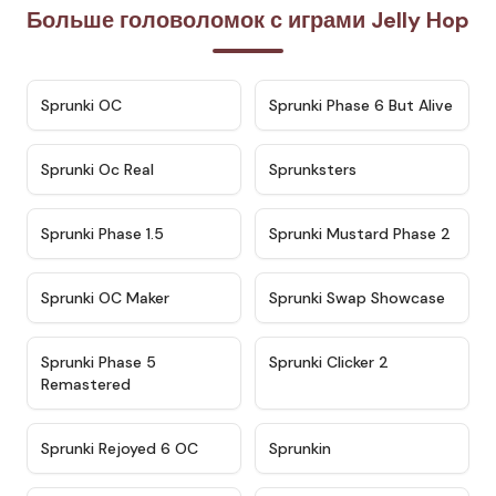
Больше головоломок с играми Jelly Hop
★
4.7
★
4.9
Sprunki OC
Sprunki Phase 6 But Alive
★
4.5
★
4.5
Sprunki Oc Real
Sprunksters
★
4.8
★
4.4
Sprunki Phase 1.5
Sprunki Mustard Phase 2
★
4.4
★
4.6
Sprunki OC Maker
Sprunki Swap Showcase
★
4.9
★
4.8
Sprunki Phase 5
Sprunki Clicker 2
Remastered
★
4.4
★
4.9
Sprunki Rejoyed 6 OC
Sprunkin