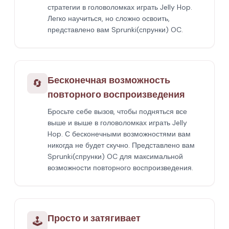
стратегии в головоломках играть Jelly Hop.
Легко научиться, но сложно освоить,
представлено вам Sprunki(спрунки) OC.
Бесконечная возможность
🔄
повторного воспроизведения
Бросьте себе вызов, чтобы подняться все
выше и выше в головоломках играть Jelly
Hop. С бесконечными возможностями вам
никогда не будет скучно. Представлено вам
Sprunki(спрунки) OC для максимальной
возможности повторного воспроизведения.
Просто и затягивает
🕹️