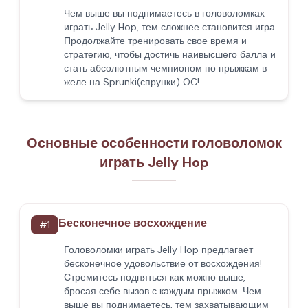
Чем выше вы поднимаетесь в головоломках
играть Jelly Hop, тем сложнее становится игра.
Продолжайте тренировать свое время и
стратегию, чтобы достичь наивысшего балла и
стать абсолютным чемпионом по прыжкам в
желе на Sprunki(спрунки) OC!
Основные особенности головоломок
играть Jelly Hop
Бесконечное восхождение
#
1
Головоломки играть Jelly Hop предлагает
бесконечное удовольствие от восхождения!
Стремитесь подняться как можно выше,
бросая себе вызов с каждым прыжком. Чем
выше вы поднимаетесь, тем захватывающим