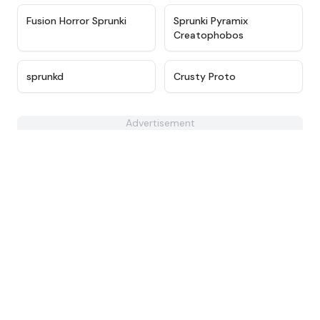
★
4.6
★
4.9
Fusion Horror Sprunki
Sprunki Pyramix
Creatophobos
★
4.3
★
4.4
sprunkd
Crusty Proto
Advertisement