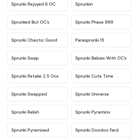
★
4.4
★
4.9
Sprunki Rejoyed 6 OC
Sprunkin
★
4.5
★
4.5
Sprunked But OC’s
Sprunki Phase 999
★
4.7
★
4.9
Sprunki Chaotic Good
Parasprunki 15
★
4.9
★
4.8
Sprunki Swap
Sprunki Babies With OC’s
★
4.6
★
5
Sprunki Retake 2.5 Ocs
Sprunki Cute Time
★
4.8
★
4.6
Sprunki Swapped
Sprunki Universe
★
4.8
★
4.4
Sprunki Relish
Sprunki Pyraminx
★
4.8
★
4.8
Sprunki Pyramixed
Sprunki Doodoo Fard