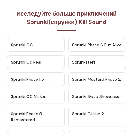
Исследуйте больше приключений
Sprunki(спрунки) Kill Sound
★
4.7
★
4.9
Sprunki OC
Sprunki Phase 6 But Alive
★
4.5
★
4.5
Sprunki Oc Real
Sprunksters
★
4.8
★
4.4
Sprunki Phase 1.5
Sprunki Mustard Phase 2
★
4.4
★
4.6
Sprunki OC Maker
Sprunki Swap Showcase
★
4.9
★
4.8
Sprunki Phase 5
Sprunki Clicker 2
Remastered