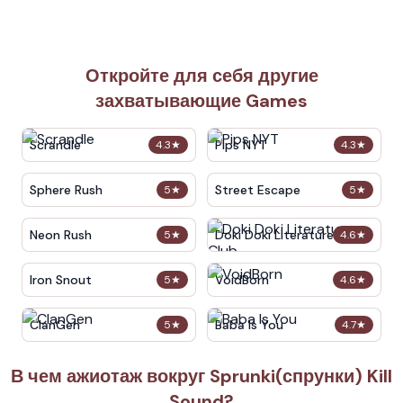
Откройте для себя другие
захватывающие Games
Scrandle
Pips NYT
4.3
★
4.3
★
Sphere Rush
Street Escape
5
★
5
★
Neon Rush
Doki Doki Literature Club
5
★
4.6
★
Iron Snout
VoidBorn
5
★
4.6
★
ClanGen
Baba Is You
5
★
4.7
★
В чем ажиотаж вокруг Sprunki(спрунки) Kill
Sound?