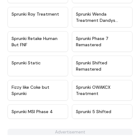
★
4.6
★
4.9
Sprunki Roy Treatment
Sprunki Wenda
Treatment Dandys
World Style
★
4.4
★
4.5
Sprunki Retake Human
Sprunki Phase 7
But FNF
Remastered
★
4.3
★
4.6
Sprunki Static
Sprunki Shifted
Remastered
★
4.8
★
5
Fizzy like Coke but
Sprunki OWAKCX
Sprunki
Treatment
★
4.3
★
4.9
Sprunki MSI Phase 4
Sprunki 5 Shifted
Advertisement