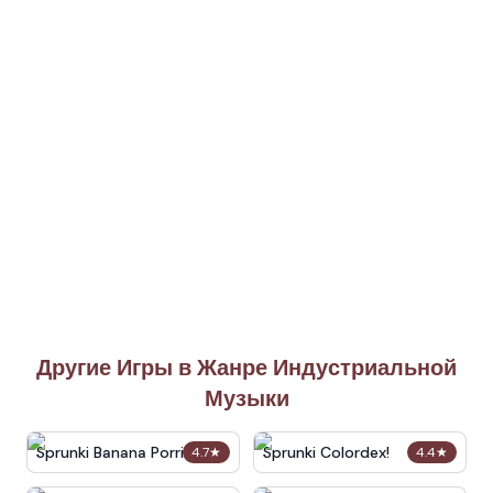
Другие Игры в Жанре Индустриальной
Музыки
Sprunki Banana Porridge
Sprunki Colordex!
4.7
★
4.4
★
Remix