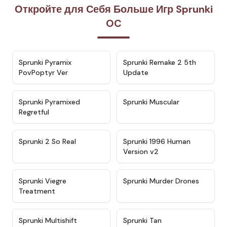
Откройте для Себя Больше Игр Sprunki
OC
★
4.6
★
4.7
Sprunki Pyramix
Sprunki Remake 2 5th
PovPoptyr Ver
Update
★
4.4
★
4.6
Sprunki Pyramixed
Sprunki Muscular
Regretful
★
4.4
★
4.4
Sprunki 2 So Real
Sprunki 1996 Human
Version v2
★
4.5
★
4.6
Sprunki Viegre
Sprunki Murder Drones
Treatment
★
4.3
★
4.5
Sprunki Multishift
Sprunki Tan