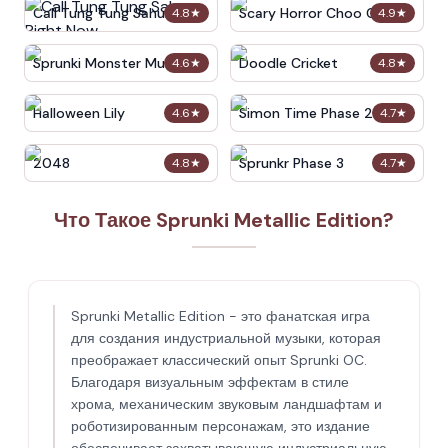
Call Tung Tung Sahur Right
Scary Horror Choo Choo
4.8
★
4.9
★
Now
Game
Sprunki Monster Music
Doodle Cricket
4.6
★
4.8
★
Beats
Halloween Lily
Simon Time Phase 2
4.6
★
4.7
★
2048
Sprunkr Phase 3
4.8
★
4.7
★
Что Такое Sprunki Metallic Edition?
Sprunki Metallic Edition - это фанатская игра
для создания индустриальной музыки, которая
преображает классический опыт Sprunki OC.
Благодаря визуальным эффектам в стиле
хрома, механическим звуковым ландшафтам и
роботизированным персонажам, это издание