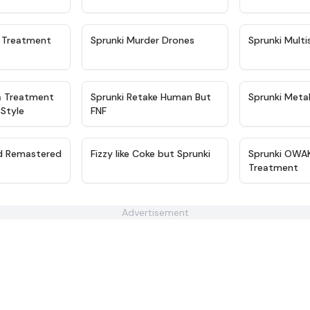
★
4.5
★
4.6
e Treatment
Sprunki Murder Drones
Sprunki Multi
★
4.9
★
4.4
a Treatment
Sprunki Retake Human But
Sprunki Metal
Style
FNF
★
4.6
★
4.8
ed Remastered
Fizzy like Coke but Sprunki
Sprunki OWA
Treatment
Advertisement