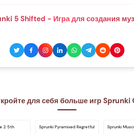
nki 5 Shifted - Игра для создания м
кройте для себя больше игр Sprunki
★
4.7
★
4.4
e 2 5th
Sprunki Pyramixed Regretful
Sprunki Musc