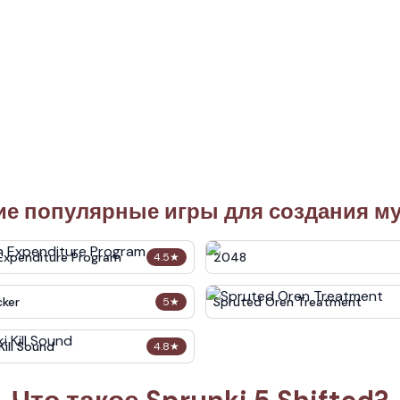
ие популярные игры для создания м
xpenditure Program
2048
4.5
★
cker
Spruted Oren Treatment
5
★
Kill Sound
4.8
★