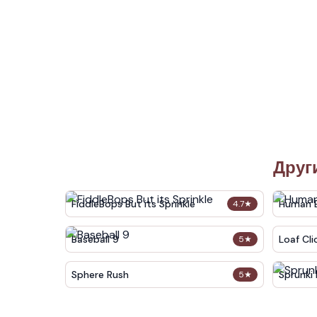
Друг
FiddleBops But its Sprinkle​
Human E
4.7
★
Baseball 9
Loaf Cli
5
★
Sphere Rush
Sprunki 
5
★