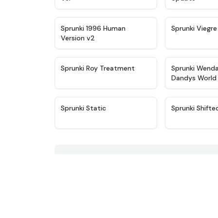
★
4.4
Sprunki 1996 Human
Sprunki Viegr
Version v2
★
4.6
Sprunki Roy Treatment
Sprunki Wend
Dandys World 
★
4.3
Sprunki Static
Sprunki Shift