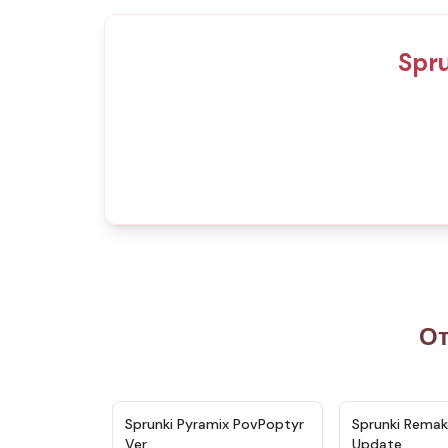
Spru
От
★
4.6
Sprunki Pyramix PovPoptyr
Sprunki Remak
Ver
Update