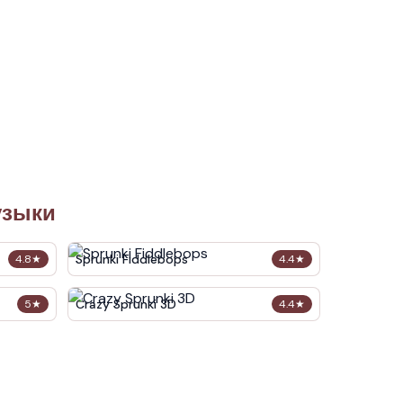
узыки
Sprunki Fiddlebops
4.8
★
4.4
★
Crazy Sprunki 3D
5
★
4.4
★