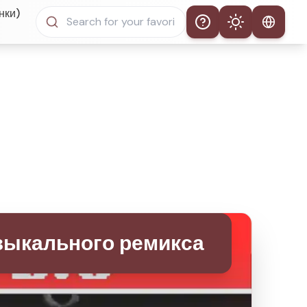
нки)
Help
Theme
Автоматическая тема
Светлый режим
Темный режим
узыкального ремикса