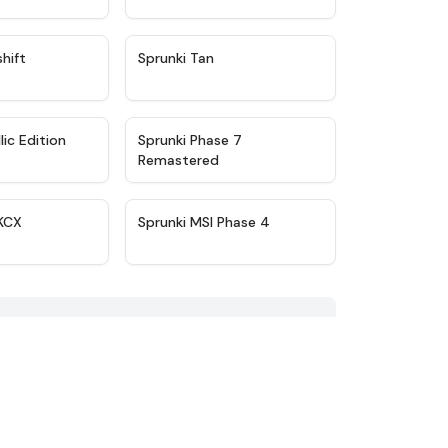
★
4.3
★
4.5
shift
Sprunki Tan
★
4.6
★
4.5
lic Edition
Sprunki Phase 7
Remastered
★
5
★
4.3
KCX
Sprunki MSI Phase 4