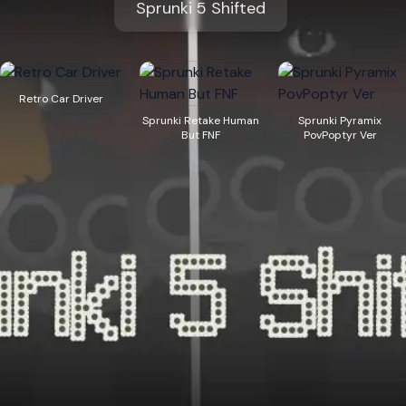
Sprunki 5 Shifted
Retro Car Driver
Sprunki Retake Human
Sprunki Pyramix
But FNF
PovPoptyr Ver