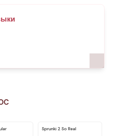
узыки
 OC
★
4.6
★
4.4
ular
Sprunki 2 So Real