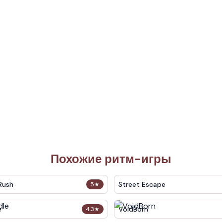
Похожие ритм-игры
Rush
Street Escape
5
★
e
VoidBorn
4.3
★