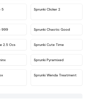
★
4.9
★
4.8
e 5
Sprunki Clicker 2
★
4.5
★
4.7
e 999
Sprunki Chaotic Good
★
4.6
★
5
ke 2.5 Ocs
Sprunki Cute Time
★
4.4
★
4.8
minx
Sprunki Pyramixed
★
5
★
4.8
ox
Sprunki Wenda Treatment