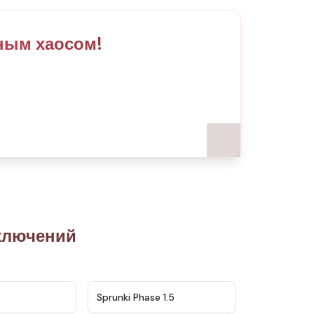
ьным хаосом!
ключений
★
4.5
★
4.8
Sprunki Phase 1.5