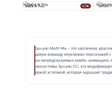
Baba Is You
Simon T
4.7
★
Sprunki Misfit Mix - это хаотичная, кр
дикую команду неуклюжих персонажей с
на непредсказуемых комбо-анимациях, я
экосистемы Sprunki OC, эта модификац
яркой эстетикой, которая нарушает тра