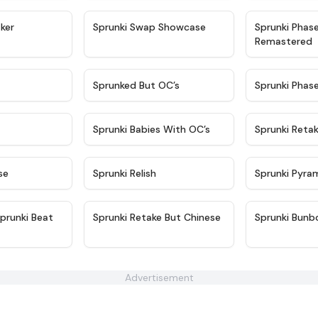
★
4.4
★
4.6
ker
Sprunki Swap Showcase
Sprunki Phas
Remastered
★
4.9
★
4.5
Sprunked But OC’s
Sprunki Phas
★
4.9
★
4.8
Sprunki Babies With OC’s
Sprunki Reta
★
4.6
★
4.8
se
Sprunki Relish
Sprunki Pyra
★
4.9
★
4.3
prunki Beat
Sprunki Retake But Chinese
Sprunki Bunb
Advertisement