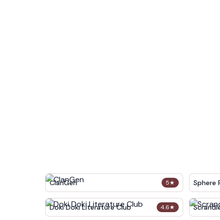
ClanGen
Sphere 
5
★
Doki Doki Literature Club
Scrandl
4.6
★