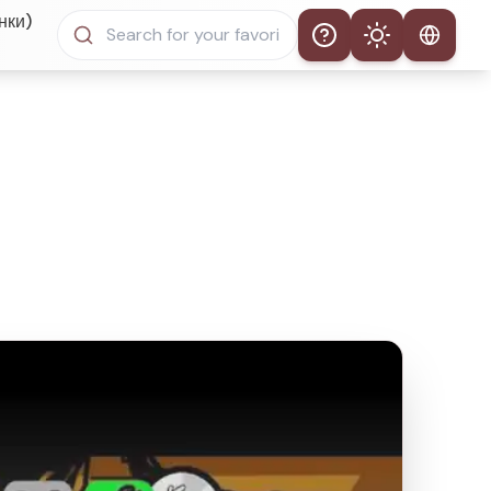
нки)
Help
Theme
Автоматическая тема
Светлый режим
Темный режим