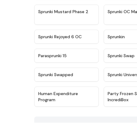
★
4.4
Sprunki Mustard Phase 2
Sprunki OC Ma
★
4.4
Sprunki Rejoyed 6 OC
Sprunkin
★
4.9
Parasprunki 15
Sprunki Swap
★
4.8
Sprunki Swapped
Sprunki Univer
★
4.5
Human Expenditure
Party Frozen S
Program
IncrediBox