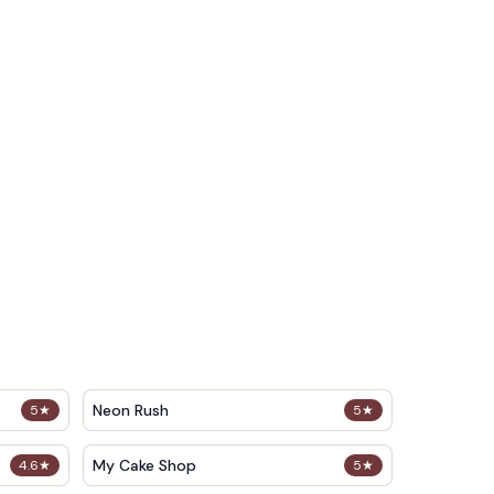
Neon Rush
5
★
5
★
My Cake Shop
4.6
★
5
★