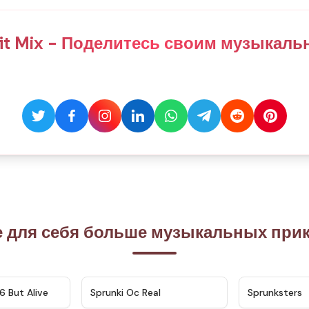
fit Mix - Поделитесь своим музыкал
е для себя больше музыкальных при
★
4.9
★
4.5
6 But Alive
Sprunki Oc Real
Sprunksters