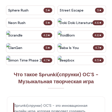
Sphere Rush
Street Escape
5
★
5
★
Neon Rush
Doki Doki Literature Club
5
★
4.6
★
Scrandle
VoidBorn
4.3
★
4.6
★
ClanGen
Baba Is You
5
★
4.7
★
Simon Time Phase 2
Beepbox
4.7
★
4.5
★
Что такое Sprunki(спрунки) OC'S -
Музыкальная творческая игра
Sprunki(спрунки) OC'S - это инновационная
онлайн-игра, которая позволяет создавать