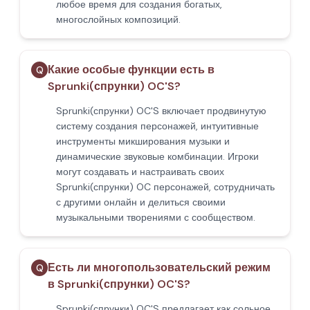
любое время для создания богатых,
многослойных композиций.
Какие особые функции есть в
Q
Sprunki(спрунки) OC'S?
Sprunki(спрунки) OC'S включает продвинутую
систему создания персонажей, интуитивные
инструменты микширования музыки и
динамические звуковые комбинации. Игроки
могут создавать и настраивать своих
Sprunki(спрунки) OC персонажей, сотрудничать
с другими онлайн и делиться своими
музыкальными творениями с сообществом.
Есть ли многопользовательский режим
Q
в Sprunki(спрунки) OC'S?
Sprunki(спрунки) OC'S предлагает как сольное