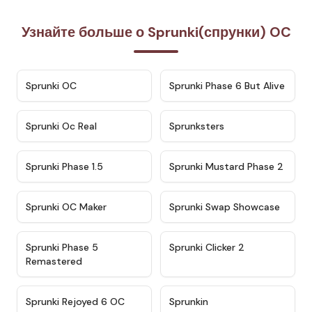
Узнайте больше о Sprunki(спрунки) OC
★
4.7
★
4.9
Sprunki OC
Sprunki Phase 6 But Alive
★
4.5
★
4.5
Sprunki Oc Real
Sprunksters
★
4.8
★
4.4
Sprunki Phase 1.5
Sprunki Mustard Phase 2
★
4.4
★
4.6
Sprunki OC Maker
Sprunki Swap Showcase
★
4.9
★
4.8
Sprunki Phase 5
Sprunki Clicker 2
Remastered
★
4.4
★
4.9
Sprunki Rejoyed 6 OC
Sprunkin