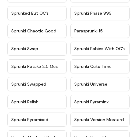
★
4.5
★
4.5
Sprunked But OC’s
Sprunki Phase 999
★
4.7
★
4.9
Sprunki Chaotic Good
Parasprunki 15
★
4.9
★
4.8
Sprunki Swap
Sprunki Babies With OC’s
★
4.6
★
5
Sprunki Retake 2.5 Ocs
Sprunki Cute Time
★
4.8
★
4.6
Sprunki Swapped
Sprunki Universe
★
4.8
★
4.4
Sprunki Relish
Sprunki Pyraminx
★
4.8
★
4.6
Sprunki Pyramixed
Sprunki Version Mostard
★
4.8
★
4.8