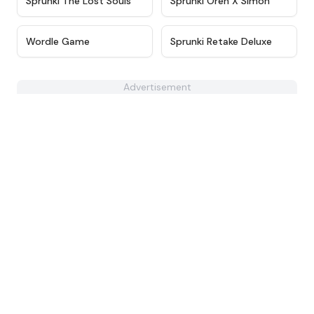
Sprunki The Lost Souls
Sprunki Oren X Simon
★
4.9
★
4.6
Wordle Game
Sprunki Retake Deluxe
Advertisement