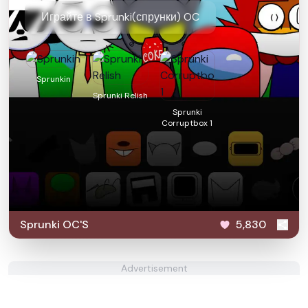
Играйте в Sprunki(спрунки) OC
Sprunkin
Sprunki Relish
Sprunki
Corruptbox 1
Sprunki OC'S
5,830
Advertisement