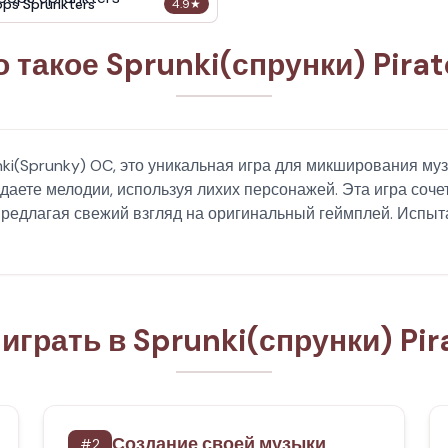
ops Sprunkters
4.9
★
о такое Sprunki(спрунки) Pirat
unki(Sprunky) OC, это уникальная игра для микширования му
здаете мелодии, используя лихих персонажей. Эта игра соче
редлагая свежий взгляд на оригинальный геймплей. Испыта
 играть в Sprunki(спрунки) Pir
Создание своей музыки
#
2