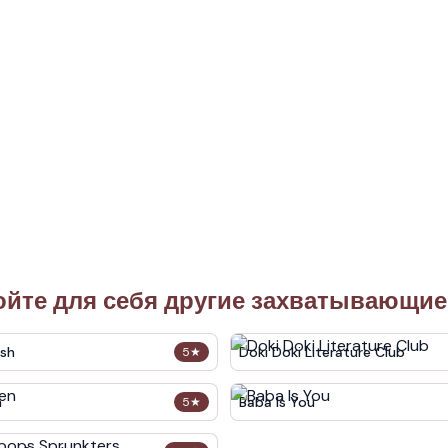
ойте для себя другие захватывающие
sh
Doki Doki Literature Club
5
★
n
Baba Is You
5
★