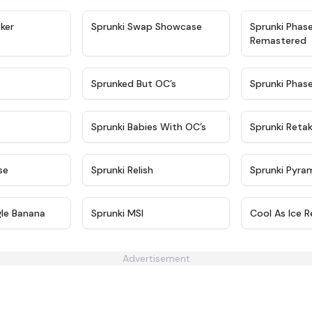
★
4.4
★
4.6
ker
Sprunki Swap Showcase
Sprunki Phas
Remastered
★
4.9
★
4.5
Sprunked But OC’s
Sprunki Phas
★
4.9
★
4.8
Sprunki Babies With OC’s
Sprunki Reta
★
4.6
★
4.8
se
Sprunki Relish
Sprunki Pyra
★
5
★
4.8
gle Banana
Sprunki MSI
Cool As Ice R
Advertisement