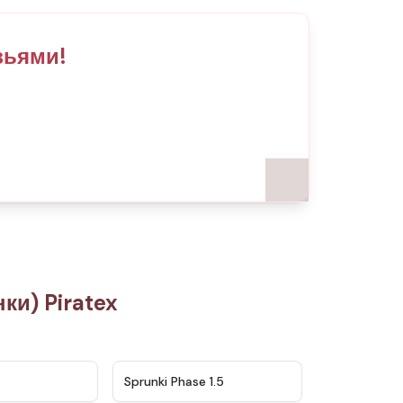
зьями!
и) Piratex
★
4.5
★
4.8
Sprunki Phase 1.5