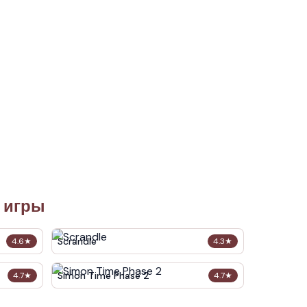
 игры
Scrandle
4.6
★
4.3
★
Simon Time Phase 2
4.7
★
4.7
★