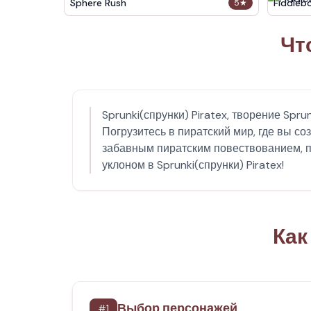
Sphere Rush
Fiddleb
5
★
Чт
Sprunki(спрунки) Piratex, творение Spr
Погрузитесь в пиратский мир, где вы со
забавным пиратским повествованием, п
уклоном в Sprunki(спрунки) Piratex!
Как
Выбор персонажей
#
1