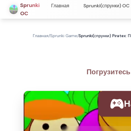
Sprunki
Главная
Sprunki(спрунки) OC
OC
Главная
/
Sprunki Game
/
Sprunki(спрунки) Piratex: 
Погрузитесь 
Н