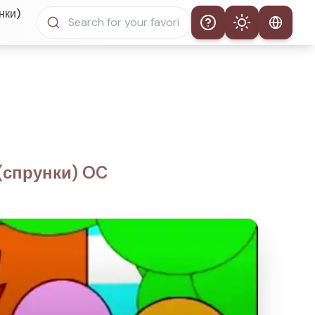
нки)
Help
Theme
Автоматическая тема
Светлый режим
Темный режим
i(спрунки) OC