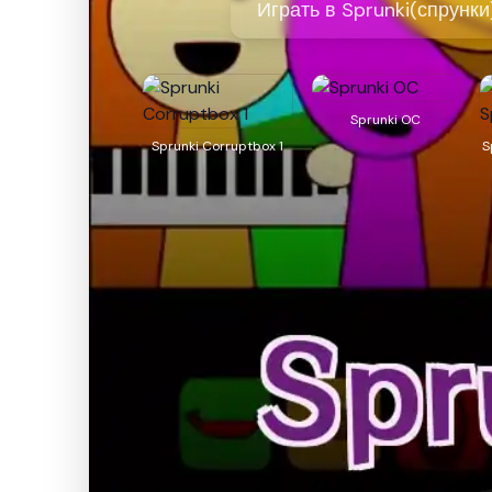
Играть в Sprunki(спрунки)
Sprunki OC
Sprunki Corruptbox 1
S