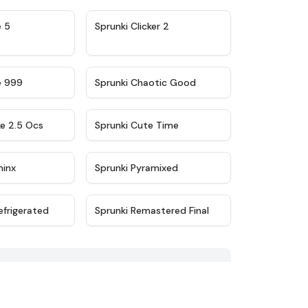
★
4.9
★
4.8
e 5
Sprunki Clicker 2
★
4.5
★
4.7
e 999
Sprunki Chaotic Good
★
4.6
★
5
ke 2.5 Ocs
Sprunki Cute Time
★
4.4
★
4.8
minx
Sprunki Pyramixed
★
4.8
★
4.3
efrigerated
Sprunki Remastered Final