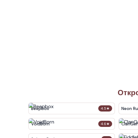
Откр
Beepbox
Neon Ru
4.5
★
VoidBorn
ClanGe
4.6
★