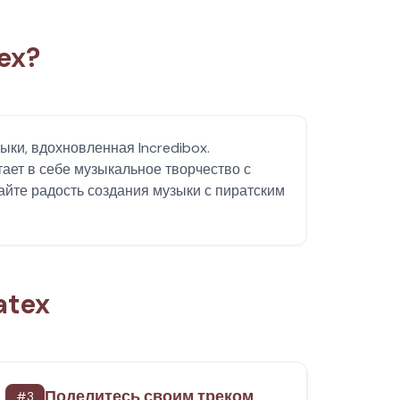
ex?
зыки, вдохновленная Incredibox.
тает в себе музыкальное творчество с
йте радость создания музыки с пиратским
atex
Поделитесь своим треком
#
3