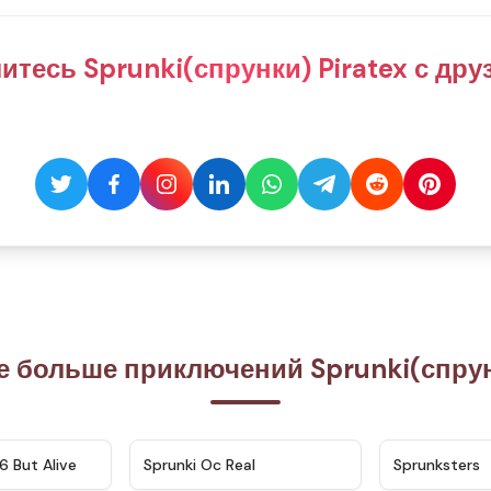
итесь Sprunki(спрунки) Piratex с дру
е больше приключений Sprunki(спрунк
★
4.9
★
4.5
6 But Alive
Sprunki Oc Real
Sprunksters