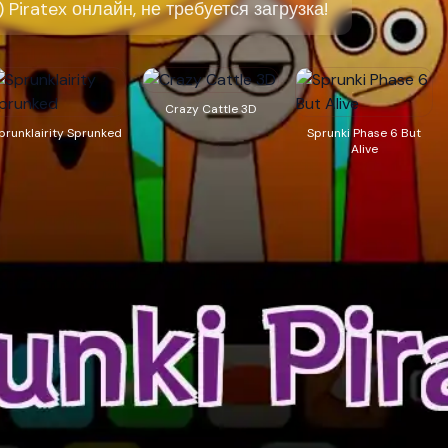
 Piratex онлайн, не требуется загрузка!
Crazy Cattle 3D
prunklairity Sprunked
Sprunki Phase 6 But
Alive