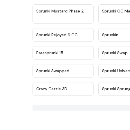
★
4.4
Sprunki Mustard Phase 2
Sprunki OC Ma
★
4.4
Sprunki Rejoyed 6 OC
Sprunkin
★
4.9
Parasprunki 15
Sprunki Swap
★
4.8
Sprunki Swapped
Sprunki Univer
★
4.4
Crazy Cattle 3D
Sprunki Sprun