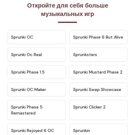
Откройте для себя больше
музыкальных игр
★
4.7
★
4.9
Sprunki OC
Sprunki Phase 6 But Alive
★
4.5
★
4.5
Sprunki Oc Real
Sprunksters
★
4.8
★
4.4
Sprunki Phase 1.5
Sprunki Mustard Phase 2
★
4.4
★
4.6
Sprunki OC Maker
Sprunki Swap Showcase
★
4.9
★
4.8
Sprunki Phase 5
Sprunki Clicker 2
Remastered
★
4.4
★
4.9
Sprunki Rejoyed 6 OC
Sprunkin