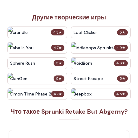
Другие творческие игры
Scrandle
Loaf Clicker
4.3
★
5
★
Baba Is You
Fiddlebops Sprunkters
4.7
★
4.9
★
Sphere Rush
VoidBorn
5
★
4.6
★
ClanGen
Street Escape
5
★
5
★
Simon Time Phase 2
Beepbox
4.7
★
4.5
★
Что такое Sprunki Retake But Abgerny?