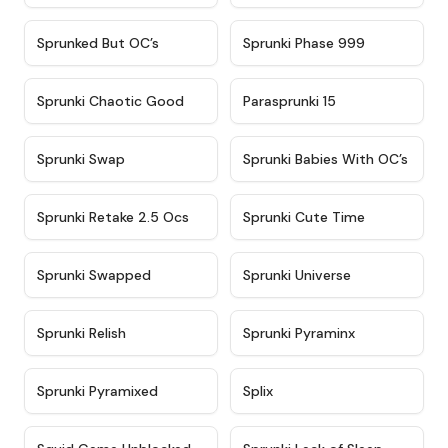
★
4.5
★
4.5
Sprunked But OC’s
Sprunki Phase 999
★
4.7
★
4.9
Sprunki Chaotic Good
Parasprunki 15
★
4.9
★
4.8
Sprunki Swap
Sprunki Babies With OC’s
★
4.6
★
5
Sprunki Retake 2.5 Ocs
Sprunki Cute Time
★
4.8
★
4.6
Sprunki Swapped
Sprunki Universe
★
4.8
★
4.4
Sprunki Relish
Sprunki Pyraminx
★
4.8
★
4.4
Sprunki Pyramixed
Splix
★
4.6
★
4.5