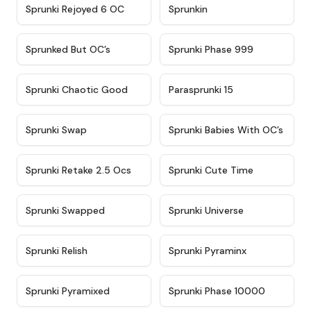
★
4.4
★
4.9
Sprunki Rejoyed 6 OC
Sprunkin
★
4.5
★
4.5
Sprunked But OC’s
Sprunki Phase 999
★
4.7
★
4.9
Sprunki Chaotic Good
Parasprunki 15
★
4.9
★
4.8
Sprunki Swap
Sprunki Babies With OC’s
★
4.6
★
5
Sprunki Retake 2.5 Ocs
Sprunki Cute Time
★
4.8
★
4.6
Sprunki Swapped
Sprunki Universe
★
4.8
★
4.4
Sprunki Relish
Sprunki Pyraminx
★
4.8
★
4.7
Sprunki Pyramixed
Sprunki Phase 10000