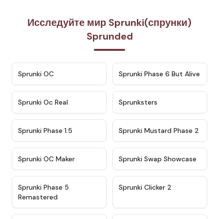
Исследуйте мир Sprunki(спрунки)
Sprunded
★
4.7
★
4.9
Sprunki OC
Sprunki Phase 6 But Alive
★
4.5
★
4.5
Sprunki Oc Real
Sprunksters
★
4.8
★
4.4
Sprunki Phase 1.5
Sprunki Mustard Phase 2
★
4.4
★
4.6
Sprunki OC Maker
Sprunki Swap Showcase
★
4.9
★
4.8
Sprunki Phase 5
Sprunki Clicker 2
Remastered