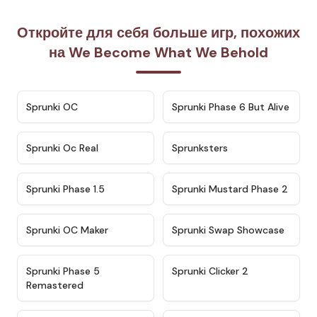
Откройте для себя больше игр, похожих
на We Become What We Behold
★
4.7
★
4.9
Sprunki OC
Sprunki Phase 6 But Alive
★
4.5
★
4.5
Sprunki Oc Real
Sprunksters
★
4.8
★
4.4
Sprunki Phase 1.5
Sprunki Mustard Phase 2
★
4.4
★
4.6
Sprunki OC Maker
Sprunki Swap Showcase
★
4.9
★
4.8
Sprunki Phase 5
Sprunki Clicker 2
Remastered