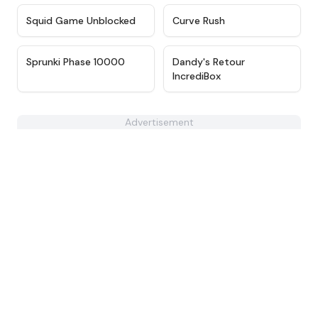
★
4.6
★
4.9
Squid Game Unblocked
Curve Rush
★
4.7
★
4.8
Sprunki Phase 10000
Dandy's Retour
IncrediBox
Advertisement