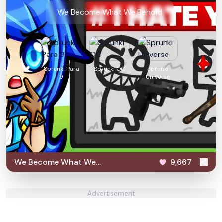
We Become What We Behold
Sprunki Para
Sprunki OC
Sprunki
9
Universe
We Become What We
9,667
Behold
Advertisement