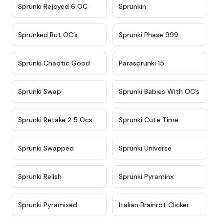
★
4.4
★
4.9
Sprunki Rejoyed 6 OC
Sprunkin
★
4.5
★
4.5
Sprunked But OC’s
Sprunki Phase 999
★
4.7
★
4.9
Sprunki Chaotic Good
Parasprunki 15
★
4.9
★
4.8
Sprunki Swap
Sprunki Babies With OC’s
★
4.6
★
5
Sprunki Retake 2.5 Ocs
Sprunki Cute Time
★
4.8
★
4.6
Sprunki Swapped
Sprunki Universe
★
4.8
★
4.4
Sprunki Relish
Sprunki Pyraminx
★
4.8
★
4.7
Sprunki Pyramixed
Italian Brainrot Clicker