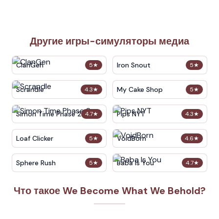
Другие игры-симуляторы медиа
ClanGen
Iron Snout
5
★
5
★
Scrandle
My Cake Shop
4.3
★
5
★
Simon Time Phase 2
Pips NYT
4.7
★
4.3
★
Loaf Clicker
VoidBorn
5
★
4.6
★
Sphere Rush
Baba Is You
5
★
4.7
★
Что такое We Become What We Behold?